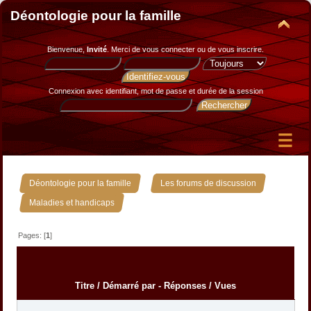
Déontologie pour la famille
Bienvenue,
Invité
. Merci de
vous connecter
ou de
vous inscrire
.
Connexion avec identifiant, mot de passe et durée de la session
»
»
Déontologie pour la famille
Les forums de discussion
Maladies et handicaps
Pages: [
1
]
Titre
/
Démarré par
-
Réponses
/
Vues