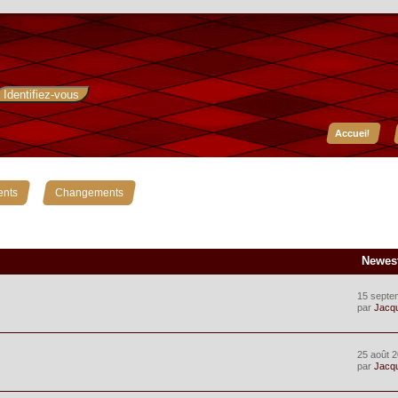
Accueil
»
ents
Changements
Newes
15 septe
par
Jacq
25 août 2
par
Jacq