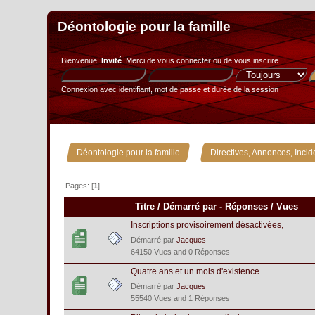
Déontologie pour la famille
Bienvenue,
Invité
. Merci de
vous connecter
ou de
vous inscrire
.
Connexion avec identifiant, mot de passe et durée de la session
»
Déontologie pour la famille
Directives, Annonces, Incid
Pages: [
1
]
Titre
/
Démarré par
-
Réponses
/
Vues
Inscriptions provisoirement désactivées,
Démarré par
Jacques
64150 Vues and 0 Réponses
Quatre ans et un mois d'existence.
Démarré par
Jacques
55540 Vues and 1 Réponses