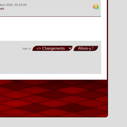
bre 2006, 04:10:09
ues
Aller à: