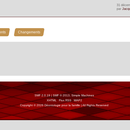
31 décem
par
Jacq
»
ents
Changements
SMF 2.0.19
|
SMF © 2013
,
Simple Machines
XHTML
Flux RSS
WAP2
Copyright © 2026 Déontologie pour la famille | All Rights Reserved