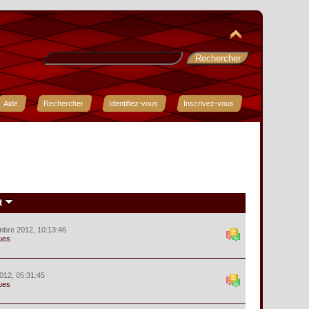
Aide
Rechercher
Identifiez-vous
Inscrivez-vous
t
mbre 2012, 10:13:46
ues
012, 05:31:45
ues