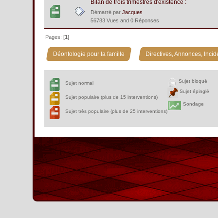
Bilan de trois trimestres d'existence :
Démarré par
Jacques
56783 Vues and 0 Réponses
Pages: [
1
]
»
Déontologie pour la famille
Directives, Annonces, Incid
Sujet bloqué
Sujet normal
Sujet épinglé
Sujet populaire (plus de 15 interventions)
Sondage
Sujet très populaire (plus de 25 interventions)