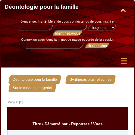
Déontologie pour la famille
Bienvenue,
Invité
. Merci de
vous connecter
ou de
vous inscrire
.
Connexion avec identifiant, mot de passe et durée de la session
»
»
Déontologie pour la famille
Synthèses plus réfléchies
Sur le mode managérial
Pages: [
1
]
Titre
/
Démarré par
-
Réponses
/
Vues