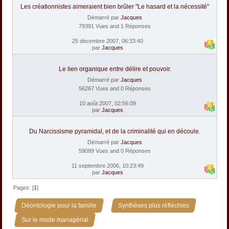
Les créationnistes aimeraient bien brûler "Le hasard et la nécessité"
Démarré par
Jacques
79391 Vues and 1 Réponses
25 décembre 2007, 06:33:40
par
Jacques
Le lien organique entre délire et pouvoir.
Démarré par
Jacques
56267 Vues and 0 Réponses
10 août 2007, 02:56:09
par
Jacques
Du Narcissisme pyramidal, et de la criminalité qui en découle.
Démarré par
Jacques
59099 Vues and 0 Réponses
11 septembre 2006, 10:23:49
par
Jacques
Pages: [
1
]
»
»
Déontologie pour la famille
Synthèses plus réfléchies
Sur le mode managérial