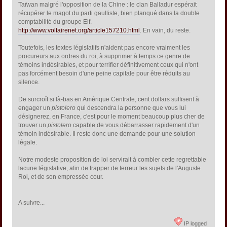
Taïwan malgré l'opposition de la Chine : le clan Balladur espérait
récupérer le magot du parti gaulliste, bien planqué dans la double
comptabilité du groupe Elf.
http://www.voltairenet.org/article157210.html
. En vain, du reste.
Toutefois, les textes législatifs n'aident pas encore vraiment les
procureurs aux ordres du roi, à supprimer à temps ce genre de
témoins indésirables, et pour terrifier définitivement ceux qui n'ont
pas forcément besoin d'une peine capitale pour être réduits au
silence.
De surcroît si là-bas en Amérique Centrale, cent dollars suffisent à
engager un
pistolero
qui descendra la personne que vous lui
désignerez, en France, c'est pour le moment beaucoup plus cher de
trouver un
pistolero
capable de vous débarrasser rapidement d'un
témoin indésirable. Il reste donc une demande pour une solution
légale.
Notre modeste proposition de loi servirait à combler cette regrettable
lacune législative, afin de frapper de terreur les sujets de l'Auguste
Roi, et de son empressée cour.
A suivre...
IP logged