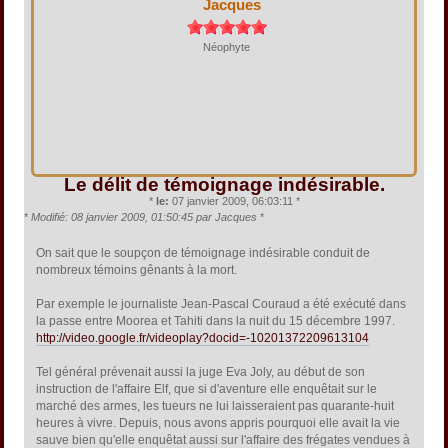
Jacques
Néophyte
Le délit de témoignage indésirable.
*
le:
07 janvier 2009, 06:03:11 *
*
Modifié: 08 janvier 2009, 01:50:45 par Jacques
*
On sait que le soupçon de témoignage indésirable conduit de
nombreux témoins gênants à la mort.
Par exemple le journaliste Jean-Pascal Couraud a été exécuté dans
la passe entre Moorea et Tahiti dans la nuit du 15 décembre 1997.
http://video.google.fr/videoplay?docid=-10201372209613104
Tel général prévenait aussi la juge Eva Joly, au début de son
instruction de l'affaire Elf, que si d'aventure elle enquêtait sur le
marché des armes, les tueurs ne lui laisseraient pas quarante-huit
heures à vivre. Depuis, nous avons appris pourquoi elle avait la vie
sauve bien qu'elle enquêtat aussi sur l'affaire des frégates vendues à