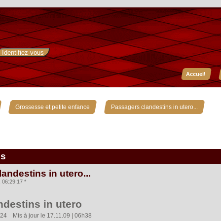
Accueil
»
»
Grossesse et petite enfance
Passagers clandestins in utero...
is
andestins in utero...
06:29:17 *
destins in utero
4  Mis à jour le 17.11.09 | 06h38