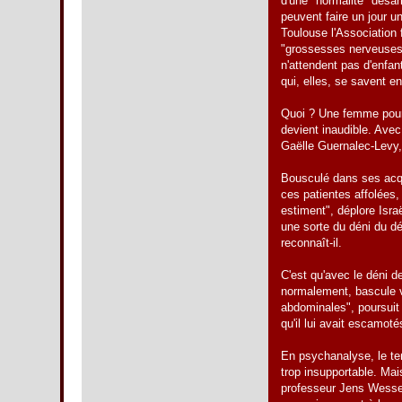
d'une "normalité" désar
peuvent faire un jour un
Toulouse l'Association
"grossesses nerveuses"
n'attendent pas d'enfan
qui, elles, se savent en
Quoi ? Une femme pourr
devient inaudible. Avec
Gaëlle Guernalec-Levy, 
Bousculé dans ses acqu
ces patientes affolées,
estiment", déplore Isr
une sorte du déni du dé
reconnaît-il.
C'est qu'avec le déni de
normalement, bascule ve
abdominales", poursuit 
qu'il lui avait escamot
En psychanalyse, le ter
trop insupportable. Mai
professeur Jens Wessel