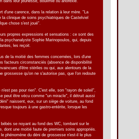
on dans leur jeunesse, boulimie ou anorexie."
t d'une carence, dans la relation à leur mère. "La
e la clinique de soins psychiatriques de Castelviel
elque chose s'est joué".
eurs propres expressions et sensations : ce sont des
te la psychanalyste Sophie Marinopoulos, qui, depuis
ntes, les reçoit.
plus de la moitié des femmes concernées, lors d'une
s facteurs circonstanciés (absence de disponibilité
vaincues d'être stériles ou qui, aux alentours de la
 grossesse qu'on ne s'autorise pas, que l'on redoute
ce n'est pas pour rien". C'est elle, son "rayon de soleil",
sse peut être vécu comme "un miracle", il détruit aussi
 déni" naissent, eux, sur un siège de voiture, au fond
resque toujours à une gastro-entérite, lorsque les
és : bébés se noyant au fond des WC, tombant sur le
, dont une moitié faute de premiers soins appropriés.
i le phénomène du déni de grossesse n'est-il le plus