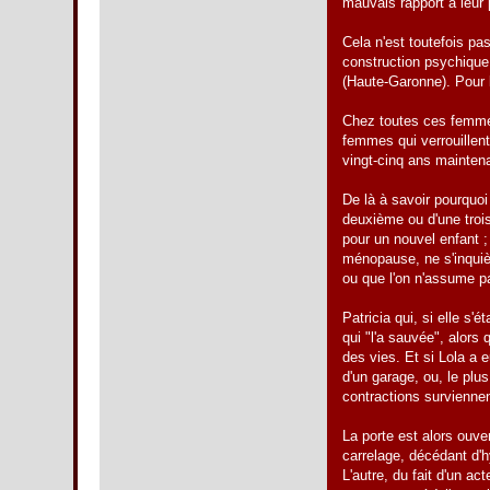
mauvais rapport à leur 
Cela n'est toutefois pa
construction psychique 
(Haute-Garonne). Pour l
Chez toutes ces femmes
femmes qui verrouillent
vingt-cinq ans mainten
De là à savoir pourquoi
deuxième ou d'une troi
pour un nouvel enfant ;
ménopause, ne s'inquiè
ou que l'on n'assume pa
Patricia qui, si elle s'é
qui "l'a sauvée", alors 
des vies. Et si Lola a 
d'un garage, ou, le plu
contractions surviennen
La porte est alors ouve
carrelage, décédant d'
L'autre, du fait d'un a