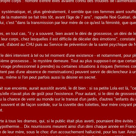
propre corps : nombre d'entre elles avaient connu des troubles de l'alimentati
s systématique, et, plus généralement, il semble que ces femmes aient souffer
de la maternité se fait très tôt, avant l'âge de 7 ans", rappelle Noé Guétari, d
ui, c'est "dans la transmission par leur mère de ce qu'est la féminité, que qu
, en tout cas, "il y a souvent, bien avant le déni de grossesse, un déni de l
 leur corps, chez lesquelles il est difficile de déceler des émotions", consta
ant, d'abord au CHU puis au Service de prévention de la santé psychique de Na
 le déni intervient à tel ou tel moment d'une existence - et notamment, pour 
sième grossesse... le mystère demeure. Tout au plus suppose-t-on que certain
 virage professionnel à prendre) ou certaines situations à risques (femmes con
tent pas d'une absence de menstruations) peuvent servir de déclencheur à une
s, même si l'on peut parfois aussi la désirer en secret.
tait sue enceinte, aurait aussitôt avorté, le dit bien : si sa petite Lola est là, "
qu'elle n'avait plus de goût pour l'existence. Pour autant, si le déni de grosse
eu la chance de venir au monde sur le transat d'un jardin, d'autres "enfants du
s souvent et de façon sordide, sur la cuvette des toilettes, leur mère croyant p
t.
rte à tous les drames, qui, si le public était plus averti, pourraient être évit
hypothermie... Dix nourrissons meurent ainsi d'un déni chaque année en France
cte de leur mère, sous le choc d'un accouchement halluciné, pour les tuer. Ains