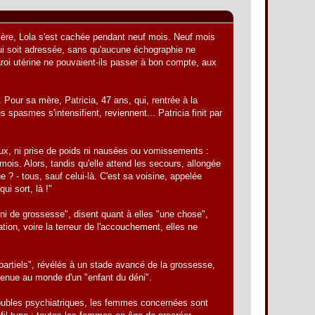
rnière, Lola s'est cachée pendant neuf mois. Neuf mois
ui soit adressée, sans qu'aucune échographie ne
paroi utérine ne pouvaient-ils passer à bon compte, aux
 Pour sa mère, Patricia, 47 ans, qui, rentrée à la
spasmes s'intensifient, reviennent... Patricia finit par
ureux, ni prise de poids ni nausées ou vomissements :
s. Alors, tandis qu'elle attend les secours, allongée
e ? - tous, sauf celui-là. C'est sa voisine, appelée
ui sort, là !"
de grossesse", disent quant à elles "une chose",
tion, voire la terreur de l'accouchement, elles ne
partiels", révélés à un stade avancé de la grossesse,
a venue au monde d'un "enfant du déni".
 troubles psychiatriques, les femmes concernées sont