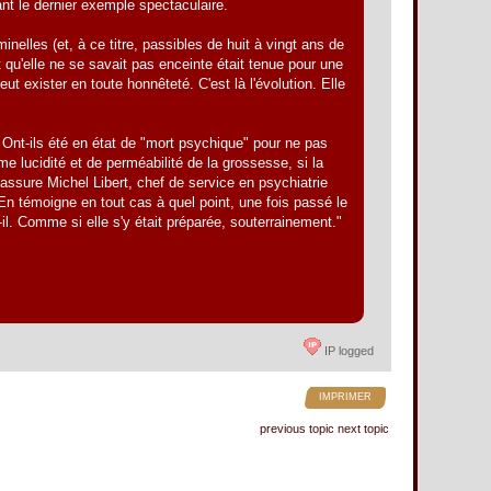
tant le dernier exemple spectaculaire.
inelles (et, à ce titre, passibles de huit à vingt ans de
t qu'elle ne se savait pas enceinte était tenue pour une
t exister en toute honnêteté. C'est là l'évolution. Elle
 Ont-ils été en état de "mort psychique" pour ne pas
me lucidité et de perméabilité de la grossesse, si la
ssure Michel Libert, chef de service en psychiatrie
"En témoigne en tout cas à quel point, une fois passé le
-il. Comme si elle s'y était préparée, souterrainement."
IP logged
IMPRIMER
previous topic
next topic