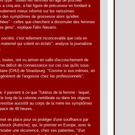
ofil type : toutes les femmes en âge de procréer
y a cinq ans, a fait figure de précurseur en fondant à
oxalement mieux informé sur les rarissimes
te des symptômes de grossesse alors qu'elles
cachées" - celles que cherchent à dissimuler des femmes
 les gens", explique Félix Navarro.
 société, c'est tellement inconcevable que cela en
 maternel qui volent en éclats", analyse la journaliste
.
 toutes, ont vu arriver en salle d'accouchement de
rme déficit de connaissance sur ces cas qu'ils sous-
ersitaire (CHU) de Strasbourg. "Comme si eux-mêmes, en
s génèrent de l'angoisse chez les professionnels",
, il parvient à ce que "l'utérus de la femme - lequel,
le long de la colonne vertébrale ou dans les régions
e, restitue aussitôt au corps de la mère les symptômes
espace de 48 heures...
 met en place pour se protéger d'une souffrance par
sbruck (Autriche), qui, le premier en Europe, avec le
stater une récurrence, chez ses patientes, "d'un