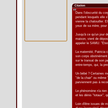
Citation
Dans l'obscurité du cor
pendant lesquels elle 
vienne la chatouiller. 
yeux de sa mère, pour 
Jusqu'à ce qu'un jour d
maison, vient de dépose
appeler le SAMU. "Etes
La maternité, Patricia 
son corps obstinément 
sur le transat de son ja
entre-temps, qui, la prem
Un bébé ? Certaines m
"de la chair" ou même "
parviennent pas à reco
Le phénomène n'a rien d
et les dénis "totaux", 
Loin d'être issues de m