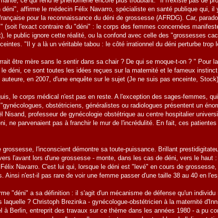
mante, ce qui rend le phénomène encore plus troublant. "Il n'existe pas de pr
 déni", affirme le médecin Félix Navarro, spécialiste en santé publique qui, il 
 française pour la reconnaissance du déni de grossesse (AFRDG). Car, parad
 (soit l'exact contraire du "déni" : le corps des femmes concernées manifes
t), le public ignore cette réalité, ou la confond avec celle des "grossesses 
ceintes. "Il y a là un véritable tabou : le côté irrationnel du déni perturbe trop
ait être mère sans le sentir dans sa chair ? De qui se moque-t-on ? " Pour la
 le déni, ce sont toutes les idées reçues sur la maternité et le fameux instinct
auteure, en 2007, d'une enquête sur le sujet (Je ne suis pas enceinte, Stock)
is, le corps médical n'est pas en reste. A l'exception des sages-femmes, qui,
 "gynécologues, obstétriciens, généralistes ou radiologues présentent un éno
aël Nisand, professeur de gynécologie obstétrique au centre hospitalier univ
ni, ne parvenaient pas à franchir le mur de l'incrédulité. En fait, ces patiente
 grossesse, l'inconscient démontre sa toute-puissance. Brillant prestidigitateur
rs l'avant lors d'une grossesse - monte, dans les cas de déni, vers le haut : 
Félix Navarro. C'est lui qui, lorsque le déni est "levé" en cours de grossess
és. Ainsi n'est-il pas rare de voir une femme passer d'une taille 38 au 40 en l'
me "déni" a sa définition : il s'agit d'un mécanisme de défense qu'un individu
s laquelle ? Christoph Brezinka - gynécologue-obstétricien à la maternité d'Inn
 à Berlin, entreprit des travaux sur ce thème dans les années 1980 - a pu con