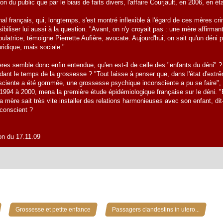
ion du public que par le biais de faits divers, l'affaire Courjault, en 2006, en é
nal français, qui, longtemps, s'est montré inflexible à l'égard de ces mères crim
ibiliser lui aussi à la question. "Avant, on n'y croyait pas : une mère affirman
atrice, témoigne Pierrette Aufière, avocate. Aujourd'hui, on sait qu'un déni peu
ridique, mais sociale."
res semble donc enfin entendue, qu'en est-il de celle des "enfants du déni" ?
ndant le temps de la grossesse ? "Tout laisse à penser que, dans l'état d'extrê
sciente a été gommée, une grossesse psychique inconsciente a pu se faire", a
 de 1994 à 2000, mena la première étude épidémiologique française sur le déni. 
a mère sait très vite installer des relations harmonieuses avec son enfant, dit
nconscient ?
ion du 17.11.09
»
»
Grossesse et petite enfance
Passagers clandestins in utero...