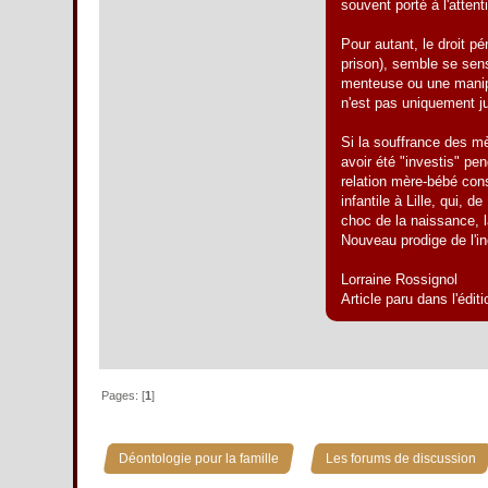
souvent porté à l'attent
Pour autant, le droit pé
prison), semble se sens
menteuse ou une manipul
n'est pas uniquement ju
Si la souffrance des mè
avoir été "investis" pe
relation mère-bébé con
infantile à Lille, qui,
choc de la naissance, l
Nouveau prodige de l'i
Lorraine Rossignol
Article paru dans l'édit
Pages: [
1
]
»
Déontologie pour la famille
Les forums de discussion