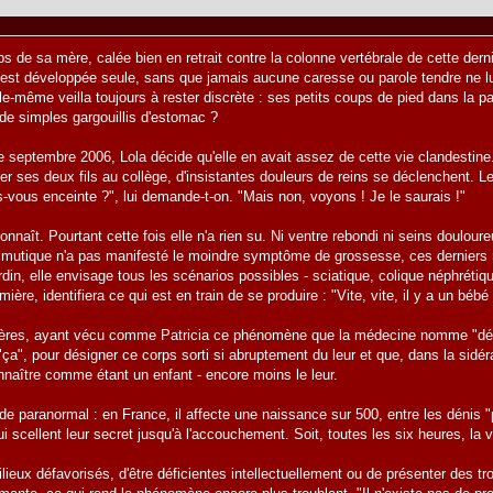
ps de sa mère, calée bien en retrait contre la colonne vertébrale de cette de
s'est développée seule, sans que jamais aucune caresse ou parole tendre ne l
Elle-même veilla toujours à rester discrète : ses petits coups de pied dans la 
de simples gargouillis d'estomac ?
e septembre 2006, Lola décide qu'elle en avait assez de cette vie clandestine.
r ses deux fils au collège, d'insistantes douleurs de reins se déclenchent. Les 
-vous enceinte ?", lui demande-t-on. "Mais non, voyons ! Je le saurais !"
connaît. Pourtant cette fois elle n'a rien su. Ni ventre rebondi ni seins doulo
mutique n'a pas manifesté le moindre symptôme de grossesse, ces derniers moi
rdin, elle envisage tous les scénarios possibles - sciatique, colique néphrétiqu
ière, identifiera ce qui est en train de se produire : "Vite, vite, il y a un bébé q
ères, ayant vécu comme Patricia ce phénomène que la médecine nomme "déni 
ça", pour désigner ce corps sorti si abruptement du leur et que, dans la sidéra
nnaître comme étant un enfant - encore moins le leur.
e paranormal : en France, il affecte une naissance sur 500, entre les dénis "
qui scellent leur secret jusqu'à l'accouchement. Soit, toutes les six heures, l
ilieux défavorisés, d'être déficientes intellectuellement ou de présenter des