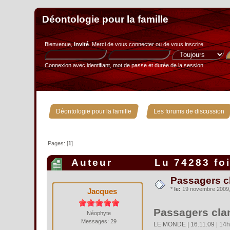
Déontologie pour la famille
Bienvenue,
Invité
. Merci de
vous connecter
ou de
vous inscrire
.
Connexion avec identifiant, mot de passe et durée de la session
»
Déontologie pour la famille
Les forums de discussion
Pages: [
1
]
Auteur
Lu 74283 fo
Passagers cl
*
le:
19 novembre 2009, 
Jacques
Passagers clan
Néophyte
Messages: 29
LE MONDE | 16.11.09 | 14h2