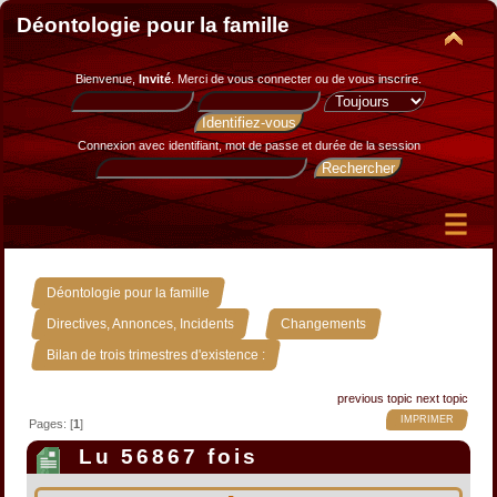
Déontologie pour la famille
Bienvenue,
Invité
. Merci de
vous connecter
ou de
vous inscrire
.
Connexion avec identifiant, mot de passe et durée de la session
»
Déontologie pour la famille
»
»
Directives, Annonces, Incidents
Changements
Bilan de trois trimestres d'existence :
previous topic
next topic
IMPRIMER
Pages: [
1
]
Lu 56867 fois