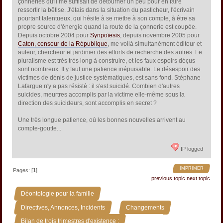
çonneries qu'il me suffisait de détourner un peu pour en faire
ressortir la bêtise. J'étais dans la situation du pasticheur, l'écrivain
pourtant talentueux, qui hésite à se mettre à son compte, à être sa
propre source d'énergie quand la route de la çonnerie est coupée.
Depuis octobre 2004 pour
Synpoïesis
, depuis novembre 2005 pour
Caton, censeur de la République
, me voilà simultanément éditeur et
auteur, chercheur et jardinier des efforts de recherche des autres. Le
pluralisme est très très long à construire, et les faux espoirs déçus
sont nombreux. Il y faut une patience inépuisable. Le désespoir des
victimes de dénis de justice systématiques, est sans fond. Stéphane
Lafargue n'y a pas résisté : il s'est suicidé. Combien d'autres
suicides, meurtres accomplis par la victime elle-même sous la
direction des suicideurs, sont accomplis en secret ?
Une très longue patience, où les bonnes nouvelles arrivent au
compte-goutte...
IP logged
IMPRIMER
Pages: [
1
]
previous topic
next topic
»
Déontologie pour la famille
»
»
Directives, Annonces, Incidents
Changements
Bilan de trois trimestres d'existence :