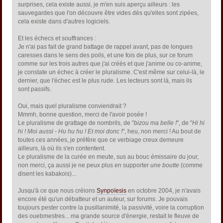
surprises, cela existe aussi, je m'en suis aperçu ailleurs : les
sauvegardes que l'on découvre être vides dès qu'elles sont zipées,
cela existe dans d'autres logiciels.
Et les échecs et souffrances :
Je n'ai pas fait de grand battage de rappel avant, pas de longues
caresses dans le sens des poils, et une fois de plus, sur ce forum
comme sur les trois autres que j'ai créés et que j'anime ou co-anime,
je constate un échec à créer le pluralisme. C'est même sur celui-là, le
dernier, que l'échec est le plus rude. Les lecteurs sont là, mais ils
sont passifs.
Oui, mais quel pluralisme conviendrait ?
Mmmh, bonne question, merci de l'avoir posée !
Le pluralisme de grattage de nombrils, de "
bizou ma belle !
", de "
Hi hi
hi ! Moi aussi - Hu hu hu ! Et moi donc !
", heu, non merci ! Au bout de
toutes ces années, je préfère que ce verbiage creux demeure
ailleurs, là où ils s'en contentent.
Le pluralisme de la curée en meute, sus au bouc émissaire du jour,
non merci, ça aussi je ne peux plus en supporter
une boutte
(comme
disent les kabakois)...
Jusqu'à ce que nous créions
Synpoïesis
en octobre 2004, je n'avais
encore été qu'un débatteur et un auteur, sur forums. Je pouvais
toujours pester contre la pusillanimité, la passivité, voire la corruption
des ouebmestres... ma grande source d'énergie, restait le fleuve de