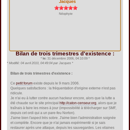
Jacques
Néophyte
Bilan de trois trimestres d'existence :
*
le:
31 décembre 2006, 04:10:09 *
*
Modifié: 04 avril 2010, 04:49:04 par Jacques
*
Bilan de trois trimestres d'existence :
Ce
petit forum
existe depuis le 9 mars 2006.
Quelques satisfactions : la fréquentation d'origine externe n'est pas
ridicule.
Je n'ai eu à lutter contre aucun hackeur encore, alors que la lutte a
été chaude sur le site principal
http://caton-censeur.org
, alors que je
traînais à faire les mises à jour (impossibilité à télécharger sur SMF,
depuis cet ordi qui a un pare-feu Norton).
J'aime bien l'aspect très sobre. J'aime bien l'administration soignée
et complète. Encore que je n'ai jamais expérimenté si je sais
restaurer après une attaque, depuis les sauvegardes. Les vilaines