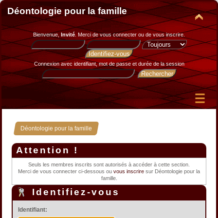
Déontologie pour la famille
Bienvenue,
Invité
. Merci de
vous connecter
ou de
vous inscrire
.
Connexion avec identifiant, mot de passe et durée de la session
Déontologie pour la famille
Attention !
Seuls les membres inscrits sont autorisés à accéder à cette section.
Merci de vous connecter ci-dessous ou
vous inscrire
sur Déontologie pour la
famille.
Identifiez-vous
Identifiant: