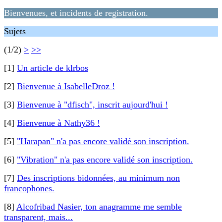
Bienvenues, et incidents de registration.
Sujets
(1/2)
>
>>
[1]
Un article de klrbos
[2]
Bienvenue à IsabelleDroz !
[3]
Bienvenue à "dfisch", inscrit aujourd'hui !
[4]
Bienvenue à Nathy36 !
[5]
"Harapan" n'a pas encore validé son inscription.
[6]
"Vibration" n'a pas encore validé son inscription.
[7]
Des inscriptions bidonnées, au minimum non
francophones.
[8]
Alcofribad Nasier, ton anagramme me semble
transparent, mais...