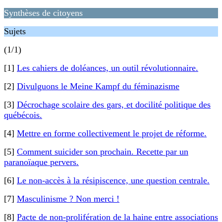
Synthèses de citoyens
Sujets
(1/1)
[1]
Les cahiers de doléances, un outil révolutionnaire.
[2]
Divulguons le Meine Kampf du féminazisme
[3]
Décrochage scolaire des gars, et docilité politique des
québécois.
[4]
Mettre en forme collectivement le projet de réforme.
[5]
Comment suicider son prochain. Recette par un
paranoïaque pervers.
[6]
Le non-accès à la résipiscence, une question centrale.
[7]
Masculinisme ? Non merci !
[8]
Pacte de non-prolifération de la haine entre associations