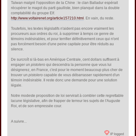
Taïwan malgré l'opposition de la Chine : le clan Balladur espérait
récupérer le magot du parti gaulliste, bien planqué dans la double
comptabilité du groupe Elf.
http://www.voltairenet.org/article157210.html
. En vain, du reste.
Toutefois, les textes législatifs n'aident pas encore vraiment les
procureurs aux ordres du roi, à supprimer à temps ce genre de
témoins indésirables, et pour terrifier définitivement ceux qui n'ont
pas forcément besoin d'une peine capitale pour être réduits au
silence.
De surcroît si là-bas en Amérique Centrale, cent dollars suffisent à
engager un
pistolero
qui descendra la personne que vous lui
désignerez, en France, c'est pour le moment beaucoup plus cher de
trouver un
pistolero
capable de vous débarrasser rapidement d'un
témoin indésirable. Il reste donc une demande pour une solution
légale.
Notre modeste proposition de loi servirait à combler cette regrettable
lacune législative, afin de frapper de terreur les sujets de l'Auguste
Roi, et de son empressée cour.
A suivre...
IP logged