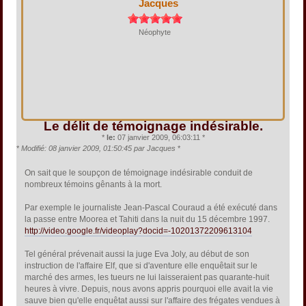
Jacques
Néophyte
Le délit de témoignage indésirable.
*
le:
07 janvier 2009, 06:03:11 *
*
Modifié: 08 janvier 2009, 01:50:45 par Jacques
*
On sait que le soupçon de témoignage indésirable conduit de
nombreux témoins gênants à la mort.
Par exemple le journaliste Jean-Pascal Couraud a été exécuté dans
la passe entre Moorea et Tahiti dans la nuit du 15 décembre 1997.
http://video.google.fr/videoplay?docid=-10201372209613104
Tel général prévenait aussi la juge Eva Joly, au début de son
instruction de l'affaire Elf, que si d'aventure elle enquêtait sur le
marché des armes, les tueurs ne lui laisseraient pas quarante-huit
heures à vivre. Depuis, nous avons appris pourquoi elle avait la vie
sauve bien qu'elle enquêtat aussi sur l'affaire des frégates vendues à