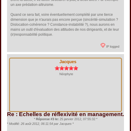
un axe prédation-altruisme.
Quand ce sera fait, voire éventuellement complété par une tierce
dimension que je n'aurais pas encore perçue (sincérité-simulation ?
Dislocation-cohérence ? Constance-instabilité ?), nous aurons en
mains un outil d'évaluation des attitudes de nos dirigeants, et de leur
(ir)responsabilité politique.
IP logged
Jacques
Néophyte
Re : Echelles de réflexivité en management.
*
Réponse #3 le:
25 janvier 2012, 07:55:32 *
*
Modifié: 26 août 2012, 06:11:54 par Jacques
*