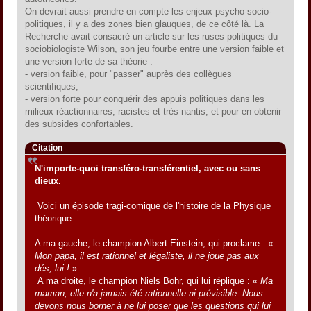
On devrait aussi prendre en compte les enjeux psycho-socio-
politiques, il y a des zones bien glauques, de ce côté là. La
Recherche avait consacré un article sur les ruses politiques du
sociobiologiste Wilson, son jeu fourbe entre une version faible et
une version forte de sa théorie :
- version faible, pour "passer" auprès des collègues
scientifiques,
- version forte pour conquérir des appuis politiques dans les
milieux réactionnaires, racistes et très nantis, et pour en obtenir
des subsides confortables.
Citation
N'importe-quoi transféro-transférentiel, avec ou sans
dieux.
...
Voici un épisode tragi-comique de l'histoire de la Physique
théorique.
A ma gauche, le champion Albert Einstein, qui proclame : «
Mon papa, il est rationnel et légaliste, il ne joue pas aux
dés, lui !
».
A ma droite, le champion Niels Bohr, qui lui réplique : «
Ma
maman, elle n'a jamais été rationnelle ni prévisible. Nous
devons nous borner à ne lui poser que les questions qui lui