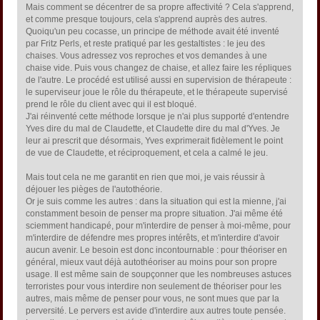
Mais comment se décentrer de sa propre affectivité ? Cela s'apprend,
et comme presque toujours, cela s'apprend auprès des autres.
Quoiqu'un peu cocasse, un principe de méthode avait été inventé
par Fritz Perls, et reste pratiqué par les gestaltistes : le jeu des
chaises. Vous adressez vos reproches et vos demandes à une
chaise vide. Puis vous changez de chaise, et allez faire les répliques
de l'autre. Le procédé est utilisé aussi en supervision de thérapeute :
le superviseur joue le rôle du thérapeute, et le thérapeute supervisé
prend le rôle du client avec qui il est bloqué.
J'ai réinventé cette méthode lorsque je n'ai plus supporté d'entendre
Yves dire du mal de Claudette, et Claudette dire du mal d'Yves. Je
leur ai prescrit que désormais, Yves exprimerait fidèlement le point
de vue de Claudette, et réciproquement, et cela a calmé le jeu.
Mais tout cela ne me garantit en rien que moi, je vais réussir à
déjouer les pièges de l'autothéorie.
Or je suis comme les autres : dans la situation qui est la mienne, j'ai
constamment besoin de penser ma propre situation. J'ai même été
sciemment handicapé, pour m'interdire de penser à moi-même, pour
m'interdire de défendre mes propres intérêts, et m'interdire d'avoir
aucun avenir. Le besoin est donc incontournable : pour théoriser en
général, mieux vaut déjà autothéoriser au moins pour son propre
usage. Il est même sain de soupçonner que les nombreuses astuces
terroristes pour vous interdire non seulement de théoriser pour les
autres, mais même de penser pour vous, ne sont mues que par la
perversité. Le pervers est avide d'interdire aux autres toute pensée.