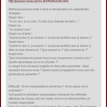
http://jacques.lavau.perso.sfr.fr/Reflexivite.html
Malheureusement reste à faire la structuration en subjectivités.
Tentative :
Degré zéro :
"
Tu es ceci, tu es cela ! Tu fais et je t'interdis de faire !
..."
Degré un :
"
Je ressens ceci
."
Degré un et demi :
"
Quand tu fais X, je ressens Y, et j'aurais préféré que tu fasses Z.
"
Degré deux :
"
Quand tu fais X, je ressens Y, et j'aurais préféré que tu fasses Z.
Mais toi que ressens-tu ? Que perçois-tu ? Que voudrais-tu ?
"
Degré trois :
"
Que ressentent-ils quand nous nous comportons comme cela ?
Quelle dynamique va-t-il en résulter ?
"
Le degré trois est aussi exigible en éducation parentale : Quel
exemple donnons-nous ? Quels travers propageons-nous vers les
générations suivantes ?
...
Difficulté : Et les manipulations perverses ? Je les place où et
comment ?
Soit quand le prédateur manipulateur manipule les infirmités
affectives de niveau zéro de l'autre, tout en lui déniant d'être un
humain respectable.
Donc là aussi, il va falloir structurer à plat, à deux axes. Par exemple