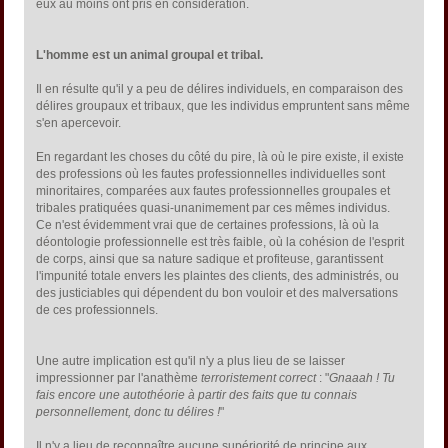
eux au moins ont pris en considération.
L'homme est un animal groupal et tribal.
Il en résulte qu'il y a peu de délires individuels, en comparaison des
délires groupaux et tribaux, que les individus empruntent sans même
s'en apercevoir.
En regardant les choses du côté du pire, là où le pire existe, il existe
des professions où les fautes professionnelles individuelles sont
minoritaires, comparées aux fautes professionnelles groupales et
tribales pratiquées quasi-unanimement par ces mêmes individus.
Ce n'est évidemment vrai que de certaines professions, là où la
déontologie professionnelle est très faible, où la cohésion de l'esprit
de corps, ainsi que sa nature sadique et profiteuse, garantissent
l'impunité totale envers les plaintes des clients, des administrés, ou
des justiciables qui dépendent du bon vouloir et des malversations
de ces professionnels.
Une autre implication est qu'il n'y a plus lieu de se laisser
impressionner par l'anathème
terroristement correct
: "
Gnaaah ! Tu
fais encore une autothéorie à partir des faits que tu connais
personnellement, donc tu délires !
"
Il n'y a lieu de reconnaître aucune supériorité de principe aux