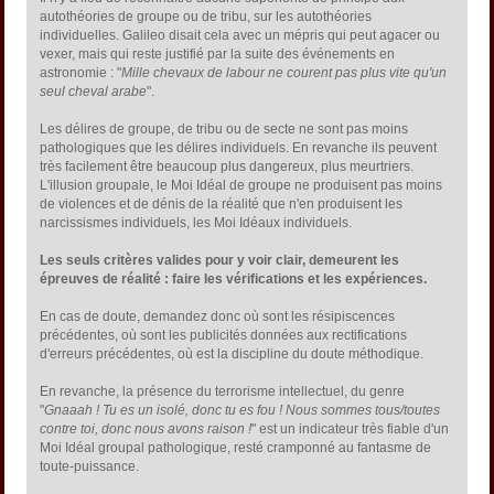
autothéories de groupe ou de tribu, sur les autothéories
individuelles. Galileo disait cela avec un mépris qui peut agacer ou
vexer, mais qui reste justifié par la suite des événements en
astronomie : "
Mille chevaux de labour ne courent pas plus vite qu'un
seul cheval arabe
".
Les délires de groupe, de tribu ou de secte ne sont pas moins
pathologiques que les délires individuels. En revanche ils peuvent
très facilement être beaucoup plus dangereux, plus meurtriers.
L'illusion groupale, le Moi Idéal de groupe ne produisent pas moins
de violences et de dénis de la réalité que n'en produisent les
narcissismes individuels, les Moi Idéaux individuels.
Les seuls critères valides pour y voir clair, demeurent les
épreuves de réalité : faire les vérifications et les expériences.
En cas de doute, demandez donc où sont les résipiscences
précédentes, où sont les publicités données aux rectifications
d'erreurs précédentes, où est la discipline du doute méthodique.
En revanche, la présence du terrorisme intellectuel, du genre
"
Gnaaah ! Tu es un isolé, donc tu es fou ! Nous sommes tous/toutes
contre toi, donc nous avons raison !
" est un indicateur très fiable d'un
Moi Idéal groupal pathologique, resté cramponné au fantasme de
toute-puissance.