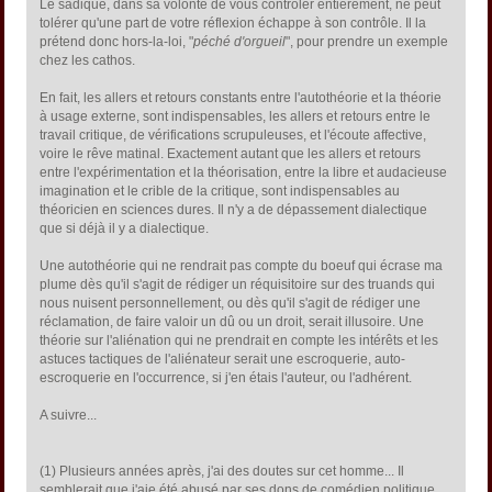
Le sadique, dans sa volonté de vous contrôler entièrement, ne peut
tolérer qu'une part de votre réflexion échappe à son contrôle. Il la
prétend donc hors-la-loi, "
péché d'orgueil
", pour prendre un exemple
chez les cathos.
En fait, les allers et retours constants entre l'autothéorie et la théorie
à usage externe, sont indispensables, les allers et retours entre le
travail critique, de vérifications scrupuleuses, et l'écoute affective,
voire le rêve matinal. Exactement autant que les allers et retours
entre l'expérimentation et la théorisation, entre la libre et audacieuse
imagination et le crible de la critique, sont indispensables au
théoricien en sciences dures. Il n'y a de dépassement dialectique
que si déjà il y a dialectique.
Une autothéorie qui ne rendrait pas compte du boeuf qui écrase ma
plume dès qu'il s'agit de rédiger un réquisitoire sur des truands qui
nous nuisent personnellement, ou dès qu'il s'agit de rédiger une
réclamation, de faire valoir un dû ou un droit, serait illusoire. Une
théorie sur l'aliénation qui ne prendrait en compte les intérêts et les
astuces tactiques de l'aliénateur serait une escroquerie, auto-
escroquerie en l'occurrence, si j'en étais l'auteur, ou l'adhérent.
A suivre...
(1) Plusieurs années après, j'ai des doutes sur cet homme... Il
semblerait que j'aie été abusé par ses dons de comédien politique.