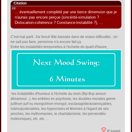
Citation
... éventuellement complété par une tierce dimension que je
n'aurais pas encore perçue (sincérité-simulation ?
Dislocation-cohérence ? Constance-instabilité ?), ...
C'est mal parti. J'ai foncé tête baissée dans de vraies difficultés : on
ne sait pas faire, personne n'a encore fait ça.
Entre les instabilités temporelles à l'échelle du quart d'heure,
les instabilités d'humeur à l'échelle du mois (flip-flop amour-
désamour...), les entrées en psychose, les doubles morales genre
juif/non-juif ou mongol/non-mongol, esclavagiste/asserviçables,
robins/justiciables, les hypocrisies et félonies à l'égard de ses
proches, les mythomanies, le charlatanisme, les perversités
histrioniques, etc. etc. ...
IP logged