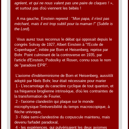
agréent, et qui ne nous valent pas une paire de claques !
»,
et surtout pas d'où viennent les bébés !
A ma gauche, Einstein reprend : "
Mon papa, il n'est pas
méchant, mais il est trop subtil pour ta maman !
" (
Subtle is
the Lord
).
Vous aurez tous reconnus le débat qui opposait depuis le
congrès Solvay de 1927, Albert Einstein à "l'Ecole de
Copenhague", initiée par Born et Heisenberg, reprise par
Bohr. Point culminant de la controverse en 1935, par
l'article d'Einstein, Podoslky et Rosen, connu sous le nom
de "paradoxe EPR".
L'axiome d'indéterminisme de Born et Heisenberg, aussitôt
adopté par Niels Bohr, leur était nécessaire pour marier
1 - L'escamotage du caractère cyclique de tout quanton, et
sa fréquence broglienne intrinsèque, d'où les contraintes de
la transformation de Fourier,
2 - l'axiome clandestin qui plaque sur le monde
microphysique l'irréversibilité du temps macroscopique, à
flèche univoque,
3 - l'idée semi-clandestine du corpuscule maintenu, mais
devenu farfadet paradoxal,
4 - les expériences, qui pulvérisaient les deux axiomes