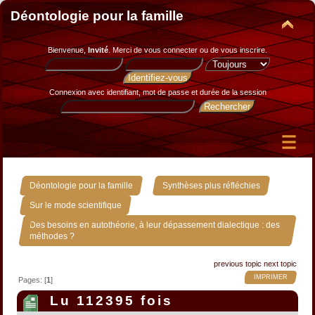
Déontologie pour la famille
Bienvenue,
Invité
. Merci de
vous connecter
ou de
vous inscrire
.
Connexion avec identifiant, mot de passe et durée de la session
»
»
Déontologie pour la famille
Synthèses plus réfléchies
»
Sur le mode scientifique
Des besoins en autothéorie, à leur dépassement dialectique : des
méthodes ?
previous topic
next topic
IMPRIMER
Pages: [
1
]
Lu 112395 fois