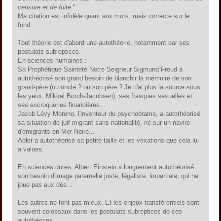
censure et de fuite
."
Ma citation est infidèle quant aux mots, mais correcte sur le
fond.
Tout théorie est d'abord une autothéorie, notamment par ses
postulats subreptices.
En sciences humaines :
Sa Prophétique Sainteté Notre Seigneur Sigmund Freud a
autothéorisé son grand besoin de blanchir la mémoire de son
grand-père (ou oncle ? ou son père ? Je n'ai plus la source sous
les yeux, Mikkel Borch-Jacobsen), ses frasques sexuelles et
ses escroqueries financières...
Jacob Lévy Moreno, l'inventeur du psychodrame, a autothéorisé
sa situation de juif migrant sans nationalité, né sur un navire
d'émigrants en Mer Noire...
Adler a autothéorisé sa petite taille et les vexations que cela lui
a values.
En sciences dures, Albert Einstein a longuement autothéorisé
son besoin d'image paternelle juste, légaliste, impartiale, qui ne
joue pas aux dés...
Les autres ne font pas mieux. Et les enjeux transférentiels sont
souvent colossaux dans les postulats subreptices de ces
autothéories.