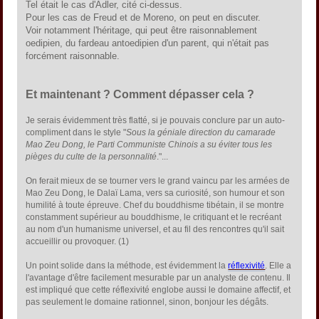
Tel était le cas d'Adler, cité ci-dessus.
Pour les cas de Freud et de Moreno, on peut en discuter.
Voir notamment l'héritage, qui peut être raisonnablement
oedipien, du fardeau antoedipien d'un parent, qui n'était pas
forcément raisonnable.
Et maintenant ? Comment dépasser cela ?
Je serais évidemment très flatté, si je pouvais conclure par un auto-
compliment dans le style "
Sous la géniale direction du camarade
Mao Zeu Dong, le Parti Communiste Chinois a su éviter tous les
pièges du culte de la personnalité
."...
On ferait mieux de se tourner vers le grand vaincu par les armées de
Mao Zeu Dong, le Dalaï Lama, vers sa curiosité, son humour et son
humilité à toute épreuve. Chef du bouddhisme tibétain, il se montre
constamment supérieur au bouddhisme, le critiquant et le recréant
au nom d'un humanisme universel, et au fil des rencontres qu'il sait
accueillir ou provoquer. (1)
Un point solide dans la méthode, est évidemment la
réflexivité
. Elle a
l'avantage d'être facilement mesurable par un analyste de contenu. Il
est impliqué que cette réflexivité englobe aussi le domaine affectif, et
pas seulement le domaine rationnel, sinon, bonjour les dégâts.