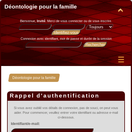
Déontologie pour la famille
Bienvenue,
Invité
. Merci de
vous connecter
ou de
vous inscrire
.
Connexion avec identifiant, mot de passe et durée de la session
Déontologie pour la famille
Rappel d'authentification
Si vous avez oublié vos détails de connexion, pas de souci, on peut vous
aider. Pour commencer, veuillez entrer votre identifiant ou adresse e-mail
ci-dessous.
Identifiant/e-mail: