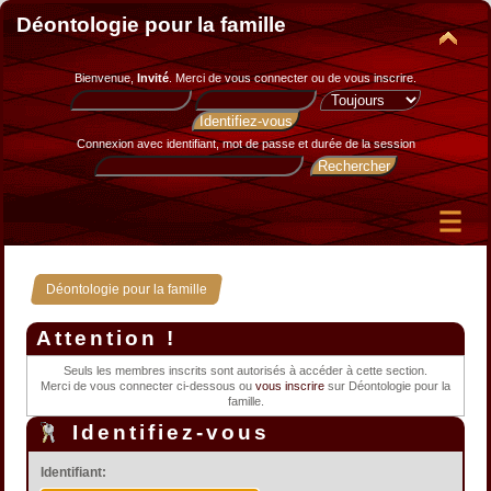
Déontologie pour la famille
Bienvenue,
Invité
. Merci de
vous connecter
ou de
vous inscrire
.
Connexion avec identifiant, mot de passe et durée de la session
Déontologie pour la famille
Attention !
Seuls les membres inscrits sont autorisés à accéder à cette section.
Merci de vous connecter ci-dessous ou
vous inscrire
sur Déontologie pour la
famille.
Identifiez-vous
Identifiant: