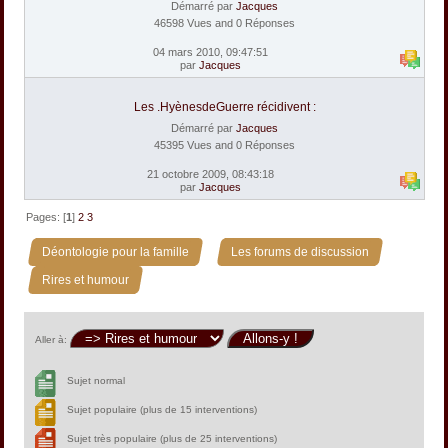
Démarré par
Jacques
46598 Vues and 0 Réponses
04 mars 2010, 09:47:51
par
Jacques
Les .HyènesdeGuerre récidivent :
Démarré par
Jacques
45395 Vues and 0 Réponses
21 octobre 2009, 08:43:18
par
Jacques
Pages: [
1
]
2
3
»
»
Déontologie pour la famille
Les forums de discussion
Rires et humour
Aller à:
Sujet normal
Sujet populaire (plus de 15 interventions)
Sujet très populaire (plus de 25 interventions)