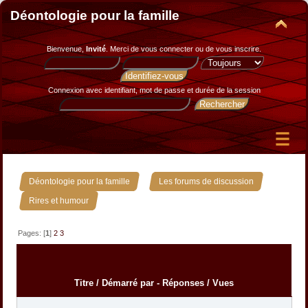
Déontologie pour la famille
Bienvenue,
Invité
. Merci de
vous connecter
ou de
vous inscrire
.
Connexion avec identifiant, mot de passe et durée de la session
»
»
Déontologie pour la famille
Les forums de discussion
Rires et humour
Pages: [
1
]
2
3
Titre
/
Démarré par
-
Réponses
/
Vues