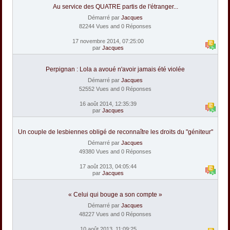
Au service des QUATRE partis de l'étranger...
Démarré par
Jacques
82244 Vues and 0 Réponses
17 novembre 2014, 07:25:00
par
Jacques
Perpignan : Lola a avoué n'avoir jamais été violée
Démarré par
Jacques
52552 Vues and 0 Réponses
16 août 2014, 12:35:39
par
Jacques
Un couple de lesbiennes obligé de reconnaître les droits du "géniteur"
Démarré par
Jacques
49380 Vues and 0 Réponses
17 août 2013, 04:05:44
par
Jacques
« Celui qui bouge a son compte »
Démarré par
Jacques
48227 Vues and 0 Réponses
10 août 2013, 11:09:25