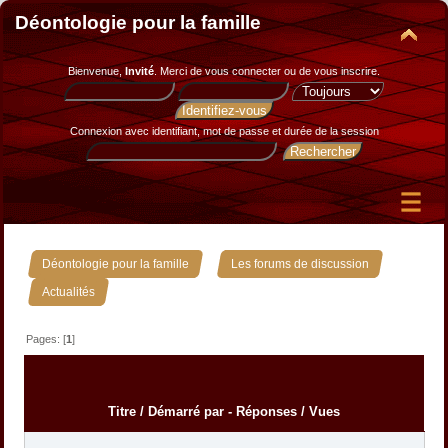
Déontologie pour la famille
Bienvenue,
Invité
. Merci de
vous connecter
ou de
vous inscrire
.
Connexion avec identifiant, mot de passe et durée de la session
»
»
Déontologie pour la famille
Les forums de discussion
Actualités
Pages: [
1
]
Titre
/
Démarré par
-
Réponses
/
Vues