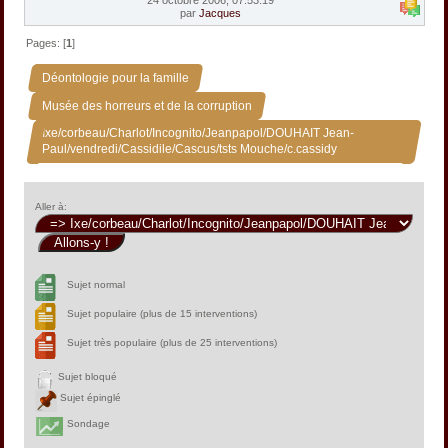
par
Jacques
Pages: [
1
]
»
Déontologie pour la famille
»
Musée des horreurs et de la corruption
Ixe/corbeau/Charlot/Incognito/Jeanpapol/DOUHAIT Jean-
Paul/vendredi/Cassidile/Cascus/tsts Mouche/c.cassidy
Aller à:
Sujet normal
Sujet populaire (plus de 15 interventions)
Sujet très populaire (plus de 25 interventions)
Sujet bloqué
Sujet épinglé
Sondage