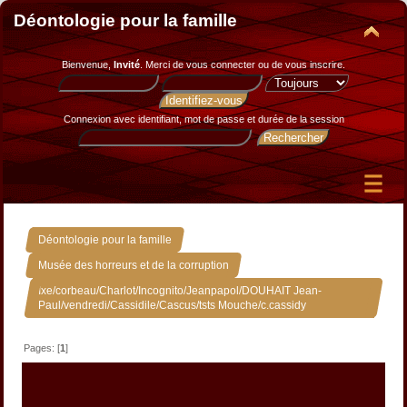
Déontologie pour la famille
Bienvenue,
Invité
. Merci de
vous connecter
ou de
vous inscrire
.
Connexion avec identifiant, mot de passe et durée de la session
»
Déontologie pour la famille
»
Musée des horreurs et de la corruption
Ixe/corbeau/Charlot/Incognito/Jeanpapol/DOUHAIT Jean-
Paul/vendredi/Cassidile/Cascus/tsts Mouche/c.cassidy
Pages: [
1
]