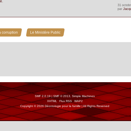
e.
31 octobr
par
Jacq
»
 corruption
Le Ministère Public
SMF 2.0.19
|
SMF © 2013
,
Simple Machines
XHTML
Flux RSS
WAP2
Copyright © 2026 Déontologie pour la famille | All Rights Reserved