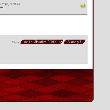
e 2009, 02:31:46
ues
Aller à: