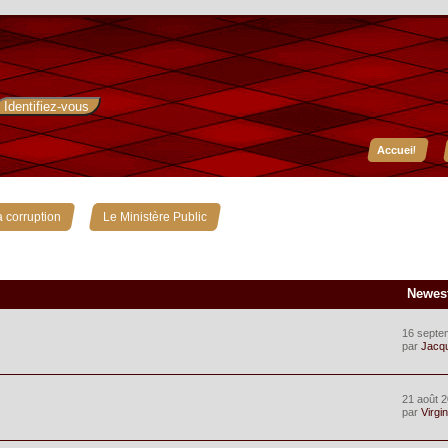
Accueil
»
 corruption
Le Ministère Public
Newes
16 septe
par
Jacq
21 août 2
par
Virgin