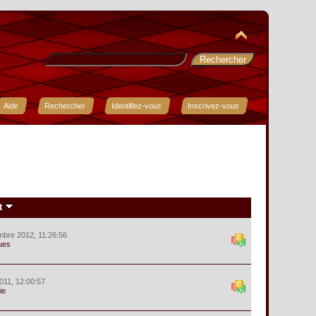
Aide
Rechercher
Identifiez-vous
Inscrivez-vous
t
mbre 2012, 11:26:56
ues
011, 12:00:57
ie