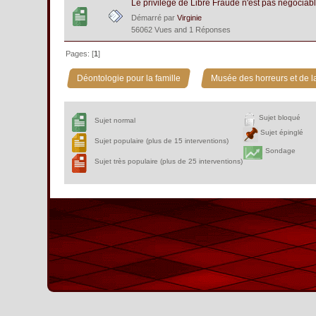
Le privilège de Libre Fraude n'est pas négociabl
Démarré par
Virginie
56062 Vues and 1 Réponses
Pages: [
1
]
»
Déontologie pour la famille
Musée des horreurs et de la
Sujet bloqué
Sujet normal
Sujet épinglé
Sujet populaire (plus de 15 interventions)
Sondage
Sujet très populaire (plus de 25 interventions)