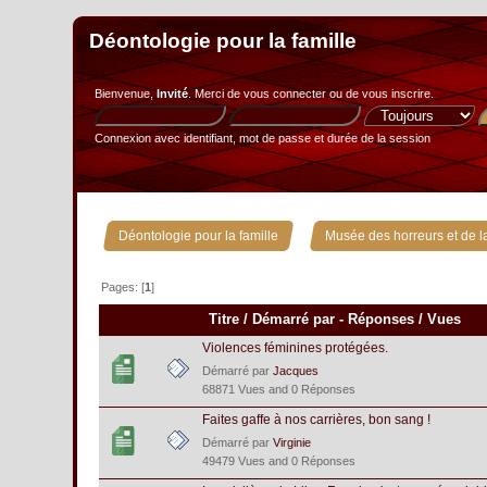
Déontologie pour la famille
Bienvenue,
Invité
. Merci de
vous connecter
ou de
vous inscrire
.
Connexion avec identifiant, mot de passe et durée de la session
»
Déontologie pour la famille
Musée des horreurs et de la
Pages: [
1
]
Titre
/
Démarré par
-
Réponses
/
Vues
Violences féminines protégées.
Démarré par
Jacques
68871 Vues and 0 Réponses
Faites gaffe à nos carrières, bon sang !
Démarré par
Virginie
49479 Vues and 0 Réponses