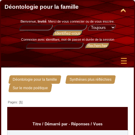
Déontologie pour la famille
Bienvenue,
Invité
. Merci de
vous connecter
ou de
vous inscrire
.
Connexion avec identifiant, mot de passe et durée de la session
»
»
Déontologie pour la famille
Synthèses plus réfléchies
Sur le mode poétique
Pages: [
1
]
Titre
/
Démarré par
-
Réponses
/
Vues