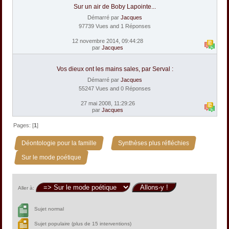
Sur un air de Boby Lapointe...
Démarré par
Jacques
97739 Vues and 1 Réponses
12 novembre 2014, 09:44:28
par
Jacques
Vos dieux ont les mains sales, par Serval :
Démarré par
Jacques
55247 Vues and 0 Réponses
27 mai 2008, 11:29:26
par
Jacques
Pages: [
1
]
»
»
Déontologie pour la famille
Synthèses plus réfléchies
Sur le mode poétique
Aller à:
Sujet normal
Sujet populaire (plus de 15 interventions)