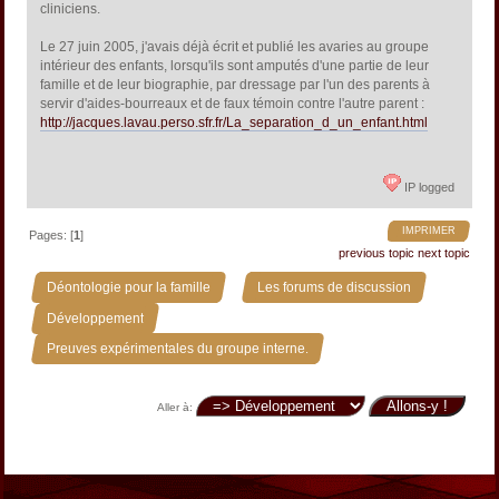
cliniciens.
Le 27 juin 2005, j'avais déjà écrit et publié les avaries au groupe
intérieur des enfants, lorsqu'ils sont amputés d'une partie de leur
famille et de leur biographie, par dressage par l'un des parents à
servir d'aides-bourreaux et de faux témoin contre l'autre parent :
http://jacques.lavau.perso.sfr.fr/La_separation_d_un_enfant.html
IP logged
IMPRIMER
Pages: [
1
]
previous topic
next topic
»
»
Déontologie pour la famille
Les forums de discussion
»
Développement
Preuves expérimentales du groupe interne.
Aller à: