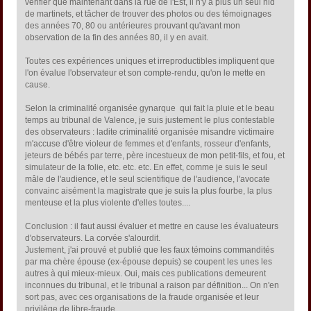
vérifier que maintenant dans la rue de l'Est, il n'y a plus un seul nid
de martinets, et tâcher de trouver des photos ou des témoignages
des années 70, 80 ou antérieures prouvant qu'avant mon
observation de la fin des années 80, il y en avait.
Toutes ces expériences uniques et irreproductibles impliquent que
l'on évalue l'observateur et son compte-rendu, qu'on le mette en
cause.
Selon la criminalité organisée gynarque qui fait la pluie et le beau
temps au tribunal de Valence, je suis justement le plus contestable
des observateurs : ladite criminalité organisée misandre victimaire
m'accuse d'être violeur de femmes et d'enfants, rosseur d'enfants,
jeteurs de bébés par terre, père incestueux de mon petit-fils, et fou, et
simulateur de la folie, etc. etc. etc. En effet, comme je suis le seul
mâle de l'audience, et le seul scientifique de l'audience, l'avocate
convainc aisément la magistrate que je suis la plus fourbe, la plus
menteuse et la plus violente d'elles toutes....
Conclusion : il faut aussi évaluer et mettre en cause les évaluateurs
d'observateurs. La corvée s'alourdit.
Justement, j'ai prouvé et publié que les faux témoins commandités
par ma chère épouse (ex-épouse depuis) se coupent les unes les
autres à qui mieux-mieux. Oui, mais ces publications demeurent
inconnues du tribunal, et le tribunal a raison par définition... On n'en
sort pas, avec ces organisations de la fraude organisée et leur
privilège de libre-fraude.