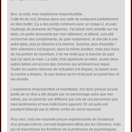
Bon, la voilà, mon expérience irreproductible :
Cette fin de nuit, j'évolue dans une salle de restaurant partiellement
en libre buffet. Ça a des points communs avec un restau U, et avec
l'auberge de jeunesse de Fagernes. J'ai laissé mon assiette sur ma
table, en partie recouverte par mon vêtement, et affamé, suis allé
rechercher des compléments, du pain notamment. Je discute à une
autre table, puis je retourne à la mienne. Surprise, plus d'assiette !
Mon vêtement y est toujours, dans la même position, mais plus trace
de ma portion de nourriture, il ne me reste que la tranche de pain
que j'ai dans la main. La salle s'est rapetissée et vidée, seules deux
autres tables ont encore des convives qui achèvent leur repas.
Toutes les autres réserves de victuailles ont disparu, la liaison avec
la cuisine a disparu. Je suis furieux qu'on m'ait joué un pareil tour, et
me réveille.
L'expérience irreproductible et invérifiable, m'a donc prouvé qu'une
partie de ce rêve a été dirigée par un personnage autre que moi-
même, par un point de vue différent, par une de ces personnes que
mes lambineries et mes indécisions agacent. Or cet autre est
pourtant hébergé par le même centre de calcul neuronal.
Pour moi, c'est une nouvelle preuve expériencielle de l'existence
d'un groupe interne, concept largement utilisé par les cliniciens, mais
qui ne franchit pas les frontières de la profession de psychologues