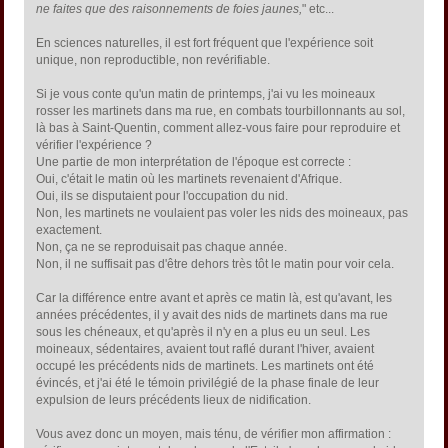
ne faites que des raisonnements de foies jaunes,
" etc...
En sciences naturelles, il est fort fréquent que l'expérience soit
unique, non reproductible, non revérifiable.
Si je vous conte qu'un matin de printemps, j'ai vu les moineaux
rosser les martinets dans ma rue, en combats tourbillonnants au sol,
là bas à Saint-Quentin, comment allez-vous faire pour reproduire et
vérifier l'expérience ?
Une partie de mon interprétation de l'époque est correcte :
Oui, c'était le matin où les martinets revenaient d'Afrique.
Oui, ils se disputaient pour l'occupation du nid.
Non, les martinets ne voulaient pas voler les nids des moineaux, pas
exactement.
Non, ça ne se reproduisait pas chaque année.
Non, il ne suffisait pas d'être dehors très tôt le matin pour voir cela.
Car la différence entre avant et après ce matin là, est qu'avant, les
années précédentes, il y avait des nids de martinets dans ma rue
sous les chéneaux, et qu'après il n'y en a plus eu un seul. Les
moineaux, sédentaires, avaient tout raflé durant l'hiver, avaient
occupé les précédents nids de martinets. Les martinets ont été
évincés, et j'ai été le témoin privilégié de la phase finale de leur
expulsion de leurs précédents lieux de nidification.
Vous avez donc un moyen, mais ténu, de vérifier mon affirmation :