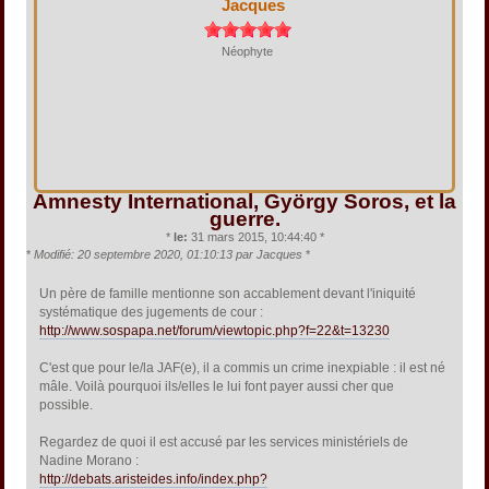
Jacques
Néophyte
Amnesty International, György Soros, et la
guerre.
*
le:
31 mars 2015, 10:44:40 *
*
Modifié: 20 septembre 2020, 01:10:13 par Jacques
*
Un père de famille mentionne son accablement devant l'iniquité
systématique des jugements de cour :
http://www.sospapa.net/forum/viewtopic.php?f=22&t=13230
C'est que pour le/la JAF(e), il a commis un crime inexpiable : il est né
mâle. Voilà pourquoi ils/elles le lui font payer aussi cher que
possible.
Regardez de quoi il est accusé par les services ministériels de
Nadine Morano :
http://debats.aristeides.info/index.php?