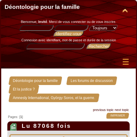
Déontologie pour la famille
Bienvenue,
Invité
. Merci de
vous connecter
ou de
vous inscrire
.
Connexion avec identifiant, mot de passe et durée de la session
»
»
Déontologie pour la famille
Les forums de discussion
»
Et la justice ?
Amnesty International, György Soros, et la guerre.
previous topic
next topic
IMPRIMER
Pages: [
1
]
Lu 87068 fois