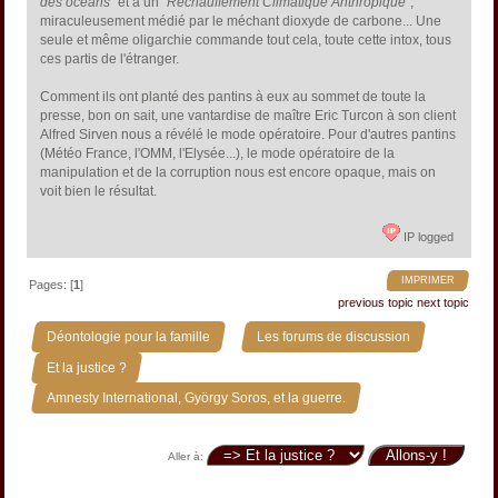
des océans
" et à un "
Réchauffement Climatique Anthropique
",
miraculeusement médié par le méchant dioxyde de carbone... Une
seule et même oligarchie commande tout cela, toute cette intox, tous
ces partis de l'étranger.
Comment ils ont planté des pantins à eux au sommet de toute la
presse, bon on sait, une vantardise de maître Eric Turcon à son client
Alfred Sirven nous a révélé le mode opératoire. Pour d'autres pantins
(Météo France, l'OMM, l'Elysée...), le mode opératoire de la
manipulation et de la corruption nous est encore opaque, mais on
voit bien le résultat.
IP logged
IMPRIMER
Pages: [
1
]
previous topic
next topic
»
»
Déontologie pour la famille
Les forums de discussion
»
Et la justice ?
Amnesty International, György Soros, et la guerre.
Aller à: