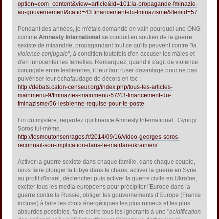
option=com_content&view=article&id=101:la-propagande-fminazie-
au-gouvernement&catid=43:financement-du-fminazisme&Itemid=57
Pendant des années, je m'étais demandé en vain pourquoi une ONG
comme
Amnesty International
se conduit en soutien de la guerre
sexiste de misandrie, propagandant tout ce qu'ils peuvent contre "
la
violence conjugale
", à condition toutefois d'en accuser les mâles et
d'en innocenter les femelles. Remarquez, quand il s'agit de violence
conjugale entre lesbiennes, il leur faut ruser davantage pour ne pas
pulvériser leur échafaudage de décors en toc :
http://debats.caton-censeur.org/index.php/tous-les-articles-
mainmenu-9/fminazies-mainmenu-57/43-financement-du-
fminazisme/56-lesbienne-requise-pour-le-poste
Fin du mystère, regardez qui finance Amnesty International : György
Soros lui-même.
http://lesmoutonsenrages.fr/2014/09/16/video-georges-soros-
reconnait-son-implication-dans-le-maidan-ukrainien/
Activer la guerre sexiste dans chaque famille, dans chaque couple,
nous faire plonger la Libye dans le chaos, activer la guerre en Syrie
au profit d'Israël, déclencher puis activer la guerre civile en Ukraïne,
exciter tous les media européens pour précipiter l'Europe dans la
guerre contre la Russie, obliger les gouvernements d'Europe (France
incluse) à faire les choix énergétiques les plus ruineux et les plus
absurdes possibles, faire croire tous les ignorants à une "
acidification