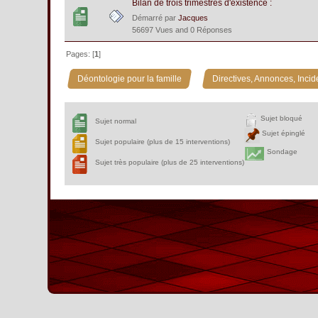
Bilan de trois trimestres d'existence :
Démarré par
Jacques
56697 Vues and 0 Réponses
Pages: [
1
]
»
Déontologie pour la famille
Directives, Annonces, Incid
Sujet bloqué
Sujet normal
Sujet épinglé
Sujet populaire (plus de 15 interventions)
Sondage
Sujet très populaire (plus de 25 interventions)