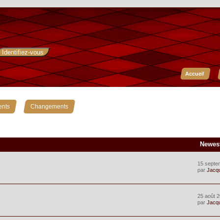
Accueil
»
ents
Changements
Newes
15 septe
par
Jacq
25 août 2
par
Jacq