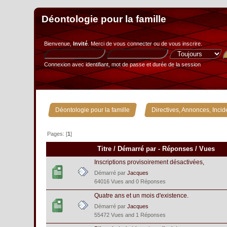
Déontologie pour la famille
Bienvenue,
Invité
. Merci de
vous connecter
ou de
vous inscrire
.
Connexion avec identifiant, mot de passe et durée de la session
»
Déontologie pour la famille
Directives, Annonces, Incid
Pages: [
1
]
Titre
/
Démarré par
-
Réponses
/
Vues
Inscriptions provisoirement désactivées,
Démarré par
Jacques
64016 Vues and 0 Réponses
Quatre ans et un mois d'existence.
Démarré par
Jacques
55472 Vues and 1 Réponses