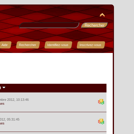
Aide
Rechercher
Identifiez-vous
Inscrivez-vous
t
mbre 2012, 10:13:46
ues
012, 05:31:45
ues