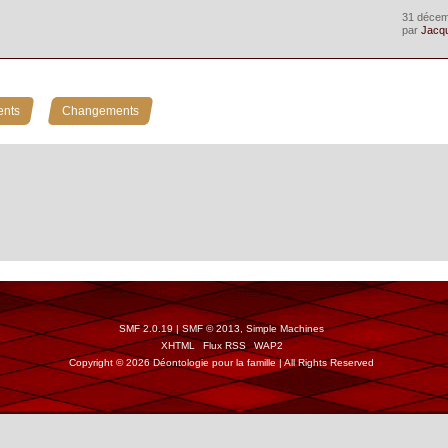
31 décem
par
Jacq
»
ents
Changements
SMF 2.0.19
|
SMF © 2013
,
Simple Machines
XHTML
Flux RSS
WAP2
Copyright © 2026 Déontologie pour la famille | All Rights Reserved