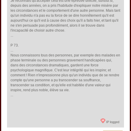
Je reconnais qu'accepter cela est une épreuve difficile, surtout si,
depuis des années, on a pris l'habitude d'expliquer notre misère par
les circonstances et le comportement d'une autre personne. Mais tant
qu'un individu n'a pas eu la force de se dire honnêtement qu'il est
aujourd'hui ce qu'il est à cause des choix qu'il a faits hier, et tant qu'il
ne s'en persuade pas profondément, alors il se trouve dans
l'incapacité de choisir autre chose.
...
P 73.
...
Nous connaissons tous des personnes, par exemple des malades en
phase terminale ou des personnes gravement handicapées qui,
dans des circonstances dramatiques, gardent une force
psychologique magnifique. C'est leur intégrité qui les inspire; et
comment ! Rien n'impressionne plus qu'un individu que de se rendre
compte qu'une personne a pu transcender sa souffrance,
transcender sa condition, et qu'elle est habitée d'une valeur qui
inspire, rend plus noble, élève sa vie.
...
IP logged