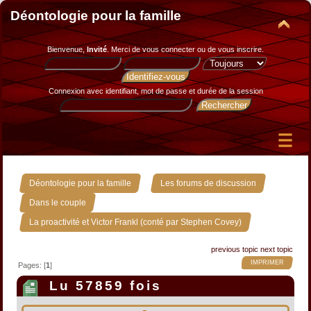
Déontologie pour la famille
Bienvenue,
Invité
. Merci de
vous connecter
ou de
vous inscrire
.
Connexion avec identifiant, mot de passe et durée de la session
»
»
Déontologie pour la famille
Les forums de discussion
»
Dans le couple
La proactivité et Victor Frankl (conté par Stephen Covey)
previous topic
next topic
IMPRIMER
Pages: [
1
]
Lu 57859 fois