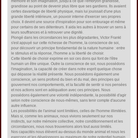
mémoire et son imagination, jusqu'à ce que l'embryon grandisse,
grandisse au point de devenir plus libre que ses gardiens. Ils avaient
certes davantage de liberté physique, mais lui jouissait d'une plus
grande liberté intérieure, un pouvoir interne d'exercer ses propres
choix. Il devint une source d'inspiration pour son entourage et même
pour certains de ses détenteurs. Il aida les autres à trouver un sens à
leurs souffrances et à retrouver une dignité.
Plongé dans les circonstances les plus dégradantes, Victor Frankl
s'est appuyé sur cette richesse de l'homme, la conscience de soi,
pour découvrir un principe fondamental de la nature humaine : entre
le stimulus et la réponse, l'homme a la liberté de choisir.
Cette liberté de choisir exprime en soi ces dons qui font de l'être
humain un être unique. Outre la conscience de soi, nous possédons
l'imagination, la capacité de créer dans notre esprit quelque chose
qui dépasse la réalité présente. Nous possédons également une
conscience, un sens profond du bien et du mal, des principes qui
gouvernent nos comportements, et la faculté de sentir si nos pensées
et nos actions sont en adéquation avec ces principes. Nous
possédons également une volonté indépendante, la possibilité d'agir
selon notre conscience de nous-mêmes, sans tenir compte d'aucune
autre influence.
Les possibilités de l'animal sont limitées, celles de l'homme illimitées.
Mais si, comme les animaux, nous vivions seulement sur nos
instincts, sur notre mémoire collective, notre conditionnement et les
circonstances, nous nous trouverions alors tout aussi limités.
Nos capacités nous élèvent au-dessus du monde animal et nous les
exerçons et les développons au maximum de notre potentiel humain.