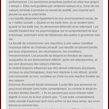
performances. Les personnes proactives portent en elles leur propre
« temps ». Elles sont guidées par certaines valeurs et si, l'une de ces
valeurs consiste à produire un travail de qualité, peu importe qu'il
pleuve ou que le soleil brille.
Les réactifs dépendent également de leur environnement social, de
la « météo sociale », Quand on les traite bien, ils se sentent bien;
quand on les traite mal, ils deviennent défensifs et se referment. Les
réactifs fondent leur vie psychologique sur le comportement de leur
entourage, autorisant ainsi les faiblesses des autres à gouverner leur
vie.
La faculté de subordonner une impulsion à une valeur constitue
l'essence même de l'individu proactif. Les réactifs se laissent piloter
par leurs impressions, les circonstances, les conditions,
l'environnement. Les proactifs se dirigent en fonction de valeurs
auxquelles ils ont sérieusement réfléchi, qu'ils ont sélectionnées, et
qui sont devenues des valeurs internes.
Ils restent toujours influencés par des stimuli extérieurs physiques,
sociaux ou psychologiques, mais leur réponse à ces stimuli, qu'elle
soit consciente ou non, constitue un choix ou une réaction fondée sur
des valeurs.
Eléonore Roosevelt faisait remarquer à juste titre que personne ne
peut nous blesser sans notre consentement, ou comme le disait en
d'autres termes Gandhi : « Ils ne peuvent pas nous enlever notre
dignité si nous ne la leur cédons pas. " C'est notre consentement,
notre volonté d'autoriser qu'il nous arrive ce qui nous arrive, qui nous
blesse en premier lieu.