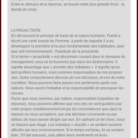
Entre le stimulus et la réponse, se trouve notre plus grande force : la
liberté de choix.
LA PROACTIVlTE
En découvrant le principe de base de la nature humaine, Frankl a
décrit une carte exacte de l'homme, à partir de laquelle il a pu
développer la première et la plus fondamentale des habitudes, quel
que soit l'environnement : l'habitude de la proactivité.
Si le terme « proactivité » est désormais courant dans le domaine du
management, vous ne le trouverez pas dans les dictionnaires. Il
signifie davantage que « prendre des initiatives ». Il signifie qu'en
tant qu'êtres humains, nous sommes responsables de nos propres
vies. Notre comportement découle de nos décisions, et non de notre
condition. Nous pouvons faire passer nos sentiments après nos
valeurs. Nous avons l'initiative et la responsabilité de provoquer les
choses.
Parce que nous sommes, par nature, responsables (capables de
réponse), nous pouvons affirmer que nos vies ne sont guidées par
notre propre conditionnement et par les circonstances que dans la
mesure ou nous acceptons, par une décision consciente ou par
défaut, de nous laisser diriger par eux. En opérant un tel choix, nous
ne faisons que réagir. Les individus « réactifs » se sentent souvent
affectés par leur environnement. Si le temps est beau, ils se sentent
bien. S'il fait mauvais, cela altère leurs sentiments et leurs