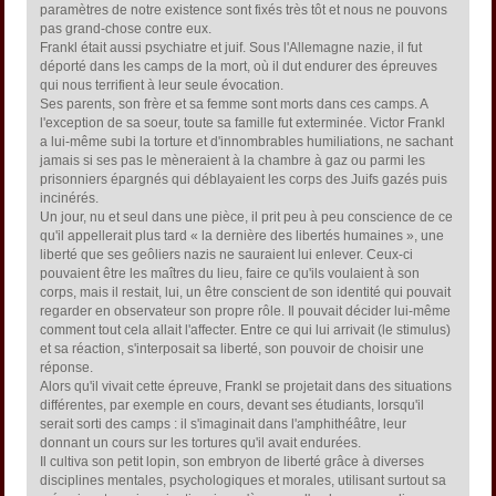
paramètres de notre existence sont fixés très tôt et nous ne pouvons
pas grand-chose contre eux.
Frankl était aussi psychiatre et juif. Sous l'Allemagne nazie, il fut
déporté dans les camps de la mort, où il dut endurer des épreuves
qui nous terrifient à leur seule évocation.
Ses parents, son frère et sa femme sont morts dans ces camps. A
l'exception de sa soeur, toute sa famille fut exterminée. Victor Frankl
a lui-même subi la torture et d'innombrables humiliations, ne sachant
jamais si ses pas le mèneraient à la chambre à gaz ou parmi les
prisonniers épargnés qui déblayaient les corps des Juifs gazés puis
incinérés.
Un jour, nu et seul dans une pièce, il prit peu à peu conscience de ce
qu'il appellerait plus tard « la dernière des libertés humaines », une
liberté que ses geôliers nazis ne sauraient lui enlever. Ceux-ci
pouvaient être les maîtres du lieu, faire ce qu'ils voulaient à son
corps, mais il restait, lui, un être conscient de son identité qui pouvait
regarder en observateur son propre rôle. Il pouvait décider lui-même
comment tout cela allait l'affecter. Entre ce qui lui arrivait (le stimulus)
et sa réaction, s'interposait sa liberté, son pouvoir de choisir une
réponse.
Alors qu'il vivait cette épreuve, Frankl se projetait dans des situations
différentes, par exemple en cours, devant ses étudiants, lorsqu'il
serait sorti des camps : il s'imaginait dans l'amphithéâtre, leur
donnant un cours sur les tortures qu'il avait endurées.
Il cultiva son petit lopin, son embryon de liberté grâce à diverses
disciplines mentales, psychologiques et morales, utilisant surtout sa