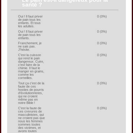
santé ?
0 (0%)
Oui ! Il faut priver
de pain tous les
enfants. Et tous
les adultes.
0 (0%)
Oui ! Il faut priver
de pain tous les
enfants.
0 (0%)
Franchement, je
ne sais pas.
J'hésite.
0 (0%)
C'est la cuisson
qui rend le pain
dangereux. Cuire,
c'est faire de la
chimie. Il faut le
manger en grains,
comme les
corneilles.
0 (0%)
Tout ça c'est de la
faute de ces
hosties de pourris
d'évolutionnistes,
qui ne croient
même pas en
notre Bible !
0 (0%)
C'est la faute de
ces crevures de
masculinistes, qui
ne croient pas que
nous les femmes
sommes toutes
des victimes, et
avons toutes