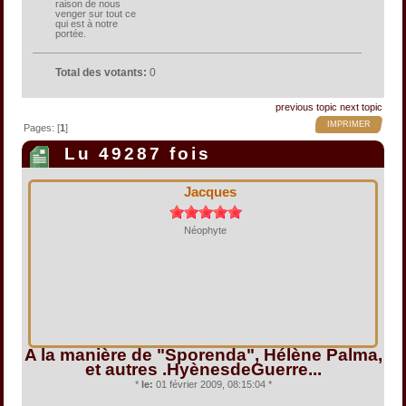
raison de nous
venger sur tout ce
qui est à notre
portée.
Total des votants:
0
previous topic
next topic
IMPRIMER
Pages: [
1
]
Lu 49287 fois
Jacques
Néophyte
A la manière de "Sporenda", Hélène Palma,
et autres .HyènesdeGuerre...
*
le:
01 février 2009, 08:15:04 *