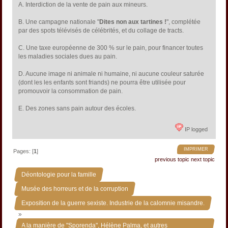
A. Interdiction de la vente de pain aux mineurs.
B. Une campagne nationale "
Dites non aux tartines !
", complétée
par des spots télévisés de célébrités, et du collage de tracts.
C. Une taxe européenne de 300 % sur le pain, pour financer toutes
les maladies sociales dues au pain.
D. Aucune image ni animale ni humaine, ni aucune couleur saturée
(dont les les enfants sont friands) ne pourra être utilisée pour
promouvoir la consommation de pain.
E. Des zones sans pain autour des écoles.
IP logged
IMPRIMER
Pages: [
1
]
previous topic
next topic
»
Déontologie pour la famille
»
Musée des horreurs et de la corruption
Exposition de la guerre sexiste. Industrie de la calomnie misandre.
»
A la manière de "Sporenda", Hélène Palma, et autres