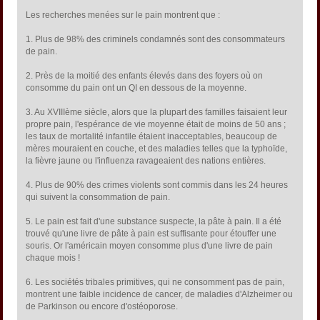
Les recherches menées sur le pain montrent que :
1. Plus de 98% des criminels condamnés sont des consommateurs
de pain.
2. Près de la moitié des enfants élevés dans des foyers où on
consomme du pain ont un QI en dessous de la moyenne.
3. Au XVIIIème siècle, alors que la plupart des familles faisaient leur
propre pain, l'espérance de vie moyenne était de moins de 50 ans ;
les taux de mortalité infantile étaient inacceptables, beaucoup de
mères mouraient en couche, et des maladies telles que la typhoïde,
la fièvre jaune ou l'influenza ravageaient des nations entières.
4. Plus de 90% des crimes violents sont commis dans les 24 heures
qui suivent la consommation de pain.
5. Le pain est fait d'une substance suspecte, la pâte à pain. Il a été
trouvé qu'une livre de pâte à pain est suffisante pour étouffer une
souris. Or l'américain moyen consomme plus d'une livre de pain
chaque mois !
6. Les sociétés tribales primitives, qui ne consomment pas de pain,
montrent une faible incidence de cancer, de maladies d'Alzheimer ou
de Parkinson ou encore d'ostéoporose.