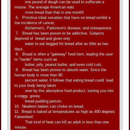
one pound of dough can be used to suffocate a
mouse. The average American eats
more bread than that in one month!
6. Primitive tribal societies that have no bread exhibit a
low incidence of cancer,
Alzheimer's, Parkinson's disease, and osteoporosis.
7. Bread has been proven to be addictive. Subjects
deprived of bread and given only
water to eat begged for bread after as little as two
days.
8. Bread is often a "gateway" food item, leading the user
to "harder" items such as
butter, jelly, peanut butter, and even cold cuts.
9. Bread has been proven to absorb water. Since the
human body is more than 90
percent water, it follows that eating bread could lead
to your body being taken
over by this absorptive food product, turning you into
a soggy, gooey
bread pudding person.
10. Newborn babies can choke on bread.
11. Bread is baked at temperatures as high as 400 degrees
Fahrenheit!
That kind of heat can kill an adult in less than one
minute.