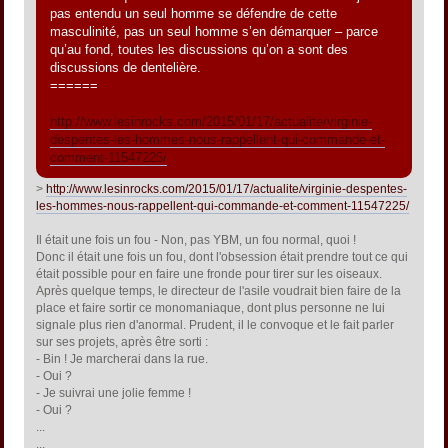
pas entendu un seul homme se défendre de cette
masculinité, pas un seul homme s’en démarquer – parce
qu’au fond, toutes les discussions qu’on a sont des
discussions de dentelière.
======
http://www.lesinrocks.com/2015/01/17/actualite/virginie-
despentes-les-hommes-nous-rappellent-qui-commande-et-
comment-11547225/
>
http://www.lesinrocks.com/2015/01/17/actualite/virginie-despentes-
les-hommes-nous-rappellent-qui-commande-et-comment-11547225/
Il était une fois un fou - Non, pas YBM, un fou normal, quoi !
Donc il était une fois un fou, dont l'obsession était prendre tout ce qui
était possible pour en faire une fronde pour tirer sur les oiseaux.
Après quelque temps, le directeur de l'asile voudrait bien faire de la
place et faire sortir ce monomaniaque, dont plus personne ne lui
signale plus rien d'anormal. Prudent, il le convoque et le fait parler
sur ses projets, après être sorti :
- Bin ! Je marcherai dans la rue.
- Oui ?
- Je suivrai une jolie femme !
- Oui ?
...
...