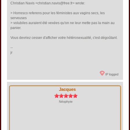
Christian Navis <christian.navis@free.fr> wrote:
> Horresco referens pour les féministes aux vagins secs, les
serveuses
> volubiles auraient été vexées qu'on ne leur mette pas la main au
panier.
Vous devriez cesser d'afficher votre hétérosexualité, c'est dégoûtant.
--
jr
IP logged
Jacques
Néophyte