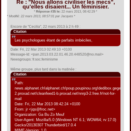
Re : "Nous allons civiliser les mecs",
qu'elles disaient... Un féminisier.
*
Réponse #35 le:
22 mars 2013, 08:42:29 *
*
Modifié: 22 mars 2013, 08:57:01 par Jacques
*
Encore de "Cecilia", 22 mars 2013 à 2 h 49 :
Citation
Les psychologues étant de parfaits imbéciles,
Date: Fri, 22 Mar 2013 02:49:10 +0100
Message-Id: <pan.2013.03.22.01.46.20.448520@no.mail>
Newsgroups: fr.soc.feminisme
Même groupe, plus tard dans la matinée :
Citation
Path:
news.alphanet.ch!alphanet.ch!poup.poupinou.org!dedibox.gegeweb.o
2.proxad.net!cleanfeed1-b.proxad.net!nnrp3-2.free.fr!not-for-
mail
Date: Fri, 22 Mar 2013 08:42:24 +0100
From: jr <jqs@froc.net>
Organization: Ga Bu Zo Meuf
User-Agent: Mozilla/5.0 (Windows NT 6.1; WOW64; rv:17.0)
Gecko/20130307 Thunderbird/17.0.4
MIME-Version: 1.0