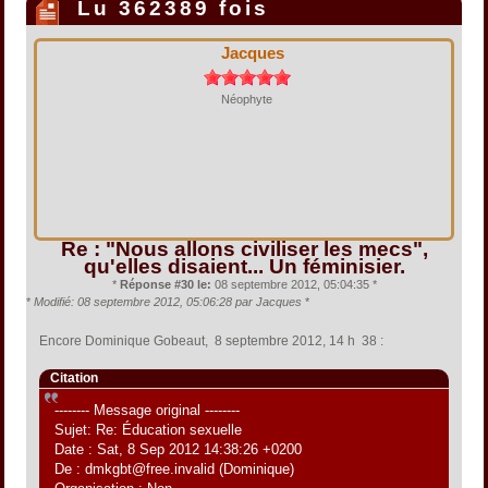
Lu 362389 fois
Jacques
Néophyte
Re : "Nous allons civiliser les mecs",
qu'elles disaient... Un féminisier.
*
Réponse #30 le:
08 septembre 2012, 05:04:35 *
*
Modifié: 08 septembre 2012, 05:06:28 par Jacques
*
Encore Dominique Gobeaut, 8 septembre 2012, 14 h 38 :
Citation
-------- Message original --------
Sujet: Re: Éducation sexuelle
Date : Sat, 8 Sep 2012 14:38:26 +0200
De : dmkgbt@free.invalid (Dominique)