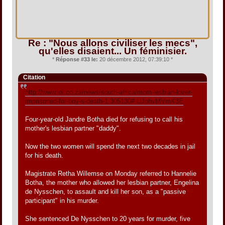
Re : "Nous allons civiliser les mecs",
qu'elles disaient... Un féminisier.
*
Réponse #33 le:
20 décembre 2012, 07:39:10 *
Citation
http://www.iol.co.za/news/south-africa/mom-lesbian-lover-
imprisoned-for-boy-s-death-1.305130#.UJphvMVmK3E
Four-year-old Jandre Botha died for refusing to call his
mother's lesbian partner "daddy".
Now the two women will spend the next two decades in jail
for his death.
Magistrate Retha Willemse on Monday referred to Hannelie
Botha, the mother who allowed her lesbian partner, Engelina
de Nysschen, to assault and kill her son, as a "passive
participant" in his murder.
She sentenced De Nysschen to 20 years for murder, five