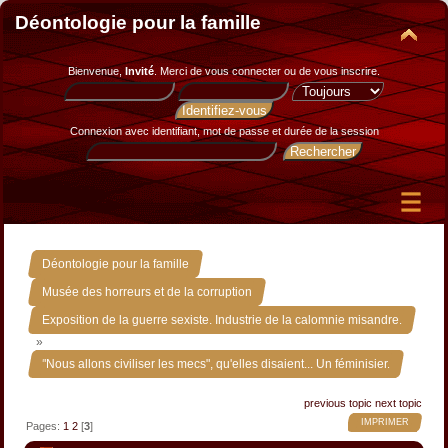
Déontologie pour la famille
Bienvenue,
Invité
. Merci de
vous connecter
ou de
vous inscrire
.
Connexion avec identifiant, mot de passe et durée de la session
»
Déontologie pour la famille
»
Musée des horreurs et de la corruption
Exposition de la guerre sexiste. Industrie de la calomnie misandre.
»
"Nous allons civiliser les mecs", qu'elles disaient... Un féminisier.
previous topic
next topic
IMPRIMER
Pages:
1
2
[
3
]