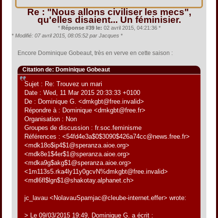
Re : "Nous allons civiliser les mecs",
qu'elles disaient... Un féminisier.
*
Réponse #39 le:
02 avril 2015, 04:21:36 *
*
Modifié: 07 avril 2015, 08:05:52 par Jacques
*
Encore Dominique Gobeaut, très en verve en cette saison :
Citation de: Dominique Gobeaut
Sujet : Re: Trouvez un mari
Date : Wed, 11 Mar 2015 20:33:33 +0100
De : Dominique G. <dmkgbt@free.invalid>
Répondre à : Dominique <dmkgbt@free.fr>
Organisation : Non
Groupes de discussion : fr.soc.feminisme
Références : <54fd4e3a$0$3090$426a74cc@news.free.fr>
<mdk18o$ip4$1@speranza.aioe.org>
<mdk8e1$4er$1@speranza.aioe.org>
<mdka9g$akg$1@speranza.aioe.org>
<1m113s5.rka4ly11y0gcvN%dmkgbt@free.invalid>
<mdl6fl$lgn$1@shakotay.alphanet.ch>
jc_lavau <NolavauSpamjac@cleube-internet.effer> wrote:
> Le 09/03/2015 19:49, Dominique G. a écrit :