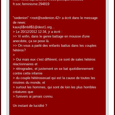
fr.soc.feminisme:294819
"sedenion" <root@sedenion.42> a écrit dans le message
de news:
kauvj6$mb8$1@dest1.org...
> Le 20/12/2012 12:34, jr a écrit :
>> Vi enfin, dans le genre battage en mousse d'une
anecdote, ça se pose là.
>> On vous a parlé des enfants battus dans les couples
hétéros?
>
> Oui mais eux c'est différent, ce sont de sales hétéros
réactionnaires et
> rétrogrades, et justement on se bat quotidiennement
contre cette infamie
> du couple hétérosexuel qui est la cause de toutes les
misères du monde, et
> surtout les hommes, qui sont de loin les plus horribles
créatures que
> l'univers ai jamais connu.
Un instant de lucidité ?