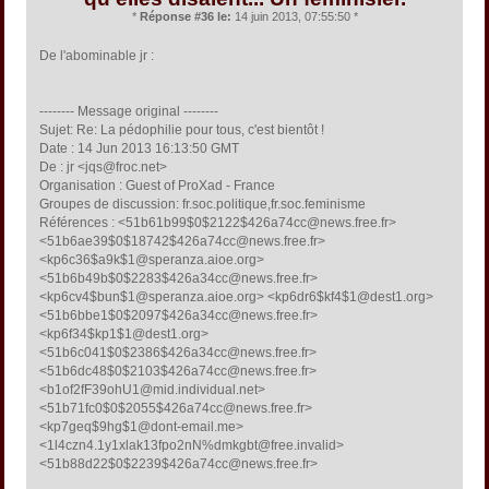
*
Réponse #36 le:
14 juin 2013, 07:55:50 *
De l'abominable jr :
-------- Message original --------
Sujet: Re: La pédophilie pour tous, c'est bientôt !
Date : 14 Jun 2013 16:13:50 GMT
De : jr <jqs@froc.net>
Organisation : Guest of ProXad - France
Groupes de discussion: fr.soc.politique,fr.soc.feminisme
Références : <51b61b99$0$2122$426a74cc@news.free.fr>
<51b6ae39$0$18742$426a74cc@news.free.fr>
<kp6c36$a9k$1@speranza.aioe.org>
<51b6b49b$0$2283$426a34cc@news.free.fr>
<kp6cv4$bun$1@speranza.aioe.org> <kp6dr6$kf4$1@dest1.org>
<51b6bbe1$0$2097$426a34cc@news.free.fr>
<kp6f34$kp1$1@dest1.org>
<51b6c041$0$2386$426a34cc@news.free.fr>
<51b6dc48$0$2103$426a74cc@news.free.fr>
<b1of2fF39ohU1@mid.individual.net>
<51b71fc0$0$2055$426a74cc@news.free.fr>
<kp7geq$9hg$1@dont-email.me>
<1l4czn4.1y1xlak13fpo2nN%dmkgbt@free.invalid>
<51b88d22$0$2239$426a74cc@news.free.fr>