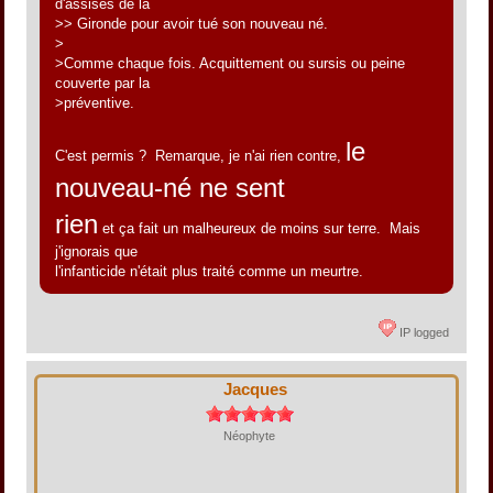
d'assises de la
>> Gironde pour avoir tué son nouveau né.
>
>Comme chaque fois. Acquittement ou sursis ou peine
couverte par la
>préventive.
le
C'est permis ? Remarque, je n'ai rien contre,
nouveau-né ne sent
rien
et ça fait un malheureux de moins sur terre. Mais
j'ignorais que
l'infanticide n'était plus traité comme un meurtre.
IP logged
Jacques
Néophyte