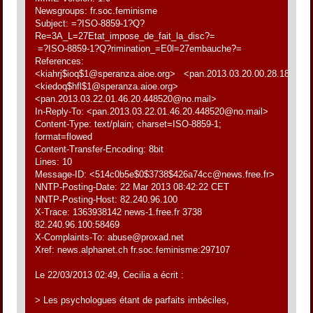
Newsgroups: fr.soc.feminisme
Subject: =?ISO-8859-1?Q?
Re=3A_L=27Etat_impose_de_fait_la_disc?=
=?ISO-8859-1?Q?rimination_=E0l=27embauche?=
References:
<kiahrj$ioq$1@speranza.aioe.org> <pan.2013.03.20.00.28.18.874
<kiedoq$hfl$1@speranza.aioe.org>
<pan.2013.03.22.01.46.20.448520@no.mail>
In-Reply-To: <pan.2013.03.22.01.46.20.448520@no.mail>
Content-Type: text/plain; charset=ISO-8859-1;
format=flowed
Content-Transfer-Encoding: 8bit
Lines: 10
Message-ID: <514c0b5e$0$3738$426a74cc@news.free.fr>
NNTP-Posting-Date: 22 Mar 2013 08:42:22 CET
NNTP-Posting-Host: 82.240.96.100
X-Trace: 1363938142 news-1.free.fr 3738
82.240.96.100:58469
X-Complaints-To: abuse@proxad.net
Xref: news.alphanet.ch fr.soc.feminisme:297107
Le 22/03/2013 02:49, Cecilia a écrit :
> Les psychologues étant de parfaits imbéciles,