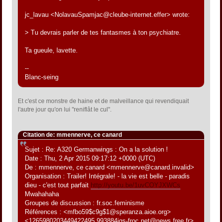
jc_lavau <NolavauSpamjac@cleube-internet.effer> wrote:
> Tu devrais parler de tes fantasmes à ton psychiatre.
Ta gueule, lavette.
--
Blanc-seing
Et c'est ce monstre de haine et de malveillance qui revendiquait
l'autre jour qu'on lui "reniflât le cul".
Citation de: mmennerve, ce canard
Sujet : Re: A320 Germanwings : On a la solution !
Date : Thu, 2 Apr 2015 09:17:12 +0000 (UTC)
De : mmennerve, ce canard <mmennerve@canard.invalid>
Organisation : Trailer! Intégrale! - la vie est belle - paradis
dieu - c'est tout parfait
http://youtu.be/1uvCOYJXWCs
Mwahahaha
Groupes de discussion : fr.soc.feminisme
Références : <mfbo59$c9g$1@speranza.aioe.org>
<1265980203449422495.993884jqs-froc.net@news.free.fr>