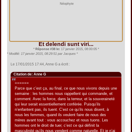
Néophyte
Et delendi sunt viri...
*
Réponse #38 le:
17 janvier 2015, 08:00:05 *
*
Modifié: 17 janvier 2015, 08:29:51 par Jacques
*
Le 17/01/2015 17:44, Anne G a écrit :
Citation de: Anne G
======
Parce que c’est ça, au final, ce que nous vivons depuis une
semaine : les hommes nous rappellent qui commande, et
comment. Avec la force, dans la terreur, et la souveraineté
qui leur serait essentiellement conférée. Puisqu’ils
n’enfantent pas, ils tuent. C’est ce qu’ils nous disent, à
nous les femmes, quand ils veulent faire de nous des
mères avant tout : vous accouchez et nous tuons. Les
hommes ont le droit de tuer, c’est ce qui définit la
masculinité qu’ils nous vendent comme naturelle. Et je n’ai