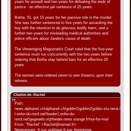
years for assault and two years for defeating the ends of
justice - an effective jail sentence of 25 years.
Botha, 31, got 15 years for her passive role in the murder.
She was further sentenced to five years for assaulting the
boy with the intention to do grievous bodily harm, and a
further two years for misleading medical authorities and
police officers about Jandre's cause of death.
The Vereeniging Magistrate's Court ruled that the five-year
sentence must run concurrently with the two years before
ordering that Botha stay behind bars for an effective 20
years.
The women were ordered never to own firearms upon their
release.
Citation de: Rachel
Path:
news.alphanet.ch!alphanet.ch!goblin1!goblin2!goblin.stu.neva.ru!feede
l.enfer-du-nord.net!feeder1.enfer-du-
nord.net!gegeweb.org!feeder.news.orange.fr!not-for-mail
From: "Rachel" <Rachel@nomail.fr>
Newsgroups: fr.soc.politique,fr.soc.feminisme