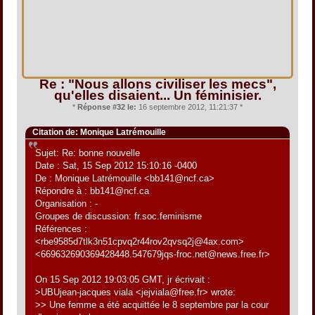
Re : "Nous allons civiliser les mecs",
qu'elles disaient... Un féminisier.
*
Réponse #32 le:
16 septembre 2012, 11:21:37 *
Citation de: Monique Latrémouille
Sujet: Re: bonne nouvelle
Date : Sat, 15 Sep 2012 15:10:16 -0400
De : Monique Latrémouille <bb141@ncf.ca>
Répondre à : bb141@ncf.ca
Organisation : -
Groupes de discussion: fr.soc.feminisme
Références :
<rbe9585d7tlk3n51cpvq2r44rov2qvsq2j@4ax.com>
<669632690369428448.547679jqs-froc.net@news.free.fr>
On 15 Sep 2012 19:03:05 GMT, jr écrivait :
>UBUjean-jacques viala <jejviala@free.fr> wrote:
>> Une femme a été acquittée le 8 septembre par la cour