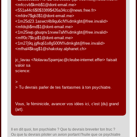
<mfccvb$kmb$1@dont-email.me>
<551a44c6$0$3389$426a34cc@news.free.fr>
<mfdnr7$gb3$1@dont-email.me>
<1m25d23.1aswct4b9qu6cN%dmkgbt@free.invalid>
<mfdsjb$md$1@dont-email.me>
<1m25iwp.gbuqnv1rxww7aN%dmkgbt@free.invalid>
<mff0c7$lcp$1@dont-email.me>
<1m27j9q.jgfkq61o8g500N%dmkgbt@free.invalid>
<mfhal4$kug$1@shakotay.alphanet.ch>
jc_lavau <NolavauSpamjac@cleube-internet.effer> faisait
valoir sa
science:
>
> Tu devrais parler de tes fantasmes à ton psychiatre.
Vous, le féminicide, avancer vos idées ici, c'est (du) grand
(art).
Il en dit quoi, ton psychiatre ? Que tu devrais breveter ton truc ?
Ou que tu devrais piloter un avion portant l'huile que ce psychiatre