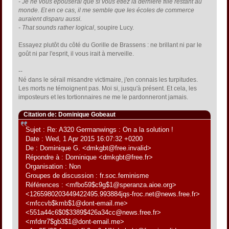
- Je ne vous épouserai que si vous étiez la dernière fille restant au
monde. Et en ce cas, il me semble que les écoles de commerce
auraient disparu aussi.
- That sounds rather logical
, soupire Lucy.
Essayez plutôt du côté du Gorille de Brassens : ne brillant ni par le
goût ni par l'esprit, il vous irait à merveille.
--
Né dans le sérail misandre victimaire, j'en connais les turpitudes.
Les morts ne témoignent pas. Moi si, jusqu'à présent. Et cela, les
imposteurs et les tortionnaires ne me le pardonneront jamais.
Citation de: Dominique Gobeaut
Sujet : Re: A320 Germanwings : On a la solution !
Date : Wed, 1 Apr 2015 16:07:32 +0200
De : Dominique G. <dmkgbt@free.invalid>
Répondre à : Dominique <dmkgbt@free.fr>
Organisation : Non
Groupes de discussion : fr.soc.feminisme
Références : <mfbo59$c9g$1@speranza.aioe.org>
<1265980203449422495.993884jqs-froc.net@news.free.fr>
<mfccvb$kmb$1@dont-email.me>
<551a44c6$0$3389$426a34cc@news.free.fr>
<mfdnr7$gb3$1@dont-email.me>