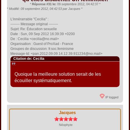
*
Réponse #31 le:
09 septembre 2012, 04:42:37 *
*
Modifié: 09 septembre 2012, 04:42:53 par Jacques
*
L'innérarrable "Cecilia" :
-------- Message original --------
Sujet: Re: Éducation sexuelle
Date : Sun, 09 Sep 2012 16:39:39 +0200
De : Cecilia <cecilia@no.mail>
Organisation : Guest of ProXad - France
Groupes de discussion: fr.soc.feminisme
Message-Id: <pan.2012.09.09.14.12.39.911234@no.mail>
Citation de: Cecilia
Quoique la meilleure solution serait de les
écouiller systématiquement.
IP logged
Jacques
Néophyte