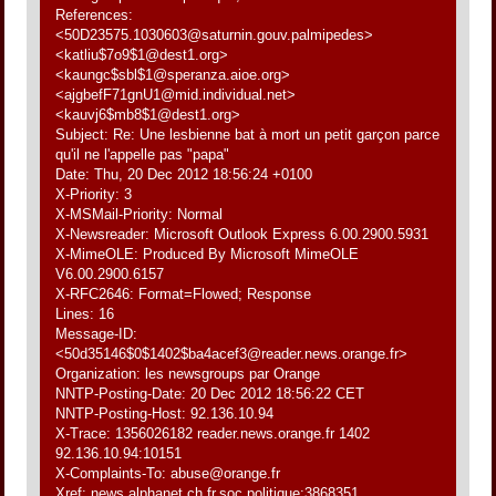
References:
<50D23575.1030603@saturnin.gouv.palmipedes>
<katliu$7o9$1@dest1.org>
<kaungc$sbl$1@speranza.aioe.org>
<ajgbefF71gnU1@mid.individual.net>
<kauvj6$mb8$1@dest1.org>
Subject: Re: Une lesbienne bat à mort un petit garçon parce
qu'il ne l'appelle pas "papa"
Date: Thu, 20 Dec 2012 18:56:24 +0100
X-Priority: 3
X-MSMail-Priority: Normal
X-Newsreader: Microsoft Outlook Express 6.00.2900.5931
X-MimeOLE: Produced By Microsoft MimeOLE
V6.00.2900.6157
X-RFC2646: Format=Flowed; Response
Lines: 16
Message-ID:
<50d35146$0$1402$ba4acef3@reader.news.orange.fr>
Organization: les newsgroups par Orange
NNTP-Posting-Date: 20 Dec 2012 18:56:22 CET
NNTP-Posting-Host: 92.136.10.94
X-Trace: 1356026182 reader.news.orange.fr 1402
92.136.10.94:10151
X-Complaints-To: abuse@orange.fr
Xref: news.alphanet.ch fr.soc.politique:3868351