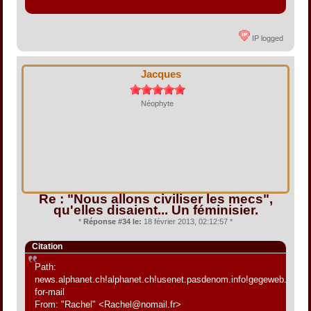
IP logged
Jacques
Néophyte
Re : "Nous allons civiliser les mecs",
qu'elles disaient... Un féminisier.
*
Réponse #34 le:
18 février 2013, 02:12:57 *
Citation
Path:
news.alphanet.ch!alphanet.ch!usenet.pasdenom.info!gegeweb.org!fdn.
for-mail
From: "Rachel" <Rachel@nomail.fr>