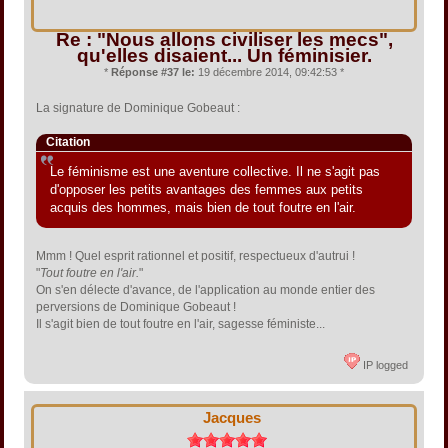
Re : "Nous allons civiliser les mecs",
qu'elles disaient... Un féminisier.
*
Réponse #37 le:
19 décembre 2014, 09:42:53 *
La signature de Dominique Gobeaut :
Citation
Le féminisme est une aventure collective. Il ne s'agit pas
d'opposer les petits avantages des femmes aux petits
acquis des hommes, mais bien de tout foutre en l'air.
Mmm ! Quel esprit rationnel et positif, respectueux d'autrui !
"
Tout foutre en l'air.
"
On s'en délecte d'avance, de l'application au monde entier des
perversions de Dominique Gobeaut !
Il s'agit bien de tout foutre en l'air, sagesse féministe...
IP logged
Jacques