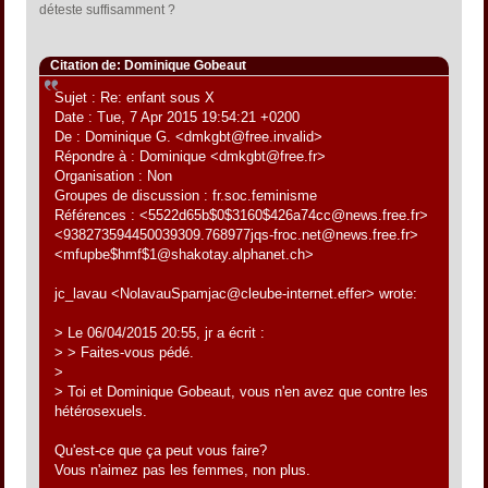
déteste suffisamment ?
Citation de: Dominique Gobeaut
Sujet : Re: enfant sous X
Date : Tue, 7 Apr 2015 19:54:21 +0200
De : Dominique G. <dmkgbt@free.invalid>
Répondre à : Dominique <dmkgbt@free.fr>
Organisation : Non
Groupes de discussion : fr.soc.feminisme
Références : <5522d65b$0$3160$426a74cc@news.free.fr>
<938273594450039309.768977jqs-froc.net@news.free.fr>
<mfupbe$hmf$1@shakotay.alphanet.ch>
jc_lavau <NolavauSpamjac@cleube-internet.effer> wrote:
> Le 06/04/2015 20:55, jr a écrit :
> > Faites-vous pédé.
>
> Toi et Dominique Gobeaut, vous n'en avez que contre les
hétérosexuels.
Qu'est-ce que ça peut vous faire?
Vous n'aimez pas les femmes, non plus.