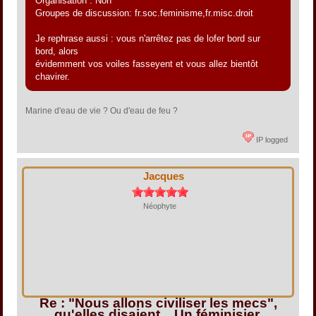
Organisation : Non
Groupes de discussion: fr.soc.feminisme,fr.misc.droit
Je rephrase aussi : vous n'arrêtez pas de lofer bord sur
bord, alors
évidemment vos voiles fasseyent et vous allez bientôt
chavirer.
Marine d'eau de vie ? Ou d'eau de feu ?
IP logged
Jacques
Néophyte
Re : "Nous allons civiliser les mecs",
qu'elles disaient... Un féminisier.