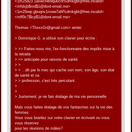
<1m25d23.1aswct4b9qu6cN%dmkgbt@free.invalid>
<mfdsjb$md$1@dont-email.me>
<1m25iwp.gbuqnv1rxww7aN%dmkgbt@free.invalid>
<mff0c7$lcp$1@dont-email.me>
Thomas <ThxxxGr@gmail.com> wrote:
> Dominique G. a utilisé son clavier pour écrire :
> >> Faites-nous rire, l'ex-fonctionnaire des impôts mise à
la retraite
> >> anticipée pour raisons de santé.
> >
> > ...dit par le mec qui cache son nom, son âge, son état
de santé et sa
> > profession, c'est très percutant.
>
>
> Justement, je ne fais étalage de ma vie personnelle
Mais vous faites étalage de vos fantasmes sur la vie des
femmes.
Vous vous branlez sur votre clavier en écrivant ou vous
vous réservez
pour les réunions de mâles?