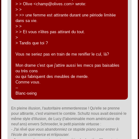
> > Olive <champ@olives.com> wrote:
> >
> >> une femme est attirante durant une période limitée
dans sa vie.
> >
> > Et vous n'êtes pas attirant du tout.
>
> Tandis que toi ?
Vous ne seriez pas en train de me renifler le cul, là?
Mon drame c'est que j'attire aussi les mecs pas baisables
ou très cons
ou qui fabriquent des meubles de merde.
Comme vous.
--
Blanc-seing
En pleine illusion, l'autoritaire emmerderesse ! Qu'elle se prenne
pour attirante, c'est vraiment le comble. Schultz nous avait dessiné le
même style d'illusion, de Lucy (l'abominable mom américaine de
neuf ans) envers Schroeder, le petit pianiste virtuose :
- J'ai rêvé que vous abandonniez ce stupide piano pour entrer à
l'école de commerce et m'épouser.