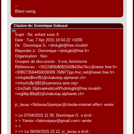
--
Blanc-seing
Citation de: Dominique Gobeaut
Sujet : Re: enfant sous X
Date : Tue, 7 Apr 2015 19:54:22 +0200
De : Dominique G. <dmkgbt@free.invalid>
Répondre à : Dominique <dmkgbt@free.fr>
Organisation : Non
Groupes de discussion : fr.soc.feminisme
Références : <5522d65b$0$3160$426a74cc@news.free.fr>
<938273594450039309.768977jqs-froc.net@news.free.fr>
<mfupbe$hmf$1@shakotay.alphanet.ch>
<mfuuhu$p3j$2@speranza.aioe.org>
<1m2ialh.16ptsaekebtzeN%dmkgbt@free.invalid>
<mg0bjv$9qi$1@shakotay.alphanet.ch>
jc_lavau <NolavauSpamjac@cleube-internet.effer> wrote:
> Le 07/04/2015 11:38, Dominique G. a écrit :
> > Yannix <faitmoipeur@gmail.com> wrote:
> >
> >> Le 06/04/2015 22:12, jc_lavau a écrit :