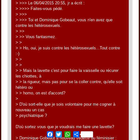
> >>> Le 06/04/2015 20:55, jr a écrit :
> >>>> Faites-vous pédé.
> >>>
> >>> Toi et Dominique Gobeaut, vous n'en avez que
contre les hétérosexuels.
> >>
> >> Vous fantasmez.
> >
> > Ho, oui, je suis contre les hétérosexuels...Tout contre
:-)
> >
> >
> > Mais la lavette c'est pour faire la vaisselle ou récurer
les chiottes, à
> > la rigueur, mais pas pour se la coller contre, qu'elle soit
hétéro ou
> > homo, on est d'accord?
>
> D'où sort-elle que je sois volontaire pour me cogner à
nouveau un cas
> psychiatrique ?
D'où sortez vous que je voudrais me faire une lavette?
Facebook
Twitter
WhatsApp
Share
> Dominique Gobeaut à nouveau vedette du féminisier :