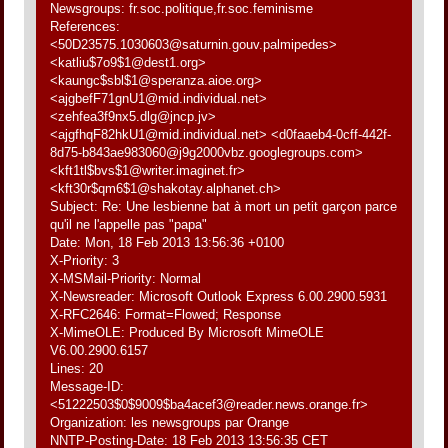
Newsgroups: fr.soc.politique,fr.soc.feminisme
References:
<50D23575.1030603@saturnin.gouv.palmipedes>
<katliu$7o9$1@dest1.org>
<kaungc$sbl$1@speranza.aioe.org>
<ajgbefF71gnU1@mid.individual.net>
<zehfea3f9nx5.dlg@jncp.jv>
<ajgfhqF82hkU1@mid.individual.net> <d0faaeb4-0cff-442f-
8d75-b843ae983060@j9g2000vbz.googlegroups.com>
<kft1tl$bvs$1@writer.imaginet.fr>
<kft30r$qm6$1@shakotay.alphanet.ch>
Subject: Re: Une lesbienne bat à mort un petit garçon parce
qu'il ne l'appelle pas "papa"
Date: Mon, 18 Feb 2013 13:56:36 +0100
X-Priority: 3
X-MSMail-Priority: Normal
X-Newsreader: Microsoft Outlook Express 6.00.2900.5931
X-RFC2646: Format=Flowed; Response
X-MimeOLE: Produced By Microsoft MimeOLE
V6.00.2900.6157
Lines: 20
Message-ID:
<51222503$0$9009$ba4acef3@reader.news.orange.fr>
Organization: les newsgroups par Orange
NNTP-Posting-Date: 18 Feb 2013 13:56:35 CET