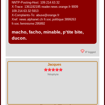
NNTP-Posting-Host: 109.214.63.32
X-Trace: 1361192195 reader.news.orange.fr 9009
109.214.63.32:5913
X-Complaints-To: abuse@orange.fr
Xref: news.alphanet.ch fr.soc.politique:3899263
fr.soc.feminisme:295892
macho, facho, minable, p'tite bite,
ducon.
IP logged
Jacques
Néophyte