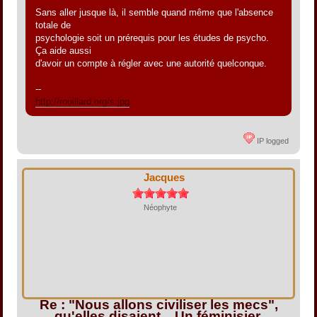
Sans aller jusque là, il semble quand même que l'absence
totale de
psychologie soit un prérequis pour les études de psycho.
Ça aide aussi
d'avoir un compte à régler avec une autorité quelconque.
--
http://rouillard.org/s.jpg
IP logged
Jacques
Néophyte
Re : "Nous allons civiliser les mecs",
qu'elles disaient... Un féminisier.