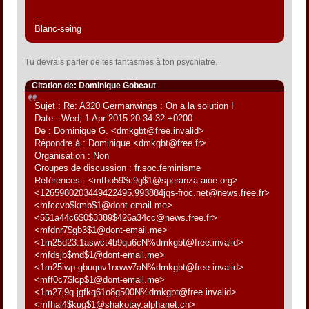
--
Blanc-seing
Tu devrais parler de tes fantasmes à ton psychiatre.
Citation de: Dominique Gobeaut
Sujet : Re: A320 Germanwings : On a la solution !
Date : Wed, 1 Apr 2015 20:34:32 +0200
De : Dominique G. <dmkgbt@free.invalid>
Répondre à : Dominique <dmkgbt@free.fr>
Organisation : Non
Groupes de discussion : fr.soc.feminisme
Références : <mfbo59$c9g$1@speranza.aioe.org>
<1265980203449422495.993884jqs-froc.net@news.free.fr>
<mfccvb$kmb$1@dont-email.me>
<551a44c6$0$3389$426a34cc@news.free.fr>
<mfdnr7$gb3$1@dont-email.me>
<1m25d23.1aswct4b9qu6cN%dmkgbt@free.invalid>
<mfdsjb$md$1@dont-email.me>
<1m25iwp.gbuqnv1rxww7aN%dmkgbt@free.invalid>
<mff0c7$lcp$1@dont-email.me>
<1m27j9q.jgfkq61o8g500N%dmkgbt@free.invalid>
<mfhal4$kug$1@shakotay.alphanet.ch>