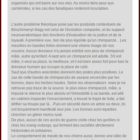
organisés qui ont barre sur nos vies. Au moins faire peur aux
carriéristes, si les cas des fanatiques resteront incurables.
L'autre problème théorique posé par les postulats contextuels de
Böszörmenyi-Nagy est celui de l'évolution comparée, et du support
neuroanatomique des fonctions d'évaluation de la justice et de la
loyauté. A première vue, rien de plus égoïste qu'un chimpanzé... Les
meurtres en bandes folles donnent une vilaine image de nos
cousins. Aucun dresseur n'a jamais exhibé non plus de chimpanzé
mâle, autre qu'enfant. A sept ans un chimpanzé est adulte. S'il est
mâle, il veut sa place, la meilleure, et il est bien assez fort pour tuer le
dresseur humain qui occupe la place de caïd.
Sauf que d'autres anecdotes donnent des pistes plus positives. Le
cas de cette bande de chimpanzés de savane encerclée par les
lionnes, dans les herbes hautes. Selon les observateurs  mais je ne
retrouve pas trace de la source  le plus vieux chimpanzé, mâle, a
imposé le silence le plus absolu et l'immobilité à sa bande, est allé
en catimini inspecter l'encerclement, a trouvé le trajet de fuite, a fait
défiler sa troupe par là... Puis en sécurité dans un arbre ou deux, ils
ont bruyamment manifesté leur joie. Les lionnes sont reparties
chercher un gibier moins rusé.
De plus, aucun de ces accès de guerre civile chez les gorilles ni
chez les orang-outangs, qui forment des sociétés strictement
hédonistes et solidaires.
Le comportement de meute de nos chiens aussi, donne une idée de