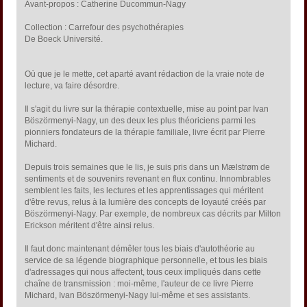
Avant-propos : Catherine Ducommun-Nagy
Collection : Carrefour des psychothérapies
De Boeck Université.
Où que je le mette, cet aparté avant rédaction de la vraie note de
lecture, va faire désordre.
Il s'agit du livre sur la thérapie contextuelle, mise au point par Ivan
Böszörmenyi-Nagy, un des deux les plus théoriciens parmi les
pionniers fondateurs de la thérapie familiale, livre écrit par Pierre
Michard.
Depuis trois semaines que le lis, je suis pris dans un Mælstrøm de
sentiments et de souvenirs revenant en flux continu. Innombrables
semblent les faits, les lectures et les apprentissages qui méritent
d'être revus, relus à la lumière des concepts de loyauté créés par
Böszörmenyi-Nagy. Par exemple, de nombreux cas décrits par Milton
Erickson méritent d'être ainsi relus.
Il faut donc maintenant démêler tous les biais d'autothéorie au
service de sa légende biographique personnelle, et tous les biais
d'adressages qui nous affectent, tous ceux impliqués dans cette
chaîne de transmission : moi-même, l'auteur de ce livre Pierre
Michard, Ivan Böszörmenyi-Nagy lui-même et ses assistants.