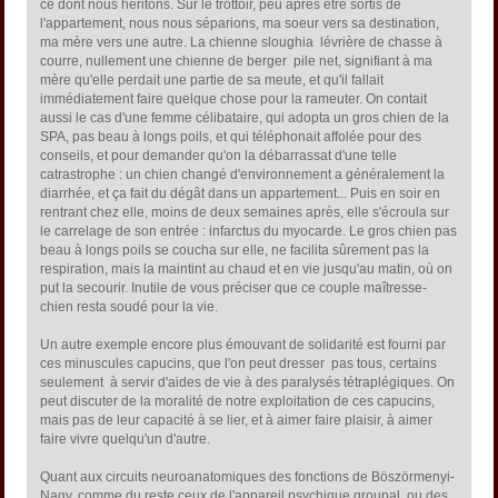
ce dont nous héritons. Sur le trottoir, peu après être sortis de
l'appartement, nous nous séparions, ma soeur vers sa destination,
ma mère vers une autre. La chienne sloughia  lévrière de chasse à
courre, nullement une chienne de berger  pile net, signifiant à ma
mère qu'elle perdait une partie de sa meute, et qu'il fallait
immédiatement faire quelque chose pour la rameuter. On contait
aussi le cas d'une femme célibataire, qui adopta un gros chien de la
SPA, pas beau à longs poils, et qui téléphonait affolée pour des
conseils, et pour demander qu'on la débarrassat d'une telle
catrastrophe : un chien changé d'environnement a généralement la
diarrhée, et ça fait du dégât dans un appartement... Puis en soir en
rentrant chez elle, moins de deux semaines après, elle s'écroula sur
le carrelage de son entrée : infarctus du myocarde. Le gros chien pas
beau à longs poils se coucha sur elle, ne facilita sûrement pas la
respiration, mais la maintint au chaud et en vie jusqu'au matin, où on
put la secourir. Inutile de vous préciser que ce couple maîtresse-
chien resta soudé pour la vie.
Un autre exemple encore plus émouvant de solidarité est fourni par
ces minuscules capucins, que l'on peut dresser  pas tous, certains
seulement  à servir d'aides de vie à des paralysés tétraplégiques. On
peut discuter de la moralité de notre exploitation de ces capucins,
mais pas de leur capacité à se lier, et à aimer faire plaisir, à aimer
faire vivre quelqu'un d'autre.
Quant aux circuits neuroanatomiques des fonctions de Böszörmenyi-
Nagy, comme du reste ceux de l'appareil psychique groupal, ou des