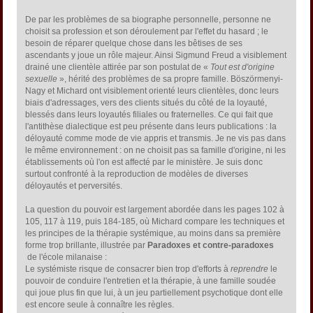
De par les problèmes de sa biographe personnelle, personne ne
choisit sa profession et son déroulement par l'effet du hasard ; le
besoin de réparer quelque chose dans les bêtises de ses
ascendants y joue un rôle majeur. Ainsi Sigmund Freud a visiblement
drainé une clientèle attirée par son postulat de «
Tout est d'origine
sexuelle
», hérité des problèmes de sa propre famille. Böszörmenyi-
Nagy et Michard ont visiblement orienté leurs clientèles, donc leurs
biais d'adressages, vers des clients situés du côté de la loyauté,
blessés dans leurs loyautés filiales ou fraternelles. Ce qui fait que
l'antithèse dialectique est peu présente dans leurs publications : la
déloyauté comme mode de vie appris et transmis. Je ne vis pas dans
le même environnement : on ne choisit pas sa famille d'origine, ni les
établissements où l'on est affecté par le ministère. Je suis donc
surtout confronté à la reproduction de modèles de diverses
déloyautés et perversités.
La question du pouvoir est largement abordée dans les pages 102 à
105, 117 à 119, puis 184-185, où Michard compare les techniques et
les principes de la thérapie systémique, au moins dans sa première
forme trop brillante, illustrée par
Paradoxes et contre-paradoxes
de l'école milanaise :
Le systémiste risque de consacrer bien trop d'efforts à
reprendre
le
pouvoir de conduire l'entretien et la thérapie, à une famille soudée
qui joue plus fin que lui, à un jeu partiellement psychotique dont elle
est encore seule à connaître les règles.