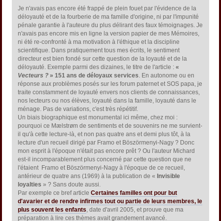
Je n'avais pas encore été frappé de plein fouet par l'évidence de la
déloyauté et de la fourberie de ma famille d'origine, ni par l'impunité
pénale garantie à l'auteure du plus délirant des faux témoignages. Je
n'avais pas encore mis en ligne la version papier de mes Mémoires,
ni été re-confronté à ma motivation à l'éthique et la discipline
scientifique. Dans pratiquement tous mes écrits, le sentiment
directeur est bien fondé sur cette question de la loyauté et de la
déloyauté. Exemple parmi des dizaines, le titre de l'article :
«
Vecteurs ?
» 151 ans de déloyaux services
. En autonome ou en
réponse aux problèmes posés sur les forum paternet et SOS papa, je
traite constamment de loyauté envers nos clients de connaissances,
nos lecteurs ou nos élèves, loyauté dans la famille, loyauté dans le
ménage. Pas de variations, c'est très répétitif.
Un biais biographique est monumental ici même, chez moi :
pourquoi ce Mælstrøm de sentiments et de souvenirs ne me survient-
il qu'à cette lecture-là, et non pas quatre ans et demi plus tôt, à la
lecture d'un recueil dirigé par Framo et Böszörmenyi-Nagy ? Donc
mon esprit à l'époque n'était pas encore prêt ? Ou l'auteur Michard
est-il incomparablement plus concerné par cette question que ne
l'étaient Framo et Böszörmenyi-Nagy à l'époque de ce recueil,
antérieur de quatre ans (1969) à la publication de «
Invisible
loyalties
» ? Sans doute aussi.
Par exemple ce bref article
Certaines familles ont pour but
d'avarier et de rendre infirmes tout ou partie de leurs membres, le
plus souvent les enfants
, date d'avril 2005, et prouve que ma
préparation à lire ces thèmes avait grandement avancé.