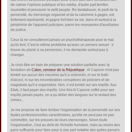
de calmer l'opinion publique et les média, d'autre part terrifier,
soumettre et pressurer le petit peuple. Re-tarataboum, le parti de la
perversité, du mensonge organisé et de la calomnie à gages, est
fortement représenté, et gagne fort bien sa vie, dans et surtout à la
périphérie de l'appareil judiciaire, parmi les monopoles d'auxiliaires
de justice.
Ceux là ne consulteront jamais un psychothérapeute pour le mal
qu'ils font. C'est le même problème qu'avec un pervers sexuel : il
trouve du plaisir à sa perversion, il ne demande surtout pas à
changer.
Je crois être en train de préparer une solution partielle avec la
fondation de
Caton, censeur de la République
: Al Capone n'est pas
tombé sur aucun des meurtres qu'il a ordonnés, ni sur le trafic
d'alcool, ni sur les innombrables corruptions de policiers et de
magistrats qu'il a organisées. Non, il est tombé sur ses impôts. Aux
Etats, il faut payer des impôts. Une fois Al Capone coffré pour ses
impôts jamais payés, on a pu délier des langues sur le restant des
crimes...
Je me propose de faire tomber l'organisation de la perversité sur ses
fautes professionnelles caractérisées, qu'elle ne peut pas ne pas
commettre, sur les preuves de leurs mensonges. Sinon toute
l'organisation, c'est au delà de l'échelle humaine, mais au moins des
pans suffisants pour faire peur à une part notable des autres pervers