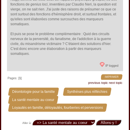
fonctions de
genius loci
, inventées par Claudio Neri, la question est
vierge, on ne sait rien. J'ai juste des raisons de présumer ce que ce
sont surtout des fonctions d'hémisphère droit, et surtout frontales, et
qu'elles sont élaborées comme surcouches des marqueurs
somatiques.
Et puis se pose le problème complémentaire : Quid des circuits
nerveux de la perversité, du fanatisme, de l'addiction à la guerre
civile, du misandrisme victimaire ? C'étaient des solutions d'hier.
C'est donc encore une élaboration à partir des marqueurs
somatiques.
IP logged
IMPRIMER
Pages: [
1
]
previous topic
next topic
»
»
Déontologie pour la famille
Synthèses plus réfléchies
»
La santé mentale au coeur
Loyautés en famille, déloyautés, fourberies et perversions
Aller à: