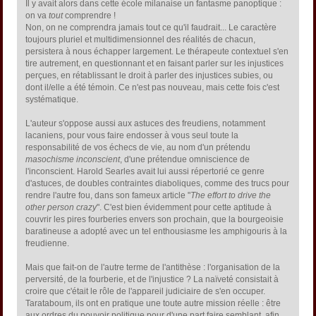
Il y avait alors dans cette école milanaise un fantasme panoptique :
on va
tout
comprendre !
Non, on ne comprendra jamais tout ce qu'il faudrait... Le caractère
toujours pluriel et multidimensionnel des réalités de chacun,
persistera à nous échapper largement. Le thérapeute contextuel s'en
tire autrement, en questionnant et en faisant parler sur les injustices
perçues, en rétablissant le droit à parler des injustices subies, ou
dont il/elle a été témoin. Ce n'est pas nouveau, mais cette fois c'est
systématique.
L'auteur s'oppose aussi aux astuces des freudiens, notamment
lacaniens, pour vous faire endosser à vous seul toute la
responsabilité de vos échecs de vie, au nom d'un prétendu
masochisme inconscient
, d'une prétendue omniscience de
l'inconscient. Harold Searles avait lui aussi répertorié ce genre
d'astuces, de doubles contraintes diaboliques, comme des trucs pour
rendre l'autre fou, dans son fameux article "
The effort to drive the
other person crazy
". C'est bien évidemment pour cette aptitude à
couvrir les pires fourberies envers son prochain, que la bourgeoisie
baratineuse a adopté avec un tel enthousiasme les amphigouris à la
freudienne.
Mais que fait-on de l'autre terme de l'antithèse : l'organisation de la
perversité, de la fourberie, et de l'injustice ? La naïveté consistait à
croire que c'était le rôle de l'appareil judiciaire de s'en occuper.
Tarataboum, ils ont en pratique une toute autre mission réelle : être
aux ordres du pouvoir politique pour d'une part faire semblant, afin