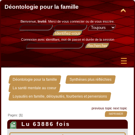
Déontologie pour la famille
Bienvenue,
Invité
. Merci de
vous connecter
ou de
vous inscrire
.
Connexion avec identifiant, mot de passe et durée de la session
»
»
Déontologie pour la famille
Synthèses plus réfléchies
»
La santé mentale au coeur
Loyautés en famille, déloyautés, fourberies et perversions
previous topic
next topic
IMPRIMER
Pages: [
1
]
Lu 63886 fois