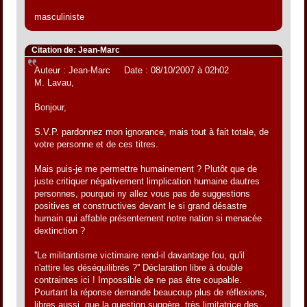
masculiniste
Citation de: Jean-Marc
Auteur : Jean-Marc Date : 08/10/2007 à 02h02
M. Lavau,
Bonjour,
S.V.P. pardonnez mon ignorance, mais tout à fait totale, de
votre personne et de ces titres.
Mais puis-je me permettre humainement ? Plutôt que de
juste critiquer négativement limplication humaine dautres
personnes, pourquoi ny allez vous pas de suggestions
positives et constructives devant le si grand désastre
humain qui affable présentement notre nation si menacée
dextinction ?
''Le militantisme victimaire rend-il davantage fou, qu'il
n'attire les déséquilibrés ?'' Déclaration libre à double
contraintes ici ! Impossible de ne pas être coupable.
Pourtant la réponse demande beaucoup plus de réflexions,
libres aussi, que la question suggère, très limitatrice des