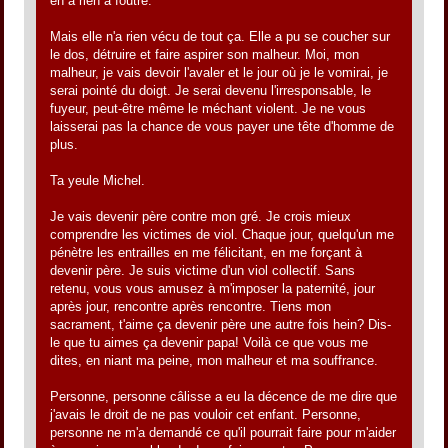
en a rien à foutre.
Mais elle n'a rien vécu de tout ça. Elle a pu se coucher sur
le dos, détruire et faire aspirer son malheur. Moi, mon
malheur, je vais devoir l'avaler et le jour où je le vomirai, je
serai pointé du doigt. Je serai devenu l'irresponsable, le
fuyeur, peut-être même le méchant violent. Je ne vous
laisserai pas la chance de vous payer une tête d'homme de
plus.
Ta yeule Michel.
Je vais devenir père contre mon gré. Je crois mieux
comprendre les victimes de viol. Chaque jour, quelqu'un me
pénètre les entrailles en me félicitant, en me forçant à
devenir père. Je suis victime d'un viol collectif. Sans
retenu, vous vous amusez à m'imposer la paternité, jour
après jour, rencontre après rencontre. Tiens mon
sacrament, t'aime ça devenir père une autre fois hein? Dis-
le que tu aimes ça devenir papa! Voilà ce que vous me
dites, en niant ma peine, mon malheur et ma souffrance.
Personne, personne câlisse a eu la décence de me dire que
j'avais le droit de ne pas vouloir cet enfant. Personne,
personne ne m'a demandé ce qu'il pourrait faire pour m'aider