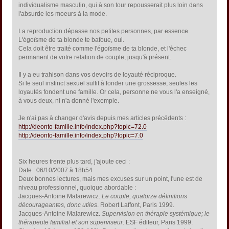
individualisme masculin, qui à son tour repousserait plus loin dans
l'absurde les moeurs à la mode.
La reproduction dépasse nos petites personnes, par essence.
L'égoïsme de ta blonde te bafoue, oui.
Cela doit être traité comme l'égoïsme de ta blonde, et l'échec
permanent de votre relation de couple, jusqu'à présent.
Il y a eu trahison dans vos devoirs de loyauté réciproque.
Si le seul instinct sexuel suffit à fonder une grossesse, seules les
loyautés fondent une famille. Or cela, personne ne vous l'a enseigné,
à vous deux, ni n'a donné l'exemple.
Je n'ai pas à changer d'avis depuis mes articles précédents :
http://deonto-famille.info/index.php?topic=72.0
http://deonto-famille.info/index.php?topic=7.0
Six heures trente plus tard, j'ajoute ceci :
Date : 06/10/2007 à 18h54
Deux bonnes lectures, mais mes excuses sur un point, l'une est de
niveau professionnel, quoique abordable :
Jacques-Antoine Malarewicz.
Le couple, quatorze définitions
décourageantes, donc utiles
. Robert Laffont, Paris 1999.
Jacques-Antoine Malarewicz.
Supervision en thérapie systémique; le
thérapeute familial et son superviseur
. ESF éditeur, Paris 1999.