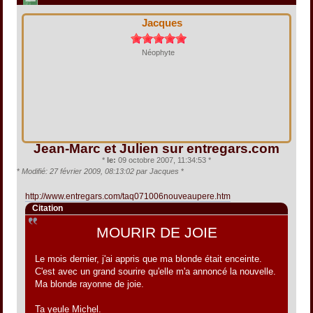
Jacques
Néophyte
Jean-Marc et Julien sur entregars.com
*
le:
09 octobre 2007, 11:34:53 *
*
Modifié: 27 février 2009, 08:13:02 par Jacques
*
http://www.entregars.com/taq071006nouveaupere.htm
Citation
MOURIR DE JOIE
Le mois dernier, j'ai appris que ma blonde était enceinte.
C'est avec un grand sourire qu'elle m'a annoncé la nouvelle.
Ma blonde rayonne de joie.
Ta yeule Michel.