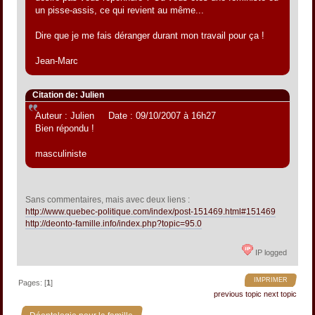
un pisse-assis, ce qui revient au même...
Dire que je me fais déranger durant mon travail pour ça !
Jean-Marc
Citation de: Julien
Auteur : Julien Date : 09/10/2007 à 16h27
Bien répondu !
masculiniste
Sans commentaires, mais avec deux liens :
http://www.quebec-politique.com/index/post-151469.html#151469
http://deonto-famille.info/index.php?topic=95.0
IP logged
IMPRIMER
Pages: [
1
]
previous topic
next topic
»