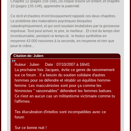
Chapitre 12 (pages 159-168),
Du risque d'avoir un enfant
, et chapitre
10 (pages 135-146),
apprendre la paternité
.
Ce récit et d'autres m'ont brusquement rappelé ces deux chapitres.
Le problème des maturations psychiques bloquées
catastrophiquement, et qui sont soudain brutalisées par la grossesse
imprévue. Tout peut arriver, le pire, le meilleur... Et c'est du temps réel
incontournable, pendant ce temps-là : le foetus synthétise en
moyenne 43 000 neurones à la seconde, en moyenne et rien que
pour le crâne...
Citation de: Julien
Auteur : Julien Date : 07/10/2007 à 16h41
La prochaine fois Jacques, évite ce genre de raisonnement
sur ce forum . Il a besoin du soutien solidaire d'autres
hommes pour se défendre et rétablir un équilibre homme-
femme. Les masculinistes sont pour ça comme les
féministes " raisonnables" défendent les femmes battues.
Ce n'est en aucun cas un militantisme victimaire comme tu
l'affirmes .
Tes élucubration d'intellos sont incompatibles avec ce
forum
Sur ce bonne nuit !