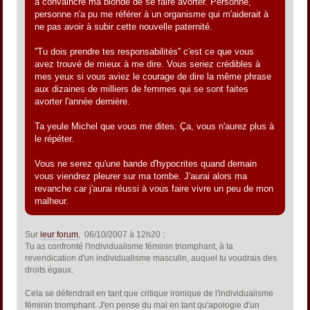
à convaincre ma blonde de se faire avorter. Personne,
personne n'a pu me référer à un organisme qui m'aiderait à
ne pas avoir à subir cette nouvelle paternité.
''Tu dois prendre tes responsabilités'' c'est ce que vous
avez trouvé de mieux à me dire. Vous seriez crédibles à
mes yeux si vous aviez le courage de dire la même phrase
aux dizaines de milliers de femmes qui se sont faites
avorter l'année dernière.
Ta yeule Michel que vous me dites. Ça, vous n'aurez plus à
le répéter.
Vous ne serez qu'une bande d'hypocrites quand demain
vous viendrez pleurer sur ma tombe. J'aurai alors ma
revanche car j'aurai réussi à vous faire vivre un peu de mon
malheur.
Sur
leur forum
, 06/10/2007 à 12h20 :
Tu as confronté l'individualisme féminin triomphant, à ta
revendication d'un individualisme masculin, auquel tu voudrais des
droits égaux.
Cela se défendrait en tant que critique ironique de l'individualisme
féminin triomphant. J'en pense du mal en tant qu'apologie d'un