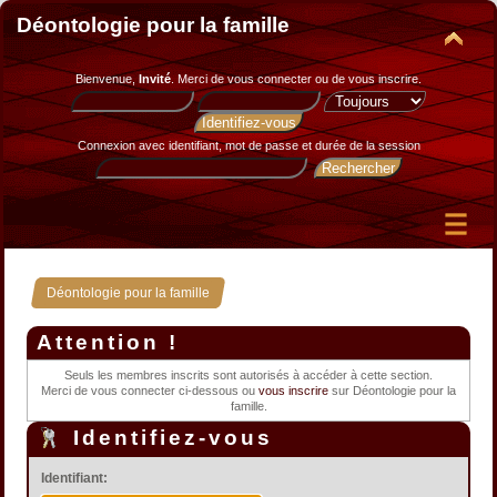
Déontologie pour la famille
Bienvenue,
Invité
. Merci de
vous connecter
ou de
vous inscrire
.
Connexion avec identifiant, mot de passe et durée de la session
Déontologie pour la famille
Attention !
Seuls les membres inscrits sont autorisés à accéder à cette section.
Merci de vous connecter ci-dessous ou
vous inscrire
sur Déontologie pour la
famille.
Identifiez-vous
Identifiant: