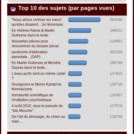
Top 10 des sujets (par pages vues)
"Nous allons civiliser les mecs",
362046
qu'elles disaient... Un féminisier.
En Hélène Palma & Martin
248421
Dufresne dans le texte :
Nouvelles pièces pour
214952
réouverture du dossier pénal :
syndrome d'aliénation
202326
parentale... (SAP)
En Martin Dufresne et Michèle
195769
Dayras dans le texte...
L'aveu qu'ils sont un même cartel
137915
?
Divulguons le Meine Kampf du
135718
féminazisme
Immaturité scientifique de
134367
l'institution psychiatrique.
4 août 2010, sous le pseudo de
127576
"tsts Mouche" :
De l'art du dressage, du chien au
119700
mari....