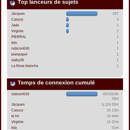
Top lanceurs de sujets
Jacques
287
Cascus
3
Jade
2
Virginie
2
PIERRAL
1
Isla
1
rubicon630
1
jeanpapol
1
nathy36
1
La Rose blanche
1
Temps de connexion cumulé
rubicon630
49710j 6h
28m
Jacques
1j 11h 35m
Cascus
2h 13m
le hir
1h 44m
Virginie
1h 37m
Isla
51m