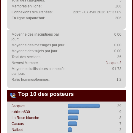
Total des catégories:
5
Membres en ligne:
168
Connexions simultanées:
2265 - 07 avril 2026, 05:37:09
En ligne aujourd'hui:
206
Moyenne des inscriptions par
0.00
jour:
Moyenne des messages par jour:
0.00
Moyenne des sujets par jour:
0.00
Total des sections:
35
Newest Member:
Jacques2
Moyenne d'utilisateurs connectés
91.73
par jour:
Ratio hommes/femmes:
1:2
Top 10 des posteurs
Jacques
29
rubicon630
9
La Rose blanche
8
Cascus
7
Naibed
2