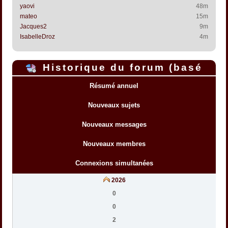
yaovi
48m
mateo
15m
Jacques2
9m
IsabelleDroz
4m
Historique du forum (basé
sur l'heure interne du forum)
Résumé annuel
Nouveaux sujets
Nouveaux messages
Nouveaux membres
Connexions simultanées
2026
0
0
2