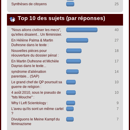
Synthèses de citoyens
25
Top 10 des sujets (par réponses)
"Nous allons civiliser les mecs",
40
qu'elles disaient... Un féminisier.
En Hélène Palma & Martin
27
Dufresne dans le texte :
Nouvelles pièces pour
18
réouverture du dossier pénal :
En Martin Dufresne et Michèle
17
Dayras dans le texte...
syndrome d'aliénation
14
parentale... (SAP)
Le grand chef de QP poursuit sa
10
guerre de religion :
4 août 2010, sous le pseudo de
10
"tsts Mouche" :
Why I Left Scientology :
9
L'aveu qu'ils sont un même cartel
7
?
Divulguons le Meine Kampf du
7
féminazisme