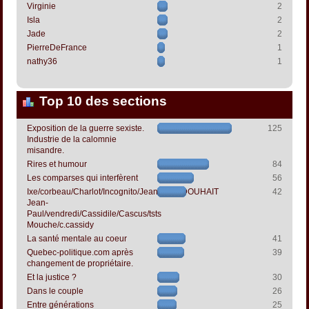
Virginie
2
Isla
2
Jade
2
PierreDeFrance
1
nathy36
1
Top 10 des sections
Exposition de la guerre sexiste.
125
Industrie de la calomnie
misandre.
Rires et humour
84
Les comparses qui interfèrent
56
Ixe/corbeau/Charlot/Incognito/Jeanpapol/DOUHAIT
42
Jean-
Paul/vendredi/Cassidile/Cascus/tsts
Mouche/c.cassidy
La santé mentale au coeur
41
Quebec-politique.com après
39
changement de propriétaire.
Et la justice ?
30
Dans le couple
26
Entre générations
25