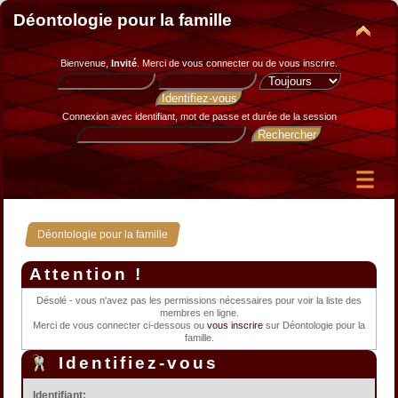
Déontologie pour la famille
Bienvenue,
Invité
. Merci de
vous connecter
ou de
vous inscrire
.
Connexion avec identifiant, mot de passe et durée de la session
Déontologie pour la famille
Attention !
Désolé - vous n'avez pas les permissions nécessaires pour voir la liste des
membres en ligne.
Merci de vous connecter ci-dessous ou
vous inscrire
sur Déontologie pour la
famille.
Identifiez-vous
Identifiant: