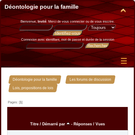
Déontologie pour la famille
Bienvenue,
Invité
. Merci de
vous connecter
ou de
vous inscrire
.
Connexion avec identifiant, mot de passe et durée de la session
»
»
Déontologie pour la famille
Les forums de discussion
Lois, propositions de lois
Pages: [
1
]
Titre
/
Démarré par
-
Réponses
/
Vues