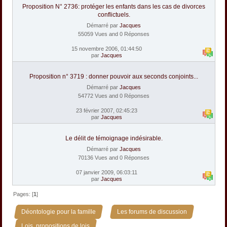
Proposition N° 2736: protéger les enfants dans les cas de divorces
conflictuels.
Démarré par
Jacques
55059 Vues and 0 Réponses
15 novembre 2006, 01:44:50
par
Jacques
Proposition n° 3719 : donner pouvoir aux seconds conjoints...
Démarré par
Jacques
54772 Vues and 0 Réponses
23 février 2007, 02:45:23
par
Jacques
Le délit de témoignage indésirable.
Démarré par
Jacques
70136 Vues and 0 Réponses
07 janvier 2009, 06:03:11
par
Jacques
Pages: [
1
]
»
»
Déontologie pour la famille
Les forums de discussion
Lois, propositions de lois