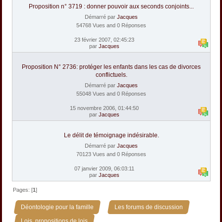
Proposition n° 3719 : donner pouvoir aux seconds conjoints...
Démarré par
Jacques
54768 Vues and 0 Réponses
23 février 2007, 02:45:23
par
Jacques
Proposition N° 2736: protéger les enfants dans les cas de divorces
conflictuels.
Démarré par
Jacques
55048 Vues and 0 Réponses
15 novembre 2006, 01:44:50
par
Jacques
Le délit de témoignage indésirable.
Démarré par
Jacques
70123 Vues and 0 Réponses
07 janvier 2009, 06:03:11
par
Jacques
Pages: [
1
]
»
»
Déontologie pour la famille
Les forums de discussion
Lois, propositions de lois