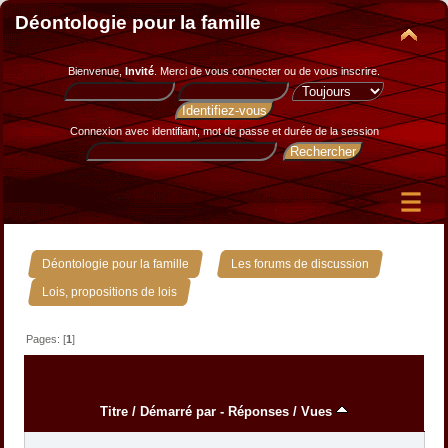
Déontologie pour la famille
Bienvenue,
Invité
. Merci de
vous connecter
ou de
vous inscrire
.
Connexion avec identifiant, mot de passe et durée de la session
»
»
Déontologie pour la famille
Les forums de discussion
Lois, propositions de lois
Pages: [
1
]
Titre
/
Démarré par
-
Réponses
/
Vues