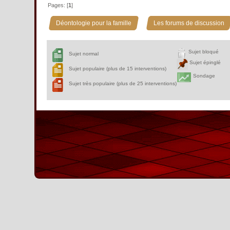
Pages: [
1
]
»
Déontologie pour la famille
Les forums de discussion
Sujet bloqué
Sujet normal
Sujet épinglé
Sujet populaire (plus de 15 interventions)
Sondage
Sujet très populaire (plus de 25 interventions)