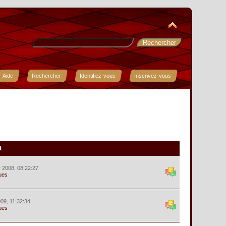
Aide
Rechercher
Identifiez-vous
Inscrivez-vous
t
r 2008, 08:22:27
ues
09, 11:32:34
ues