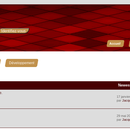
Accueil
»
Développement
Newes
e.
17 janvie
par
Jacq
29 mai 20
par
Jacq