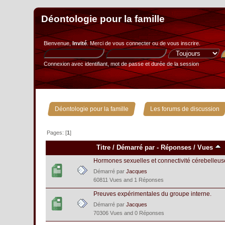
Déontologie pour la famille
Bienvenue,
Invité
. Merci de
vous connecter
ou de
vous inscrire
.
Connexion avec identifiant, mot de passe et durée de la session
»
Déontologie pour la famille
Les forums de discussion
Pages: [
1
]
Titre
/
Démarré par
-
Réponses
/
Vues
Hormones sexuelles et connectivité cérebelleus
Démarré par
Jacques
60811 Vues and 1 Réponses
Preuves expérimentales du groupe interne.
Démarré par
Jacques
70306 Vues and 0 Réponses