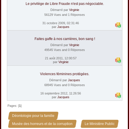
Le privilège de Libre Fraude n'est pas négociable.
Démarré par
Virginie
56129 Vues and 1 Réponses
31 octobre 2009, 02:31:46
par
Jacques
Faites gaffe à nos carrières, bon sang !
Démarré par
Virginie
49545 Vues and 0 Réponses
21 août 2011, 12:00:57
par
Virginie
Violences féminines protégées.
Démarré par
Jacques
68945 Vues and 0 Réponses
16 septembre 2012, 11:26:56
par
Jacques
Pages: [
1
]
»
Déontologie pour la famille
»
Musée des horreurs et de la corruption
Le Ministère Public