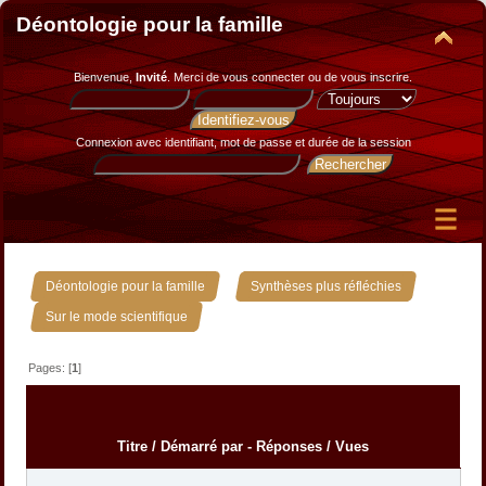
Déontologie pour la famille
Bienvenue,
Invité
. Merci de
vous connecter
ou de
vous inscrire
.
Connexion avec identifiant, mot de passe et durée de la session
»
»
Déontologie pour la famille
Synthèses plus réfléchies
Sur le mode scientifique
Pages: [
1
]
Titre
/
Démarré par
-
Réponses
/
Vues