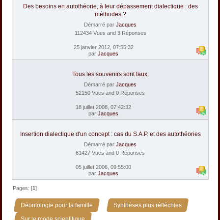
Des besoins en autothéorie, à leur dépassement dialectique : des
méthodes ?
Démarré par
Jacques
112434 Vues and 3 Réponses
25 janvier 2012, 07:55:32
par
Jacques
Tous les souvenirs sont faux.
Démarré par
Jacques
52150 Vues and 0 Réponses
18 juillet 2008, 07:42:32
par
Jacques
Insertion dialectique d'un concept : cas du S.A.P. et des autothéories
Démarré par
Jacques
61427 Vues and 0 Réponses
05 juillet 2006, 09:55:00
par
Jacques
Pages: [
1
]
»
»
Déontologie pour la famille
Synthèses plus réfléchies
Sur le mode scientifique