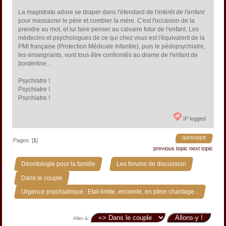
La magistrate adore se draper dans l'étendard de l'
intérêt de l'enfant
pour massacrer le père et combler la mère. C'est l'occasion de la
prendre au mot, et lui faire penser au calvaire futur de l'enfant. Les
médecins et psychologues de ce qui chez vous est l'équivalent de la
PMI française (Protection Médicale Infantile), puis le pédopsychiatre,
les enseignants, vont tous être confrontés au drame de l'enfant de
borderline
...
Psychiatre !
Psychiatre !
Psychiatre !
IP logged
IMPRIMER
Pages: [
1
]
previous topic
next topic
»
»
Déontologie pour la famille
Les forums de discussion
»
Dans le couple
Urgence psychiatrique : Etat-limite, enceinte, en plein chantage...
Aller à: