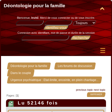
Déontologie pour la famille
Bienvenue,
Invité
. Merci de
vous connecter
ou de
vous inscrire
.
Connexion avec identifiant, mot de passe et durée de la session
»
»
Déontologie pour la famille
Les forums de discussion
»
Dans le couple
Urgence psychiatrique : Etat-limite, enceinte, en plein chantage...
previous topic
next topic
IMPRIMER
Pages: [
1
]
Lu 52146 fois