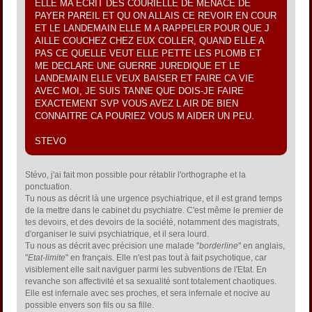
ELLE MA ECRIT DES COURIELLE DE MENACE DE
PAYER PAREIL ET QU ON ALLAIS CE REVOIR EN COUR
ET LE LANDEMAIN ELLE M A RAPPELER POUR QUE J
AILLE COUCHEZ CHEZ EUX COLLER, QUAND ELLE A
PAS CE QUELLE VEUT ELLE PETTE LES PLOMB ET
ME DECLARE UNE GUERRE JUREDIQUE ET LE
LANDEMAIN ELLE VEUX BAISER ET FAIRE CA VIE
AVEC MOI, JE SUIS TANNE QUE DOIS-JE FAIRE
EXACTEMENT SVP VOUS AVEZ L AIR DE BIEN
CONNAITRE CA POURIEZ VOUS M AIDER UN PEU.
STEVO
Stévo, j'ai fait mon possible pour rétablir l'orthographe et la
ponctuation.
Tu nous as décrit là une urgence psychiatrique, et il est grand temps
de la mettre dans le cabinet du psychiatre. C'est même le premier de
tes devoirs, et des devoirs de la société, notamment des magistrats,
d'organiser le suivi psychiatrique, et il sera lourd.
Tu nous as décrit avec précision une malade "
borderline
" en anglais,
"
Etat-limite
" en français. Elle n'est pas tout à fait psychotique, car
visiblement elle sait naviguer parmi les subventions de l'Etat. En
revanche son affectivité et sa sexualité sont totalement chaotiques.
Elle est infernale avec ses proches, et sera infernale et nocive au
possible envers son fils ou sa fille.