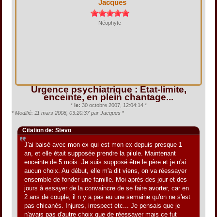
Jacques
Néophyte
Urgence psychiatrique : Etat-limite,
enceinte, en plein chantage...
*
le:
30 octobre 2007, 12:04:14 *
*
Modifié: 11 mars 2008, 03:20:37 par Jacques
*
Citation de: Stevo
J'ai baisé avec mon ex qui est mon ex depuis presque 1
an, et elle était supposée prendre la pilule. Maintenant
enceinte de 5 mois. Je suis supposé être le père et je n'ai
aucun choix. Au début, elle m'a dit viens, on va réessayer
ensemble de fonder une famille. Moi après des jour et des
jours à essayer de la convaincre de se faire avorter, car en
2 ans de couple, il n y a pas eu une semaine qu'on ne s'est
pas chicanés. Injures, irrespect etc... Je pensais que je
n'avais pas d'autre choix que de réessayer mais ce fut