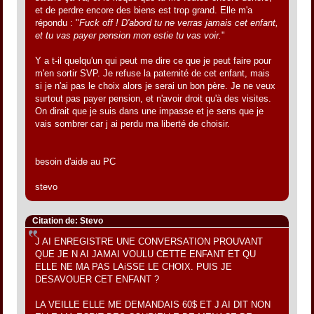
et de perdre encore des biens est trop grand. Elle m'a
répondu : "
Fuck off ! D'abord tu ne verras jamais cet enfant,
et tu vas payer pension mon estie tu vas voir.
"
Y a t-il quelqu'un qui peut me dire ce que je peut faire pour
m'en sortir SVP. Je refuse la paternité de cet enfant, mais
si je n'ai pas le choix alors je serai un bon père. Je ne veux
surtout pas payer pension, et n'avoir droit qu'à des visites.
On dirait que je suis dans une impasse et je sens que je
vais sombrer car j ai perdu ma liberté de choisir.
besoin d'aide au PC
stevo
Citation de: Stevo
J AI ENREGISTRE UNE CONVERSATION PROUVANT
QUE JE N AI JAMAI VOULU CETTE ENFANT ET QU
ELLE NE MA PAS LAiSSE LE CHOIX. PUIS JE
DESAVOUER CET ENFANT ?
LA VEILLE ELLE ME DEMANDAIS 60$ ET J AI DIT NON