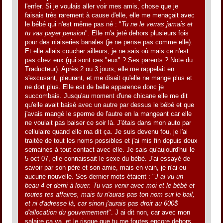
l'enfer. Si je voulais aller voir mes amis, chose que je
faisais très rarement à cause d'elle, elle me menaçait avec
le bébé qui n'est même pas né : "
Tu ne le verras jamais et
tu vas payer pension
". Elle m'a jeté dehors plusieurs fois
pour des niaiseries banales (je ne pense pas comme elle).
Et elle allais coucher ailleurs, je ne sais où mais ce n'est
pas chez eux (qui sont ces "eux" ? Ses parents ? Note du
Traducteur). Après 2 ou 3 jours, elle me rappelait en
s'excusant, pleurant, et me disait qu'elle ne mange plus et
ne dort plus. Elle est de belle apparence donc je
succombais. Jusqu'au moment d'une chicane elle me dit
qu'elle avait baisé avec un autre par dessus le bébé et que
j'avais mangé le sperme de l'autre en la mangeant car elle
ne voulait pas baiser ce soir là. J'étais dans mon auto par
cellulaire quand elle ma dit ça. Je suis devenu fou, je l'ai
traitée de tout les noms possibles et j'ai mis fin depuis deux
semaines à tout contact avec elle. Je sais qu'aujourd'hui le
5 oct 07, elle connaissait le sexe du bébé. J'ai essayé de
savoir par son père et son amie, mais en vain, je n'ai eu
aucune nouvelle. Ses dernier mots étaient : "
J ai vu un
beau 4 et demi à louer. Tu vas venir avec moi et le bébé et
toutes tes affaires, mais tu n'auras pas ton nom sur le bail,
et ni d'adresse là, car sinon j'aurais pas droit au 600$
d'allocation du gouvernement
". J ai dit non, car avec mon
salaire ça va, et le risque que tu me foutes encore dehors,