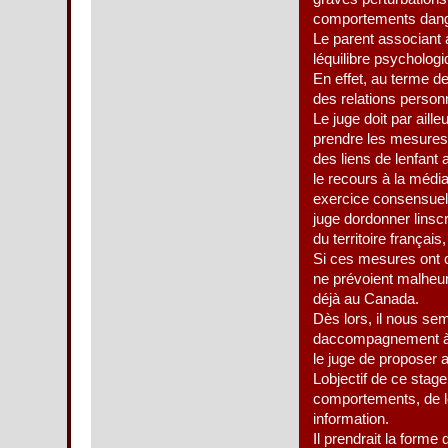
comportements danger
Le parent associant
léquilibre psycholog
En effet, au terme de
des relations personne
Le juge doit par aill
prendre les mesures q
des liens de lenfant
le recours à la média
exercice consensuel d
juge dordonner linsc
du territoire français
Si ces mesures ont c
ne prévoient malheur
déjà au Canada.
Dès lors, il nous sem
daccompagnement à d
le juge de proposer 
Lobjectif de ce sta
comportements, de leu
information.
Il prendrait la form