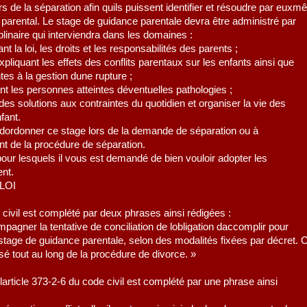
ors de la séparation afin quils puissent identifier et résoudre par eux
t parental. Le stage de guidance parentale devra être administré par
plinaire qui interviendra dans les domaines :
uant la loi, les droits et les responsabilités des parents ;
xpliquant les effets des conflits parentaux sur les enfants ainsi que
ntes à la gestion dune rupture ;
nt les personnes atteintes déventuelles pathologies ;
r des solutions aux contraintes du quotidien et organiser la vie des
fant.
e dordonner ce stage lors de la demande de séparation ou à
t de la procédure de séparation.
pour lesquels il vous est demandé de bien vouloir adopter les
ent.
LOI
 civil est complété par deux phrases ainsi rédigées :
agner la tentative de conciliation de lobligation daccomplir pour
stage de guidance parentale, selon des modalités fixées par décret. 
sé tout au long de la procédure de divorce. »
larticle 373-2-6 du code civil est complété par une phrase ainsi