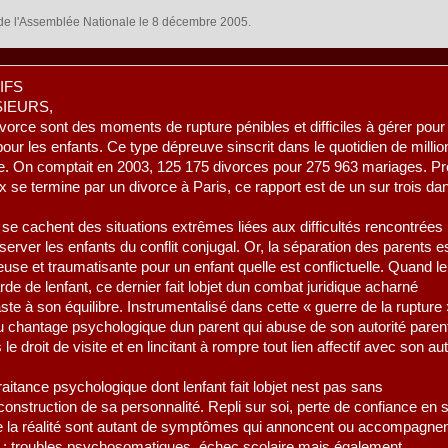
 de l'Assemblée Nationale le 8 décembre 2005.
IFS
IEURS,
ivorce sont des moments de rupture pénibles et difficiles à gérer pour
r les enfants. Ce type dépreuve sinscrit dans le quotidien de millio
ce. On comptait en 2003, 125 175 divorces pour 275 963 mariages. P
 se termine par un divorce à Paris, ce rapport est de un sur trois dan
s se cachent des situations extrêmes liées aux difficultés rencontrées
server les enfants du conflit conjugal. Or, la séparation des parents e
euse et traumatisante pour un enfant quelle est conflictuelle. Quand le
arde de lenfant, ce dernier fait lobjet dun combat juridique acharné
ste à son équilibre. Instrumentalisé dans cette « guerre de la rupture 
au chantage psychologique dun parent qui abuse de son autorité paren
e droit de visite et en lincitant à rompre tout lien affectif avec son au
aitance psychologique dont lenfant fait lobjet nest pas sans
onstruction de sa personnalité. Repli sur soi, perte de confiance en s
de la réalité sont autant de symptômes qui annoncent ou accompagne
s : troubles psychosomatiques, échec scolaire mais également