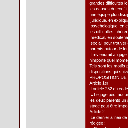
grandes difficultés l
les causes du confli
une équipe pluridisci
 juridique, en expliq
 psychologique, en e
les difficultés inhére
 médical, en soutena
 social, pour trouve
parents autour de len
Il reviendrait au jug
nimporte quel momen
Tels sont les motifs 
dispositions qui suiv
PROPOSITION DE 
Article 1er
Larticle 252 du code
« Le juge peut accomp
les deux parents un 
stage peut être impo
Article 2
Le dernier alinéa de 
rédigée :