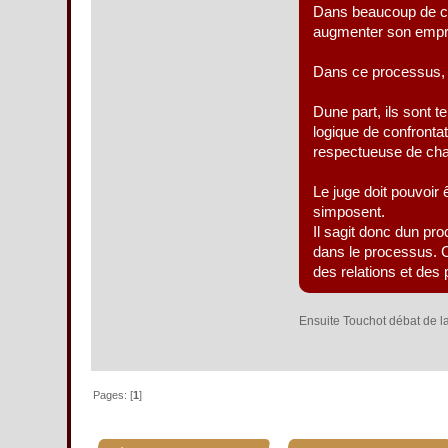
Dans beaucoup de ces 
augmenter son empri
Dans ce processus, 
Dune part, ils sont 
logique de confront
respectueuse de cha
Le juge doit pouvoir
simposent.
Il sagit donc dun p
dans le processus. C
des relations et des
Ensuite Touchot débat de l
Pages: [
1
]
»