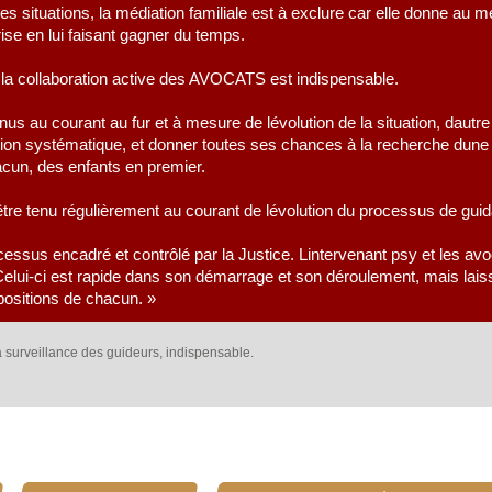
situations, la médiation familiale est à exclure car elle donne au mei
se en lui faisant gagner du temps.
la collaboration active des AVOCATS est indispensable.
tenus au courant au fur et à mesure de lévolution de la situation, dautr
ation systématique, et donner toutes ses chances à la recherche
cun, des enfants en premier.
 être tenu régulièrement au courant de lévolution du processus de gu
rocessus encadré et contrôlé par la Justice. Lintervenant psy et les avo
elui-ci est rapide dans son démarrage et son déroulement, mais laiss
 positions de chacun. »
a surveillance des guideurs, indispensable.
»
»