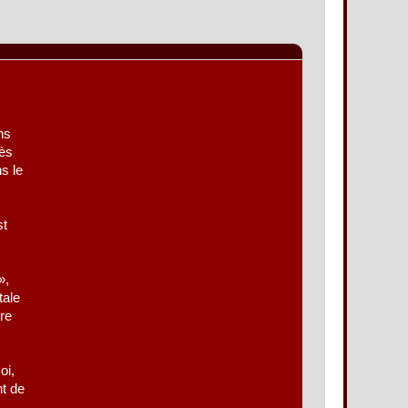
ns
rès
s le
st
»,
tale
tre
oi,
nt de