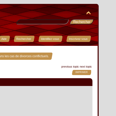
Aide
Rechercher
Identifiez-vous
Inscrivez-vous
ns les cas de divorces conflictuels.
previous topic
next topic
IMPRIMER