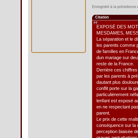
Enregistré à la présidence
Citation
EXPOSÉ DES MOT
MESDAMES, MESS
La séparation et le d
les parents comme pou
de familles en Fran
dun mariage sur deux
reste de la France.
Derrière ces chiffre
par les parents à pré
dautant plus doulour
conflit porte sur la g
particulièrement néfa
lenfant est exposé 
en ne respectant pas l
parent.
Le prix de cette maltr
conséquence sur la c
perception biaisée 
graves perturbation