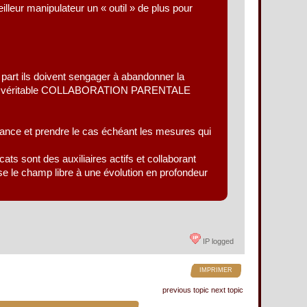
lleur manipulateur un « outil » de plus pour
e part ils doivent sengager à abandonner la
 dune véritable COLLABORATION PARENTALE
idance et prendre le cas échéant les mesures qui
cats sont des auxiliaires actifs et collaborant
e le champ libre à une évolution en profondeur
IP logged
IMPRIMER
previous topic
next topic