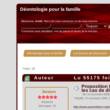
Déontologie pour la famille
Bienvenue,
Invité
. Merci de
vous connecter
ou de
vous inscrire
.
Connexion avec identifiant, mot de passe et durée de la session
»
Déontologie pour la famille
Les forums de discussion
Pages: [
1
]
Auteur
Lu 55175 fo
Proposition 
les cas de di
Jacques
*
le:
15 novembre 2006, 
*
Modifié: 15 novembre 2006, 
Néophyte
Messages: 29
http://www.assemblee-natio