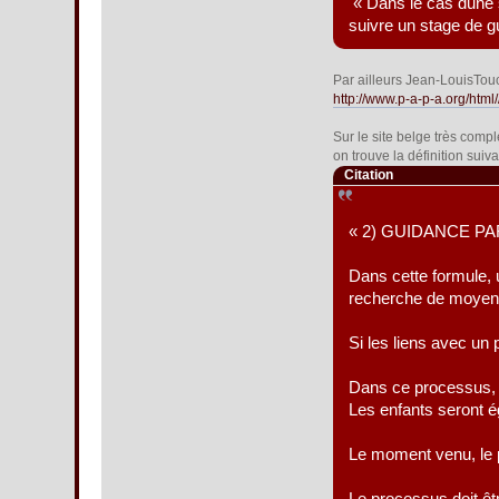
« Dans le cas dune s
suivre un stage de gu
Par ailleurs Jean-LouisTou
http://www.p-a-p-a.org/ht
Sur le site belge très comp
on trouve la définition suiv
Citation
« 2) GUIDANCE P
Dans cette formule, 
recherche de moyens q
Si les liens avec un
Dans ce processus, c
Les enfants seront é
Le moment venu, le p