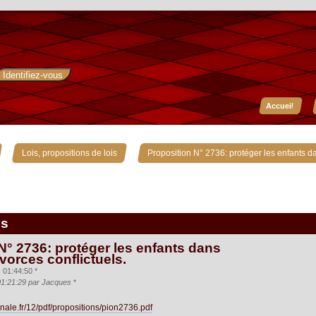
Accueil
»
»
Lois, propositions de lois
Proposition N° 2736: protéger les enfants da
is
N° 2736: protéger les enfants dans
vorces conflictuels.
01:44:50 *
01:21:29 par Jacques
*
nale.fr/12/pdf/propositions/pion2736.pdf