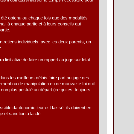
Mais il doit aussi laisser le temps nécessaire pour
a été obtenu ou chaque fois que des modalités
ail à chaque partie et à leurs conseils qui
artie.
entretiens individuels, avec les deux parents, un
e.
linitiative de faire un rapport au juge sur létat
s les meilleurs délais faire part au juge des
ment ou de manipulation ou de mauvaise foi quil
lus postulé au départ (ce qui est toujours
ble dautonomie leur est laissé, ils doivent en
 et sanction à la clé.