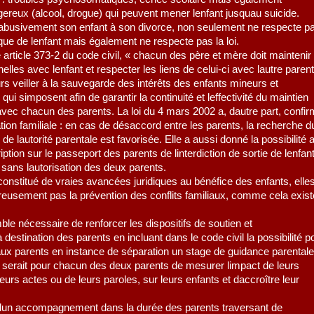
eux (alcool, drogue) qui peuvent mener lenfant jusquau suicide.
 abusivement son enfant à son divorce, non seulement ne respecte p
ique de lenfant mais également ne respecte pas la loi.
 article 373-2 du code civil, « chacun des père et mère doit maintenir
lles avec lenfant et respecter les liens de celui-ci avec lautre parent
eurs veiller à la sauvegarde des intérêts des enfants mineurs et
ui simposent afin de garantir la continuité et leffectivité du maintien
 avec chacun des parents. La loi du 4 mars 2002 a, dautre part, confi
tion familiale : en cas de désaccord entre les parents, la recherche d
e lautorité parentale est favorisée. Elle a aussi donné la possibilité 
ription sur le passeport des parents de linterdiction de sortie de lenfan
, sans lautorisation des deux parents.
onstitué de vraies avancées juridiques au bénéfice des enfants, elle
eusement pas la prévention des conflits familiaux, comme cela exist
ble nécessaire de renforcer les dispositifs de soutien et
estination des parents en incluant dans le code civil la possibilité p
aux parents en instance de séparation un stage de guidance parentale
ge serait pour chacun des deux parents de mesurer limpact de leurs
rs actes ou de leurs paroles, sur leurs enfants et daccroître leur
e dun accompagnement dans la durée des parents traversant de