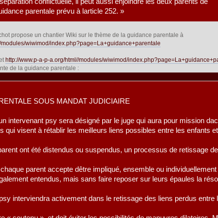
éparation conflictuelle, il peut aussi enjoindre les deux parents de
idance parentale prévu à larticle 252. »
chot propose un chantier Wiki sur le thème de la guidance parentale à
ml//modules/wiwimod/index.php?page=La+guidance+parentale
let
http://www.p-a-p-a.org/html//modules/wiwimod/index.php?page=La+guidance+p
ante de la guidance parentale :
ARENTALE SOUS MANDAT JUDICIAIRE
un intervenant psy sera désigné par le juge qui aura pour mission d
ui visent à rétablir les meilleurs liens possibles entre les enfants e
 parent ont été distendus ou suspendus, un processus de retissage de
haque parent accepte dêtre impliqué, ensemble ou individuellement : 
galement entendus, mais sans faire reposer sur leurs épaules la résolu
sy interviendra activement dans le retissage des liens perdus entre le