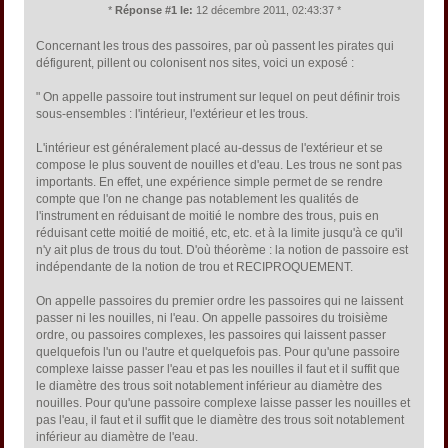
*
Réponse #1 le:
12 décembre 2011, 02:43:37 *
Concernant les trous des passoires, par où passent les pirates qui
défigurent, pillent ou colonisent nos sites, voici un exposé :
" On appelle passoire tout instrument sur lequel on peut définir trois
sous-ensembles : l'intérieur, l'extérieur et les trous.
L'intérieur est généralement placé au-dessus de l'extérieur et se
compose le plus souvent de nouilles et d'eau. Les trous ne sont pas
importants. En effet, une expérience simple permet de se rendre
compte que l'on ne change pas notablement les qualités de
l'instrument en réduisant de moitié le nombre des trous, puis en
réduisant cette moitié de moitié, etc, etc. et à la limite jusqu'à ce qu'il
n'y ait plus de trous du tout. D'où théorème : la notion de passoire est
indépendante de la notion de trou et RECIPROQUEMENT.
On appelle passoires du premier ordre les passoires qui ne laissent
passer ni les nouilles, ni l'eau. On appelle passoires du troisième
ordre, ou passoires complexes, les passoires qui laissent passer
quelquefois l'un ou l'autre et quelquefois pas. Pour qu'une passoire
complexe laisse passer l'eau et pas les nouilles il faut et il suffit que
le diamètre des trous soit notablement inférieur au diamètre des
nouilles. Pour qu'une passoire complexe laisse passer les nouilles et
pas l'eau, il faut et il suffit que le diamètre des trous soit notablement
inférieur au diamètre de l'eau.