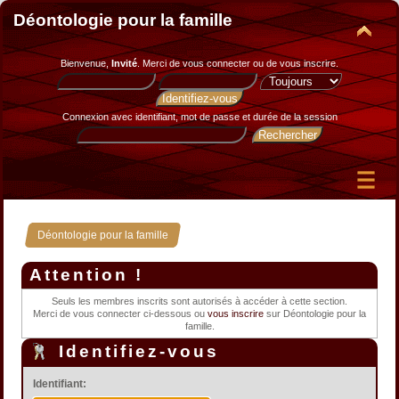
Déontologie pour la famille
Bienvenue,
Invité
. Merci de
vous connecter
ou de
vous inscrire
.
Connexion avec identifiant, mot de passe et durée de la session
Déontologie pour la famille
Attention !
Seuls les membres inscrits sont autorisés à accéder à cette section.
Merci de vous connecter ci-dessous ou
vous inscrire
sur Déontologie pour la
famille.
Identifiez-vous
Identifiant: