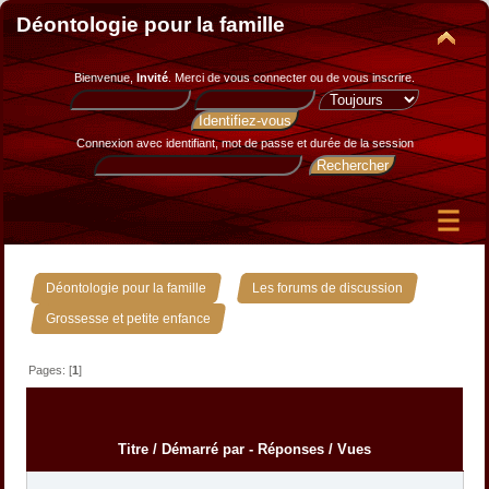
Déontologie pour la famille
Bienvenue,
Invité
. Merci de
vous connecter
ou de
vous inscrire
.
Connexion avec identifiant, mot de passe et durée de la session
»
»
Déontologie pour la famille
Les forums de discussion
Grossesse et petite enfance
Pages: [
1
]
Titre
/
Démarré par
-
Réponses
/
Vues