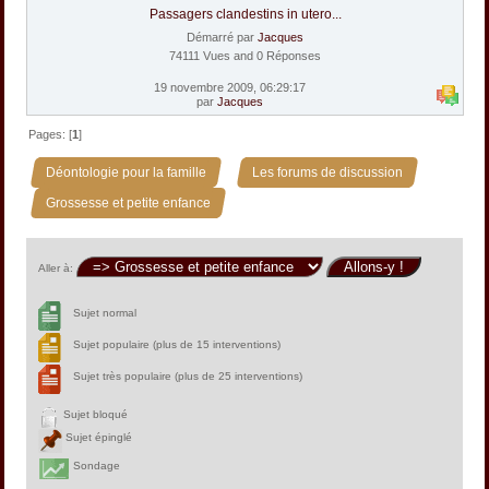
Passagers clandestins in utero...
Démarré par
Jacques
74111 Vues and 0 Réponses
19 novembre 2009, 06:29:17
par
Jacques
Pages: [
1
]
»
»
Déontologie pour la famille
Les forums de discussion
Grossesse et petite enfance
Aller à:
Sujet normal
Sujet populaire (plus de 15 interventions)
Sujet très populaire (plus de 25 interventions)
Sujet bloqué
Sujet épinglé
Sondage