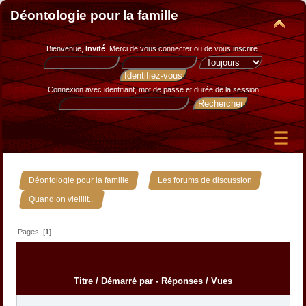
Déontologie pour la famille
Bienvenue,
Invité
. Merci de
vous connecter
ou de
vous inscrire
.
Connexion avec identifiant, mot de passe et durée de la session
»
»
Déontologie pour la famille
Les forums de discussion
Quand on vieillit...
Pages: [
1
]
Titre
/
Démarré par
-
Réponses
/
Vues