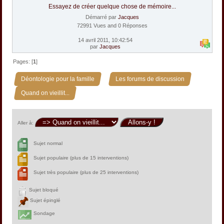
Essayez de créer quelque chose de mémoire...
Démarré par
Jacques
72991 Vues and 0 Réponses
14 avril 2011, 10:42:54
par
Jacques
Pages: [
1
]
»
»
Déontologie pour la famille
Les forums de discussion
Quand on vieillit...
Aller à:
Sujet normal
Sujet populaire (plus de 15 interventions)
Sujet très populaire (plus de 25 interventions)
Sujet bloqué
Sujet épinglé
Sondage