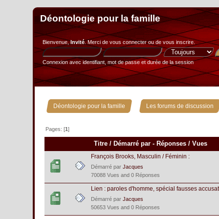
Déontologie pour la famille
Bienvenue,
Invité
. Merci de
vous connecter
ou de
vous inscrire
.
Connexion avec identifiant, mot de passe et durée de la session
»
Déontologie pour la famille
Les forums de discussion
Pages: [
1
]
Titre
/
Démarré par
-
Réponses
/
Vues
François Brooks, Masculin / Féminin :
Démarré par
Jacques
70088 Vues and 0 Réponses
Lien : paroles d'homme, spécial fausses accusat
Démarré par
Jacques
50653 Vues and 0 Réponses