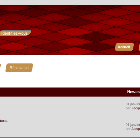
Accueil
»
Résistance
Newes
01 janvie
par
Jacq
ions.
01 janvie
par
Jacq