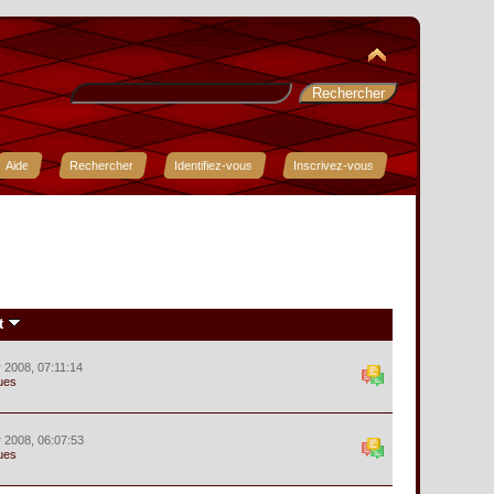
Aide
Rechercher
Identifiez-vous
Inscrivez-vous
t
r 2008, 07:11:14
ues
r 2008, 06:07:53
ues