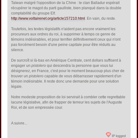
Taïwan malgré l'opposition de la Chine : le clan Balladur espérait
récupérer le magot du parti gaulliste, bien planqué dans la double
comptabilité du groupe Elf.
http://www.voltairenet.org/article157210.html
. En vain, du reste.
Toutefois, les textes législatifs n'aident pas encore vraiment les
procureurs aux ordres du roi, à supprimer à temps ce genre de
témoins indésirables, et pour terrifier définitivement ceux qui n'ont
pas forcément besoin d'une peine capitale pour être réduits au
silence.
De surcroît si là-bas en Amérique Centrale, cent dollars suffisent à
engager un
pistolero
qui descendra la personne que vous lui
désignerez, en France, c'est pour le moment beaucoup plus cher de
trouver un
pistolero
capable de vous débarrasser rapidement d'un
témoin indésirable. Il reste donc une demande pour une solution
légale.
Notre modeste proposition de loi servirait à combler cette regrettable
lacune législative, afin de frapper de terreur les sujets de l'Auguste
Roi, et de son empressée cour.
A suivre...
IP logged