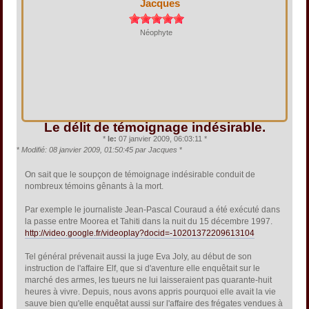
Jacques
Néophyte
Le délit de témoignage indésirable.
*
le:
07 janvier 2009, 06:03:11 *
*
Modifié: 08 janvier 2009, 01:50:45 par Jacques
*
On sait que le soupçon de témoignage indésirable conduit de
nombreux témoins gênants à la mort.
Par exemple le journaliste Jean-Pascal Couraud a été exécuté dans
la passe entre Moorea et Tahiti dans la nuit du 15 décembre 1997.
http://video.google.fr/videoplay?docid=-10201372209613104
Tel général prévenait aussi la juge Eva Joly, au début de son
instruction de l'affaire Elf, que si d'aventure elle enquêtait sur le
marché des armes, les tueurs ne lui laisseraient pas quarante-huit
heures à vivre. Depuis, nous avons appris pourquoi elle avait la vie
sauve bien qu'elle enquêtat aussi sur l'affaire des frégates vendues à