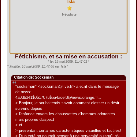
Isla
Néophyte
Fétichisme, et sa mise en accusation :
*
le:
18 mai 2009, 11:47:02 *
*
Modifié: 18 mai 2009, 11:47:48 par Isla
*
Citation de: Socksman
"socksman" <socksman@live.fr> a écrit dans le message
de news:
4a0db341$0$17075$ba4acef3@news.orange.fr...
> Bonjour, je souhaiterais savoir comment classer un désir
survenu depuis
> l'enfance envers les chaussettes d'hommes odorantes
mais propres d'aspect
> et
> présentant certaines caractéristiques visuelles et tactiles!
> D'un coté on pourrait penser à une perversité puisqu'il n'y