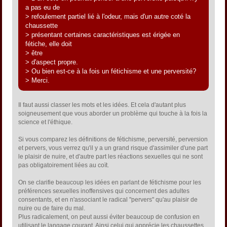
a pas eu de
> refoulement partiel lié à l'odeur, mais d'un autre coté la
chaussette
> présentant certaines caractéristiques est érigée en
fétiche, elle doit
> être
> d'aspect propre.
> Ou bien est-ce à la fois un fétichisme et une perversité?
> Merci.
Il faut aussi classer les mots et les idées. Et cela d'autant plus
soigneusement que vous aborder un problème qui touche à la fois la
science et l'éthique.
Si vous comparez les définitions de fétichisme, perversité, perversion
et pervers, vous verrez qu'il y a un grand risque d'assimiler d'une part
le plaisir de nuire, et d'autre part les réactions sexuelles qui ne sont
pas obligatoirement liées au coït.
On se clarifie beaucoup les idées en parlant de fétichisme pour les
préférences sexuelles inoffensives qui concernent des adultes
consentants, et en n'associant le radical "pervers" qu'au plaisir de
nuire ou de faire du mal.
Plus radicalement, on peut aussi éviter beaucoup de confusion en
utilisant le langage courant. Ainsi celui qui apprécie les chaussettes