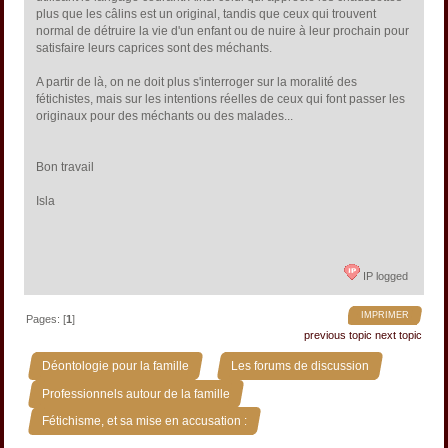
plus que les câlins est un original, tandis que ceux qui trouvent
normal de détruire la vie d'un enfant ou de nuire à leur prochain pour
satisfaire leurs caprices sont des méchants.
A partir de là, on ne doit plus s'interroger sur la moralité des
fétichistes, mais sur les intentions réelles de ceux qui font passer les
originaux pour des méchants ou des malades...
Bon travail
Isla
IP logged
IMPRIMER
Pages: [
1
]
previous topic
next topic
»
»
Déontologie pour la famille
Les forums de discussion
»
Professionnels autour de la famille
Fétichisme, et sa mise en accusation :