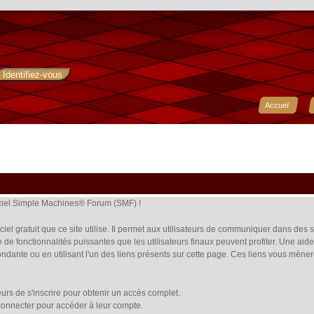
Accueil
giciel Simple Machines® Forum (SMF) !
giciel gratuit que ce site utilise. Il permet aux utilisateurs de communiquer dans de
re de fonctionnalités puissantes que les utilisateurs finaux peuvent profiter. Une 
pondante ou en utilisant l'un des liens présents sur cette page. Ces liens vous mèner
rs de s'inscrire pour obtenir un accès complet.
e connecter pour accéder à leur compte.