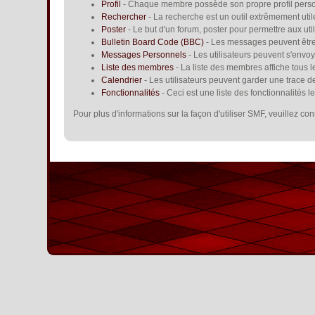
Profil
- Chaque membre possède son propre profil perso
Rechercher
- La recherche est un outil extrêmement util
Poster
- Le but d'un forum, poster pour permettre aux util
Bulletin Board Code (BBC)
- Les messages peuvent êtr
Messages Personnels
- Les utilisateurs peuvent s'env
Liste des membres
- La liste des membres affiche tous 
Calendrier
- Les utilisateurs peuvent garder une trace d
Fonctionnalités
- Ceci est une liste des fonctionnalités l
Pour plus d'informations sur la façon d'utiliser SMF, veuillez con