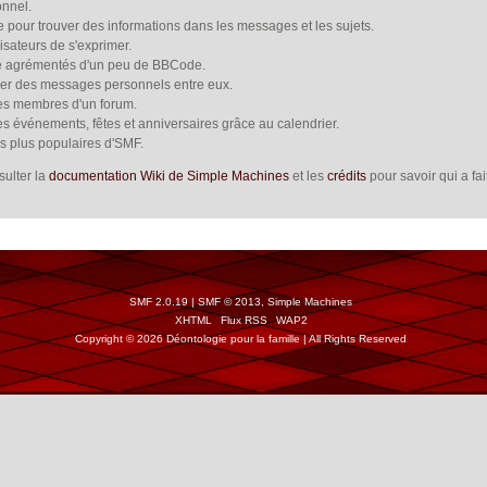
nnel.
e pour trouver des informations dans les messages et les sujets.
isateurs de s'exprimer.
e agrémentés d'un peu de BBCode.
oyer des messages personnels entre eux.
les membres d'un forum.
es événements, fêtes et anniversaires grâce au calendrier.
es plus populaires d'SMF.
sulter la
documentation Wiki de Simple Machines
et les
crédits
pour savoir qui a fa
SMF 2.0.19
|
SMF © 2013
,
Simple Machines
XHTML
Flux RSS
WAP2
Copyright © 2026 Déontologie pour la famille | All Rights Reserved