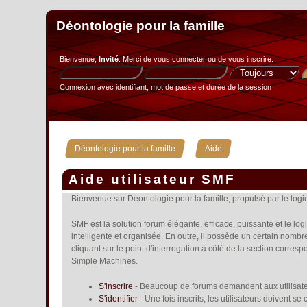
Déontologie pour la famille
Bienvenue,
Invité
. Merci de
vous connecter
ou de
vous inscrire
.
Connexion avec identifiant, mot de passe et durée de la session
»
Déontologie pour la famille
Aide
Aide utilisateur SMF
Bienvenue sur Déontologie pour la famille, propulsé par le lo
SMF est la solution forum élégante, efficace, puissante et le lo
intelligente et organisée. En outre, il possède un certain nomb
cliquant sur le point d'interrogation à côté de la section corres
Simple Machines.
S'inscrire
- Beaucoup de forums demandent aux utilisateu
S'identifier
- Une fois inscrits, les utilisateurs doivent s