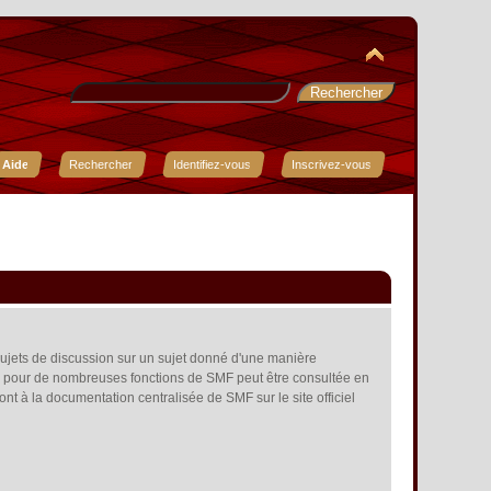
Aide
Rechercher
Identifiez-vous
Inscrivez-vous
s sujets de discussion sur un sujet donné d'une manière
aide pour de nombreuses fonctions de SMF peut être consultée en
ont à la documentation centralisée de SMF sur le site officiel