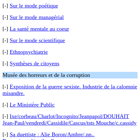
[-]
Sur le mode poétique
[-]
Sur le mode managérial
[-]
La santé mentale au coeur
[-]
Sur le mode scientifique
[-]
Ethnopsychiatrie
[-]
Synthèses de citoyens
Musée des horreurs et de la corruption
[-]
Exposition de la guerre sexiste. Industrie de la calomnie
misandre.
[-]
Le Ministère Public
[-]
Ixe/corbeau/Charlot/Incognito/Jeanpapol/DOUHAIT
Jean-Paul/vendredi/Cassidile/Cascus/tsts Mouche/c.cassidy
[-]
Sa duettiste : Alie Boron/Ambre/.nn..