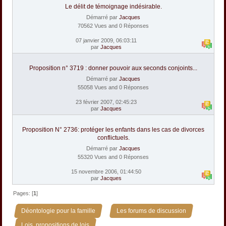
Le délit de témoignage indésirable.
Démarré par
Jacques
70562 Vues and 0 Réponses
07 janvier 2009, 06:03:11
par
Jacques
Proposition n° 3719 : donner pouvoir aux seconds conjoints...
Démarré par
Jacques
55058 Vues and 0 Réponses
23 février 2007, 02:45:23
par
Jacques
Proposition N° 2736: protéger les enfants dans les cas de divorces
conflictuels.
Démarré par
Jacques
55320 Vues and 0 Réponses
15 novembre 2006, 01:44:50
par
Jacques
Pages: [
1
]
»
»
Déontologie pour la famille
Les forums de discussion
Lois, propositions de lois