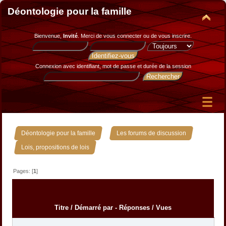
Déontologie pour la famille
Bienvenue,
Invité
. Merci de
vous connecter
ou de
vous inscrire
.
Connexion avec identifiant, mot de passe et durée de la session
»
»
Déontologie pour la famille
Les forums de discussion
Lois, propositions de lois
Pages: [
1
]
Titre
/
Démarré par
-
Réponses
/
Vues