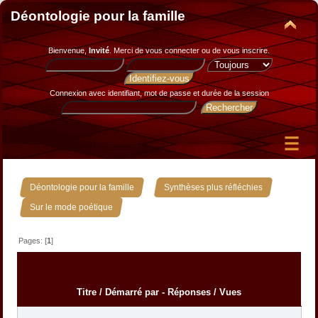
Déontologie pour la famille
Bienvenue,
Invité
. Merci de
vous connecter
ou de
vous inscrire
.
Connexion avec identifiant, mot de passe et durée de la session
»
»
Déontologie pour la famille
Synthèses plus réfléchies
Sur le mode poétique
Pages: [
1
]
Titre
/
Démarré par
-
Réponses
/
Vues