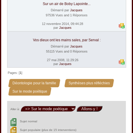
Sur un air de Boby Lapointe...
Démarré par
Jacques
97536 Vues and 1 Réponses
12 novembre 2014, 09:44:28
par
Jacques
Vos dieux ont les mains sales, par Serval :
Démarré par
Jacques
55115 Vues and 0 Réponses
27 mai 2008, 11:29:26
par
Jacques
Pages: [
1
]
»
»
Déontologie pour la famille
Synthèses plus réfléchies
Sur le mode poétique
Aller à:
Sujet normal
Sujet populaire (plus de 15 interventions)