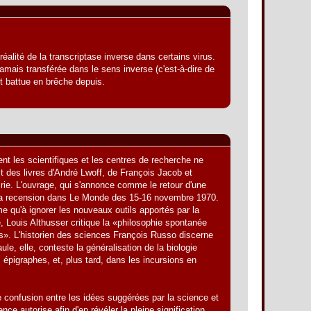
alité de la transcriptase inverse dans certains virus.
 jamais transférée dans le sens inverse (c'est-à-dire de
nt battue en brêche depuis.
ent les scientifiques et les centres de recherche ne
ct des livres d'André Lwoff, de François Jacob et
rie. L'ouvrage, qui s'annonce comme le retour d'une
ait la recension dans Le Monde des 15-16 novembre 1970.
ime qu'à ignorer les nouveaux outils apportés par la
e, Louis Althusser critique la «philosophie spontanée
ues». L'historien des sciences François Russo discerne
, elle, conteste la généralisation de la biologie
s épigraphes, et, plus tard, dans les incursions en
te confusion entre les idées suggérées par la science et
ce autorise afin d'en révéler la pleine signification.