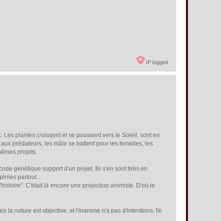
IP logged
es plantes croissent et se poussent vers le Soleil, sont en
aux prédateurs, les mâle se battent pour les femelles, les
 mêmes projets.
code génétique support d'un projet. Ils s'en sont tirés en
énies partout...
histoire". C'était là encore une projection animiste. D'où le
la nature est objective, et l'inanimé n'a pas d'intentions. Ni