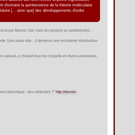
t d'extraire la quintessence de la théorie moléculaire
éduire [... ainsi que] des développements d'ordre
écrit par Monod. Oui, mais les besoins en autothéories...
rite. Une seule ride... Il demeure une excellente introduction
nos valeurs, a choqué tous les croyants en divers animismes.
ssement dialectique : des méthodes ?"
http://deonto-