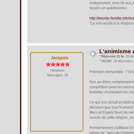
indépendant, mais lié aux deu
besoin en autothéories.
http://deonto-famille.info/
"Le non-accès à la résipisc
L'animisme 
*
Réponse #1 le:
25 dé
Jacques
*
Modifié: 26 décembre 
Néophyte
Précision demandée : l'"an
Messages: 29
Nos ancêtres comprenaient 
compétition pour les ressou
femelles choisissent les mâ
Ce qui leur posait problème,
décidant que tout l'inanimé
Marx et Engels firent de mêm
succès de cette religion, p
Renversement d'attitude à l
même de "
sens de l'histoir