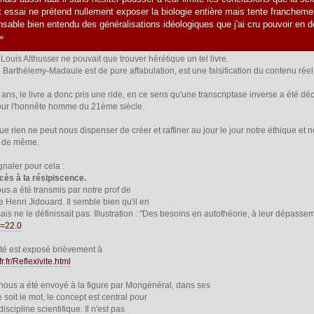
et essai ne prétend nullement exposer la biologie entière mais tente franchemen
sable bien entendu des généralisations idéologiques que j'ai cru pouvoir en d
»
Louis Althusser ne pouvait que trouver hérétique un tel livre.
Barthélemy-Madaule est de pure affabulation, est une falsification du contenu réel 
 ans, le livre a donc pris une ride, en ce sens qu'une transcriptase inverse a été déc
pour l'honnête homme du 21ème siècle.
 rien ne peut nous dispenser de créer et raffiner au jour le jour notre éthique et 
e de même.
ignaler pour cela :
ccès à la résipiscence.
us a été transmis par notre prof de
e Henri Jidouard. Il semble bien qu'il en
ait mais ne le définissait pas. Illustration : "Des besoins en autothéorie, à leur dépa
c=22.0
vité est exposé brièvement à
r.fr/Reflexivite.html
 nous a été envoyé à la figure par Mongénéral, dans ses
soit le mot, le concept est central pour
iscipline scientifique. Il n'est pas