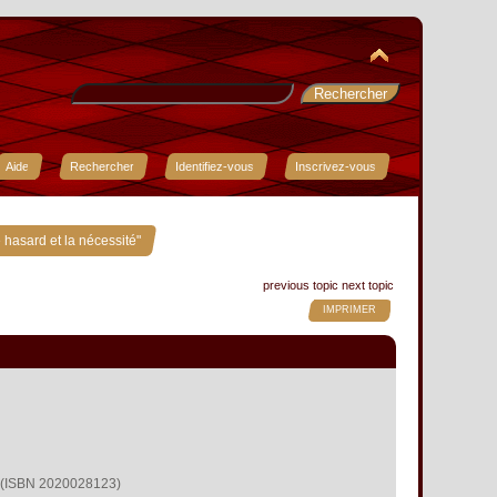
Aide
Rechercher
Identifiez-vous
Inscrivez-vous
 hasard et la nécessité"
previous topic
next topic
IMPRIMER
(ISBN 2020028123)