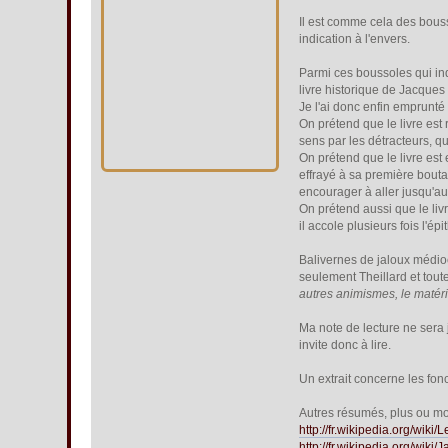
Il est comme cela des bousso
indication à l'envers.
Parmi ces boussoles qui ind
livre historique de Jacques
Je l'ai donc enfin emprunté
On prétend que le livre est
sens par les détracteurs, q
On prétend que le livre est 
effrayé à sa première boutad
encourager à aller jusqu'au
On prétend aussi que le liv
il accole plusieurs fois l'épi
Balivernes de jaloux médioc
seulement Theillard et tout
autres animismes, le matéri
Ma note de lecture ne sera
invite donc à lire.
Un extrait concerne les fo
Autres résumés, plus ou moi
http://fr.wikipedia.org/
http://fr.wikipedia.org/wik