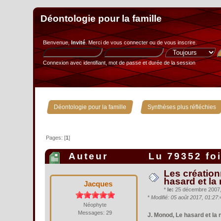
Déontologie pour la famille
Bienvenue,
Invité
. Merci de
vous connecter
ou de
vous inscrire
.
Connexion avec identifiant, mot de passe et durée de la session
»
Déontologie pour la famille
Synthèses plus réfléchies
Pages: [
1
]
Auteur
Lu 79352 fo
Les création
hasard et la
Jacques
*
le:
25 décembre 2007, 
*
Modifié: 05 août 2017, 01:27
Néophyte
Messages: 29
J. Monod, Le hasard et la 