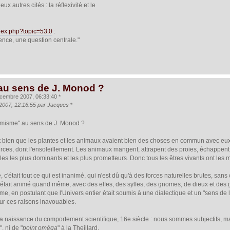
x autres cités : la réflexivité et le
index.php?topic=53.0
:
ence, une question centrale."
au sens de J. Monod ?
cembre 2007, 06:33:40 *
2007, 12:16:55 par Jacques
*
imisme" au sens de J. Monod ?
bien que les plantes et les animaux avaient bien des choses en commun avec eux. L
rces, dont l'ensoleillement. Les animaux mangent, attrapent des proies, échappent 
les les plus dominants et les plus prometteurs. Donc tous les êtres vivants ont les
 c'était tout ce qui est inanimé, qui n'est dû qu'à des forces naturelles brutes, sans 
 était animé quand même, avec des elfes, des sylfes, des gnomes, de dieux et des g
e, en postulant que l'Univers entier était soumis à une dialectique et un "sens de l'
our ces raisons inavouables.
a naissance du comportement scientifique, 16e siècle : nous sommes subjectifs, mais 
e
", ni de "
point oméga
" à la Theillard.