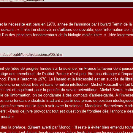
 la nécessité est paru en 1970, année de l'annonce par Howard Temin de la ré
uivant : « Il n'est ni observé, ni d'ailleurs concevable, que l'information soit
t l'un des principes fondamentaux de la biologie moléculaire. ». Idée largeme
m/adpf-publi/folio/lirelascience/05.html
nt de l'idée de progrès fondée sur la science, en France la faveur dont jouiss
tige des chercheurs de l'nstitut Pasteur n'est peut-être pas étranger à l'impa
od. Paru à l'automne 1970, Le Hasard et la Nécessité est un succès de librai
déclenche un débat très vif dans le milieu intellectuel. Michel Foucault en f
 blessant et inquiétant pour la pensée du savoir scientifique. Michel Serres est
rie de l'information, on se condamne à des combats d'arrière-garde. À l'invers
e «une tendance idéaliste irradiant à partir des prises de position idéologiq
jansénisme» qui n'a rien à voir avec la science. Madeleine Barthélemy-Madaule
ivers: «Dans ce livre provocant tout est question de frontière dès l'annonce de
t moral.»
, dès la préface, dûment averti par Monod: «Il reste à éviter bien entendu tou
is aussi faut-il sans hésiter pousser à leur limite les conclusions que la scien