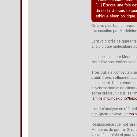
[...] Encore une fois c
du code. Je suis respon
éthique sinon politique.
On a vu plus haut pourquoi 
L'accusation par Madeleine 
Ecrit voici près de quarante
à la biologie moléculaire 
La conclusion par Monod que
Nous l'avions redécouvert
Trois outils et concepts à s
autothéorie, réflexivité, a
Le concept d'autothéorie no
psychosociale et de cliniqu
soit le créateur, il l'utilis
famille.info/index.php?topi
L'outil d'analyse en réflexi
http://jacques.lavau.perso.sf
Résipiscence : ce mot rare
Mémoires de guerre. Si rare 
la santé mentale et pour la d