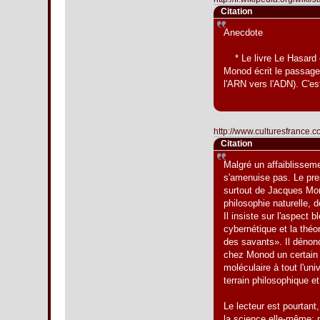
Citation
Anecdote
* Le livre Le Hasard et
Monod écrit le passage s
l'ARN vers l'ADN). C'es
http://www.culturesfrance.co
Citation
Malgré un affaiblisseme
s'amenuise pas. Le pres
surtout de Jacques Mon
philosophie naturelle, 
Il insiste sur l'aspect
cybernétique et la théo
des savants». Il dénonc
chez Monod un certain «
moléculaire à tout l'un
terrain philosophique e
Le lecteur est pourtant
la science elle-même; ma