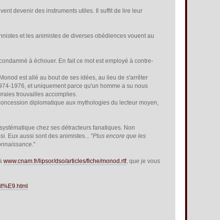
nt devenir des instruments utiles. Il suffit de lire leur
tionnistes et les animistes de diverses obédiences vouent au
t condamné à échouer. En fait ce mot est employé à contre-
 Monod est allé au bout de ses idées, au lieu de s'arrêter
s 1974-1976, et uniquement parce qu'un homme a su nous
raies trouvailles accomplies.
par concession diplomatique aux mythologies du lecteur moyen,
st systématique chez ses détracteurs fanatiques. Non
i. Eux aussi sont des animistes... "
Plus encore que les
connaissance.
"
 à
www.cnam.fr/lipsor/dso/articles/fiche/monod.rtf
, que je vous
sit%E9.html