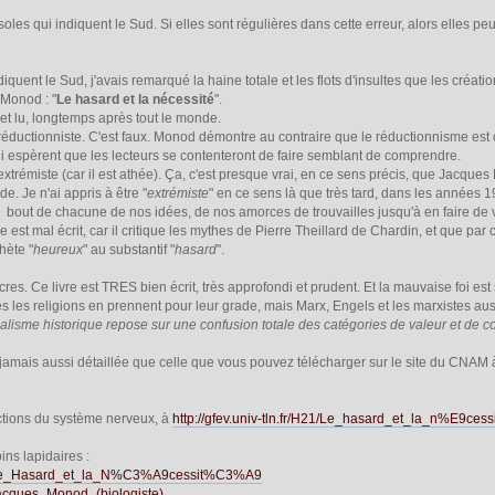
les qui indiquent le Sud. Si elles sont régulières dans cette erreur, alors elles peuve
iquent le Sud, j'avais remarqué la haine totale et les flots d'insultes que les créa
 Monod : "
Le hasard et la nécessité
".
 et lu, longtemps après tout le monde.
 réductionniste. C'est faux. Monod démontre au contraire que le réductionnisme es
ui espèrent que les lecteurs se contenteront de faire semblant de comprendre.
extrémiste (car il est athée). Ça, c'est presque vrai, en ce sens précis, que Jacques
e. Je n'ai appris à être "
extrémiste
" en ce sens là que très tard, dans les année
 bout de chacune de nos idées, de nos amorces de trouvailles jusqu'à en faire de v
re est mal écrit, car il critique les mythes de Pierre Theillard de Chardin, et que 
thète "
heureux
" au substantif "
hasard
".
res. Ce livre est TRES bien écrit, très approfondi et prudent. Et la mauvaise foi e
es les religions en prennent pour leur grade, mais Marx, Engels et les marxistes auss
alisme historique repose sur une confusion totale des catégories de valeur et de 
 jamais aussi détaillée que celle que vous pouvez télécharger sur le site du CNAM
nctions du système nerveux, à
http://gfev.univ-tln.fr/H21/Le_hasard_et_la_n%E9ces
ns lapidaires :
wiki/Le_Hasard_et_la_N%C3%A9cessit%C3%A9
i/Jacques_Monod_(biologiste)