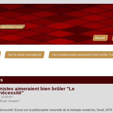
Accueil
»
»
Sur le mode managérial
Les créationnistes aimeraient bien brûler "Le
is
nistes aimeraient bien brûler "Le
 nécessité"
12:05:49 *
:46 par Jacques
*
nécessité: Essai sur la philosophie naturelle de la biologie moderne, Seuil, 1970