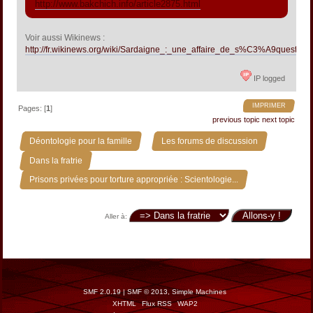
http://www.bakchich.info/article2875.html
Voir aussi Wikinews :
http://fr.wikinews.org/wiki/Sardaigne_:_une_affaire_de_s%C3%A9questra
IP logged
IMPRIMER
Pages: [
1
]
previous topic
next topic
»
»
Déontologie pour la famille
Les forums de discussion
»
Dans la fratrie
Prisons privées pour torture appropriée : Scientologie...
Aller à:
SMF 2.0.19
|
SMF © 2013
,
Simple Machines
XHTML
Flux RSS
WAP2