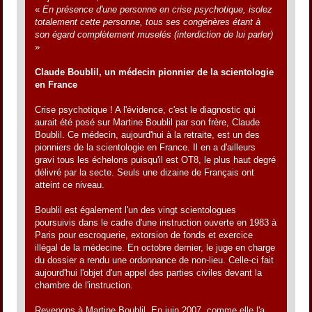
«
En présence d'une personne en crise psychotique, isolez
totalement cette personne, tous ses congénères étant à
son égard complètement muselés (interdiction de lui parler)
»
Claude Boublil, un médecin pionnier de la scientologie
en France
Crise psychotique ! A l'évidence, c'est le diagnostic qui
aurait été posé sur Martine Boublil par son frère, Claude
Boublil. Ce médecin, aujourd'hui à la retraite, est un des
pionniers de la scientologie en France. Il en a d'ailleurs
gravi tous les échelons puisqu'il est OT8, le plus haut degré
délivré par la secte. Seuls une dizaine de Français ont
atteint ce niveau.
Boublil est également l'un des vingt scientologues
poursuivis dans le cadre d'une instruction ouverte en 1983 à
Paris pour escroquerie, extorsion de fonds et exercice
illégal de la médecine. En octobre dernier, le juge en charge
du dossier a rendu une ordonnance de non-lieu. Celle-ci fait
aujourd'hui l'objet d'un appel des parties civiles devant la
chambre de l'instruction.
Revenons à Martine Boublil. En juin 2007, comme elle l'a