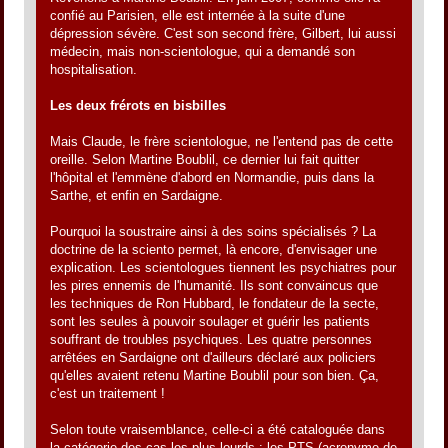
confié au Parisien, elle est internée à la suite d'une
dépression sévère. C'est son second frère, Gilbert, lui aussi
médecin, mais non-scientologue, qui a demandé son
hospitalisation.
Les deux frérots en bisbilles
Mais Claude, le frère scientologue, ne l'entend pas de cette
oreille. Selon Martine Boublil, ce dernier lui fait quitter
l'hôpital et l'emmène d'abord en Normandie, puis dans la
Sarthe, et enfin en Sardaigne.
Pourquoi la soustraire ainsi à des soins spécialisés ? La
doctrine de la sciento permet, là encore, d'envisager une
explication. Les scientologues tiennent les psychiatres pour
les pires ennemis de l'humanité. Ils sont convaincus que
les techniques de Ron Hubbard, le fondateur de la secte,
sont les seules à pouvoir soulager et guérir les patients
souffrant de troubles psychiques. Les quatre personnes
arrêtées en Sardaigne ont d'ailleurs déclaré aux policiers
qu'elles avaient retenu Martine Boublil pour son bien. Ça,
c'est un traitement !
Selon toute vraisemblance, celle-ci a été cataloguée dans
la catégorie des cas les plus lourds : les PTS (acronyme de