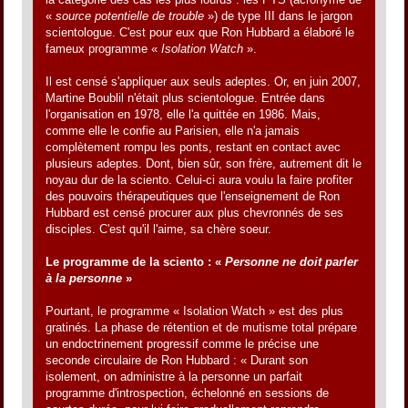
«
source potentielle de trouble
») de type III dans le jargon
scientologue. C'est pour eux que Ron Hubbard a élaboré le
fameux programme «
Isolation Watch
».
Il est censé s'appliquer aux seuls adeptes. Or, en juin 2007,
Martine Boublil n'était plus scientologue. Entrée dans
l'organisation en 1978, elle l'a quittée en 1986. Mais,
comme elle le confie au Parisien, elle n'a jamais
complètement rompu les ponts, restant en contact avec
plusieurs adeptes. Dont, bien sûr, son frère, autrement dit le
noyau dur de la sciento. Celui-ci aura voulu la faire profiter
des pouvoirs thérapeutiques que l'enseignement de Ron
Hubbard est censé procurer aux plus chevronnés de ses
disciples. C'est qu'il l'aime, sa chère soeur.
Le programme de la sciento : «
Personne ne doit parler
à la personne
»
Pourtant, le programme « Isolation Watch » est des plus
gratinés. La phase de rétention et de mutisme total prépare
un endoctrinement progressif comme le précise une
seconde circulaire de Ron Hubbard : « Durant son
isolement, on administre à la personne un parfait
programme d'introspection, échelonné en sessions de