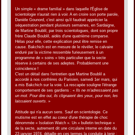
Un simple « drame familial » dans laquelle l'Église de
scientologie n'aurait rien à voir. A en croire son porte parole,
Danièle Gounord, c'est ainsi qu'il faudrait apprécier la
séquestration pendant plusieurs semaines, en Sardaigne,
de Martine Boublil, par trois scientologues, dont son propre
frère Claude Boublil, aidés d'une quatrième comparse.
Hélas pour elle, cette explication peut être remise en
cause. Bakchich est en mesure de le révéler, le calvaire
enduré par la victime ressemble furieusement à un
programme de « soins » très particulier que la secte
réserve à certains de ses adeptes. Probablement une
coïncidence !
C'est un détail dans l'entretien que Martine Boublil a
accordé à nos confrères du Parisien, samedi 1er mars, qui
a mis Bakchich sur la voie. La rescapée souligne l'étrange
comportement de ses gardiens : «
Ils ne m'adressaient pas
un mot. Pour dire oui, ils clignaient des yeux, pour non, les
laissaient ouverts
. »
Attitude qui n'a aucun sens. Sauf en scientologie. Ce
mutisme est en effet au coeur d'une thérapie de choc
dénommée « Isolation Watch ». Un « bulletin technique »
de la secte, autrement dit une circulaire interne en date du
23 janvier 1974, détaille en ces termes la conduite à tenir :