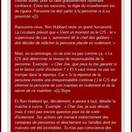
courtes durée, pour lui faire graduellement reprendre
confiance. Entre les sessions, la règle du musellement est
de rigueur. Personne ne doit parler à la personne ni à sa
proximité »(1)
Rassurons-nous, Ron Hubbard reste un grand humaniste.
La circulaire prévoit que «
Vient un moment ou le C/S - le «
superviseur de cas », autrement dit le chef des geôliers -
doit décider de relâcher la personne placée en isolement. »
Mais, en scientologie, on ne s'en va pas comme ça. « Le
C/S doit déterminer le niveau de responsabilité de la
personne. Exemple : «
Cher Joe, que peux-tu me garantir si
on te laisse sortir d'isolation ?
» Et il vaut mieux ne pas se
tromper dans la réponse. Car «
Si la réponse de la
personne montre une irresponsabilité continue (.) le C/S doit
informer la personne de son maintien en isolement et de la
raison de ce maintien.
»(1) Bigre.
Et Ron Hubbard qui, décidément, a pensé à tout, détaille la
marche à suivre. Exemple : «
Cher Joe, je suis désolé,
mais il n'est pas encore question pour toi de sortir
d'isolement. Tes actions ont menacé indirectement des
centaines de personnes et directement six familles dont les
maisons ont été incendiées. Tu n'as pas conscience des