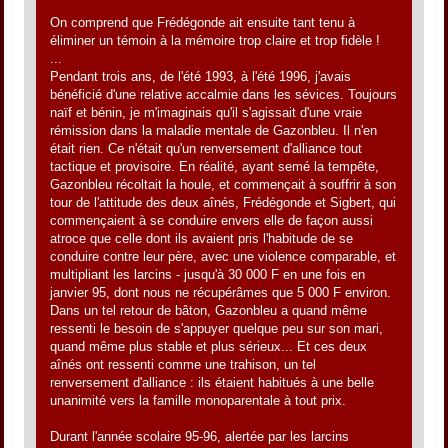
On comprend que Frédégonde ait ensuite tant tenu à
éliminer un témoin à la mémoire trop claire et trop fidèle !
...
Pendant trois ans, de l'été 1993, à l'été 1996, j'avais
bénéficié d'une relative accalmie dans les sévices. Toujours
naïf et bénin, je m'imaginais qu'il s'agissait d'une vraie
rémission dans la maladie mentale de Gazonbleu. Il n'en
était rien. Ce n'était qu'un renversement d'alliance tout
tactique et provisoire. En réalité, ayant semé la tempête,
Gazonbleu récoltait la houle, et commençait à souffrir à son
tour de l'attitude des deux aînés, Frédégonde et Sigbert, qui
commençaient à se conduire envers elle de façon aussi
atroce que celle dont ils avaient pris l'habitude de se
conduire contre leur père, avec une violence comparable, et
multipliant les larcins - jusqu'à 30 000 F en une fois en
janvier 95, dont nous ne récupérâmes que 5 000 F environ.
Dans un tel retour de bâton, Gazonbleu a quand même
ressenti le besoin de s'appuyer quelque peu sur son mari,
quand même plus stable et plus sérieux... Et ces deux
aînés ont ressenti comme une trahison, un tel
renversement d'alliance : ils étaient habitués à une belle
unanimité vers la famille monoparentale à tout prix.
Durant l'année scolaire 95-96, alertée par les larcins