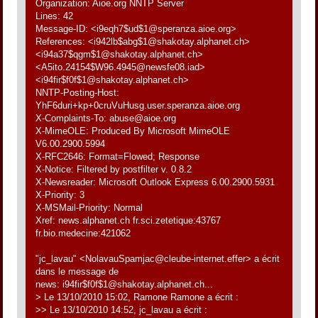
Organization: Aioe.org NNTP Server
Lines: 42
Message-ID: <i9eqh7$ud$1@speranza.aioe.org>
References: <i942lb$abg$1@shakotay.alphanet.ch>
<i94a37$qgm$1@shakotay.alphanet.ch>
<A5ito.24154$W96.4945@newsfe08.iad>
<i94fir$f0f$1@shakotay.alphanet.ch>
NNTP-Posting-Host:
YhF6duri+kp+0cruVuHusg.user.speranza.aioe.org
X-Complaints-To: abuse@aioe.org
X-MimeOLE: Produced By Microsoft MimeOLE
V6.00.2900.5994
X-RFC2646: Format=Flowed; Response
X-Notice: Filtered by postfilter v. 0.8.2
X-Newsreader: Microsoft Outlook Express 6.00.2900.5931
X-Priority: 3
X-MSMail-Priority: Normal
Xref: news.alphanet.ch fr.sci.zetetique:43767
fr.bio.medecine:421062
"jc_lavau" <NolavauSpamjac@cleube-internet.effer> a écrit
dans le message de
news: i94fir$f0f$1@shakotay.alphanet.ch...
> Le 13/10/2010 15:02, Ramone Ramone a écrit :
>> Le 13/10/2010 14:52, jc_lavau a écrit :