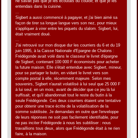
ne savait pas que je les écoutais du couloir, et que je les
entendais dans la cuisine.
...
Sigbert a aussi commencé à pagayer, et j'ai bien aimé sa
façon de tirer sa longue langue vers son nez, pour mieux
s'appliquer à virer entre les piquets du slalom. Sigbert, lui,
était vraiment doué.
...
J'ai retrouvé sur mon disque dur les courriers du 6 et du 19
juin 1995, à la Caisse Nationale d'Epargne de Chalons :
Frédégonde avait volé dans le classeur le livret d'épargne
de Sigbert, contenant 100 000 F économisés pour acheter
la future maison. Elle s'était entendue avec Sigbert, mineur,
pour se partager le butin, en vidant le livret vers son
compte postal à elle, récemment majeure. Selon mes
souvenirs, Sigbert n'aurait volatilisé à lui seul que 25 000 F
à lui seul, en un mois, avant de décider que ce jeu là lui
suffisait, et qu'il abandonnait tout le reste du butin à la
seule Frédégonde. Ces deux courriers étaient une tentative
pour obtenir une trace écrite de la volatilisation de la
somme subtilisée. Je demandais en outre que l'enveloppe
de leurs réponses ne soit pas facilement identifiable, pour
ne pas inciter Frédégonde à nous les subtiliser : nous
travaillions tous deux, alors que Frédégonde était à ne rien
faire, à la maison.