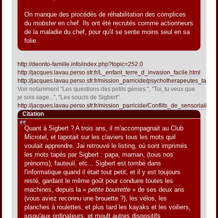
On manque des procédés de réhabilitation des complices
du
mobster
en chef. Ils ont été recrutés comme actionneurs
de la maladie du chef, pour qu'il se sente moins seul en sa
folie.
http://deonto-famille.info/index.php?topic=252.0
http://jacques.lavau.perso.sfr.fr/L_enfant_terre_d_invasion_facile.html
http://jacques.lavau.perso.sfr.fr/mission_parricide/psychotherapeutes_talen
Voir notamment "Les questions des petits génies.", "Toi, tu veux que
je sois sage...", "Les soucis de Sigbert".
http://jacques.lavau.perso.sfr.fr/mission_parricide/Conflits_de_sensorialites
Citation
Quant à Sigbert ? A trois ans, il m'accompagnait au Club
Microtel, et tapotait sur les claviers tous les mots quil
voulait apprendre. Jai retrouvé le listing, où sont imprimés
les mots tapés par Sigbert : papa, maman, (tous nos
prénoms), fauteuil, etc... Sigbert est tombé dans
l'informatique quand il était tout petit, et il y est toujours
resté, gardant le même goût pour conduire toutes les
machines, depuis la «
petite bourrette
» de ses deux ans
(vous aviez reconnu une brouette ?), les vélos, les
planches à roulettes, et plus tard les kayaks et les voiliers,
jusqu'aux ordinateurs, et moult autres dispositifs