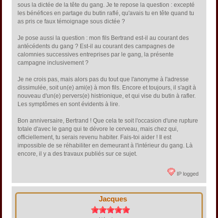
sous la dictée de la tête du gang. Je te repose la question : excepté
les bénéfices en partage du butin raflé, qu'avais tu en tête quand tu
as pris ce faux témoignage sous dictée ?
Je pose aussi la question : mon fils Bertrand est-il au courant des
antécédents du gang ? Est-il au courant des campagnes de
calomnies successives entreprises par le gang, la présente
campagne inclusivement ?
Je ne crois pas, mais alors pas du tout que l'anonyme à l'adresse
dissimulée, soit un(e) ami(e) à mon fils. Encore et toujours, il s'agit à
nouveau d'un(e) pervers(e) histrionique, et qui vise du butin à rafler.
Les symptômes en sont évidents à lire.
Bon anniversaire, Bertrand ! Que cela te soit l'occasion d'une rupture
totale d'avec le gang qui te dévore le cerveau, mais chez qui,
officiellement, tu serais revenu habiter. Fais-toi aider ! Il est
impossible de se réhabiliter en demeurant à l'intérieur du gang. Là
encore, il y a des travaux publiés sur ce sujet.
IP logged
Jacques