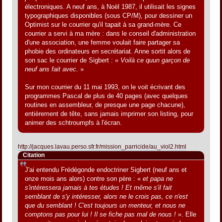
électroniques. A neuf ans, à Noël 1987, il utilisait les signes
typographiques disponibles (sous CP/M), pour dessiner un
Optimist sur le courrier qu'il tapait à sa grand-mère. Ce
courrier a servi à ma mère : dans le conseil d'administration
d'une association, une femme voulait faire partager sa
phobie des ordinateurs en secrétariat. Anne sortit alors de
son sac le courrier de Sigbert : «
Voilà ce quun garçon de
neuf ans fait avec.
»
Sur mon courrier du 11 mai 1993, on le voit écrivant des
programmes Pascal de plus de 40 pages (avec quelques
routines en assembleur, de presque une page chacune),
entièrement de tête, sans jamais imprimer son listing, pour
animer des schtroumpfs à l'écran.
http://jacques.lavau.perso.sfr.fr/mission_parricide/au_viol2.html
Citation
J'ai entendu Frédégonde endoctriner Sigbert (neuf ans et
onze mois ans alors) contre son père : «
et papa ne
s'intéressera jamais à tes études ! Et même s'il fait
semblant de s'y intéresser, alors ne le crois pas, ce n'est
que du semblant ! C'est toujours un menteur, et nous ne
comptons pas pour lui ! Il se fiche pas mal de nous !
». Elle