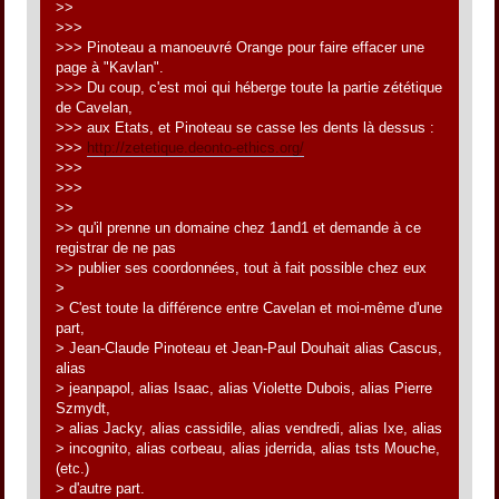
>>
>>>
>>> Pinoteau a manoeuvré Orange pour faire effacer une
page à "Kavlan".
>>> Du coup, c'est moi qui héberge toute la partie zététique
de Cavelan,
>>> aux Etats, et Pinoteau se casse les dents là dessus :
>>>
http://zetetique.deonto-ethics.org/
>>>
>>>
>>
>> qu'il prenne un domaine chez 1and1 et demande à ce
registrar de ne pas
>> publier ses coordonnées, tout à fait possible chez eux
>
> C'est toute la différence entre Cavelan et moi-même d'une
part,
> Jean-Claude Pinoteau et Jean-Paul Douhait alias Cascus,
alias
> jeanpapol, alias Isaac, alias Violette Dubois, alias Pierre
Szmydt,
> alias Jacky, alias cassidile, alias vendredi, alias Ixe, alias
> incognito, alias corbeau, alias jderrida, alias tsts Mouche,
(etc.)
> d'autre part.