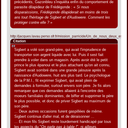
précédents, Gazonbleu s'inquiéta enfin du comportement de
parasite dilapideur de Frédégonde : «
Si nous
disparaissions, Frédégonde dilapiderait en moins de trois
ans tout l'héritage de Sigbert et d'Audowere. Comment les
protéger contre elle ?
»
http://jacques.lavau.perso.sfr.fr/mission_parricide/Un_de_nous_deux_est_f
Citation
Sigbert a volé son grand-père, qui avait l'imprudence de
transporter son argent liquide avec lui. Puis il sest fait
prendre à voler dans un magasin. Après avoir été le petit
prince le plus épanoui et le plus attachant qu'on ait connu,
Sigbert avait sombré dans une grande jalousie après la
naissance d'Audowere, huit ans plus tard. Le psychologue
de la P.M.I., fit exprimer Sigbert, qui avait plein de
demandes à formuler, surtout envers son père. Je fis alors
remarquer que ces demandes allaient à l'encontre des
moeurs familiales dominantes, de biffer et supprimer le père
le plus possible, et donc de priver Sigbert au maximum de
son père.
... Deux autres occasions furent gaspillées de même.
Sigbert continua d'aller mal, et de déraisonner ...
... Et mon fils Sigbert reste lourdement handicapé par tous
les aspects du "
On parle pas à table !
", ni ailleurs.