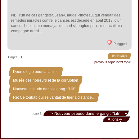
NB : l'un de ces gangster, Jean-Claude Pinoteau, qui vendait des
remèdes miracles contre le cancer, est décédé en août 2013, d'un
cancer. Lui qui me menaçait de mort si longtemps, et menaçait ma
compagne aussi...
IP logged
IMPRIMER
Pages: [
1
]
previous topic
next topic
»
Déontologie pour la famille
»
Musée des horreurs et de la corruption
»
Nouveau pseudo dans le gang : "Lili"
Re: Ce toubab qui se vantait de tuer à distance...
Aller à: