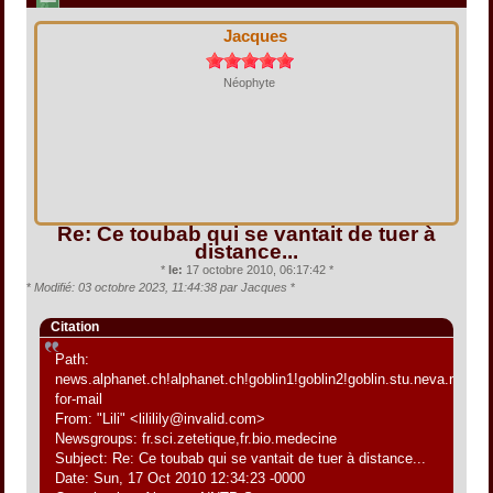
Jacques
Néophyte
Re: Ce toubab qui se vantait de tuer à
distance...
*
le:
17 octobre 2010, 06:17:42 *
*
Modifié: 03 octobre 2023, 11:44:38 par Jacques
*
Citation
Path:
news.alphanet.ch!alphanet.ch!goblin1!goblin2!goblin.stu.neva.ru!aioe
for-mail
From: "Lili" <lililily@invalid.com>
Newsgroups: fr.sci.zetetique,fr.bio.medecine
Subject: Re: Ce toubab qui se vantait de tuer à distance...
Date: Sun, 17 Oct 2010 12:34:23 -0000