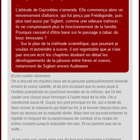
...
L'attitude de Gazonbleu s'amenda. Elle commença alors un
renversement d'alliance, qui fut perçu par Frédégonde, puis
plus tard aussi par Sigbert, comme une odieuse trahison :
ils ne comprenaient plus le fonctionnement de la famille.
Pourquoi cessait-il d'être basé sur le passage à tabac du
bouc émissaire ?
... Sur le plan de la méthode scientifique, que pourtant je
voulais m'astreindre à suivre, il est regrettable que je n'aie
pas encore écrit les chapitres étudiant en détail les
développements de la jalousie entre frères et soeurs,
notamment de Sigbert envers Audowere.
Et j'en oublie sûrement.
On a discuté en d'autres lieux de ta jalousie particulièrement violente
envers ta soeur cadette, et du prix écrasant que tu avais payé à
l'entrée puerpérale en psychose durable de ta môman, qui t'a fait
sauter une classe pour t'envoyer à l'autre bout de la ville. On a
mentionné aussi M. Guyot, ton prof principal en 6e, qui a tenté de
faire cesser le massacre qui était sur toi, à te trouver depuis trois ans
bien au dessus de ta maturité réelle. Mais rien ne pouvait entamer la
rigidité ni l'orgueil de la paranoïaque de combat, et tu restas en
échec scolaire jusqu'à redoubler ton bac. Et ne parlons pas de la
suite...
Je ne crois pas, mais alors pas du tout que l'anonyme à l'adresse