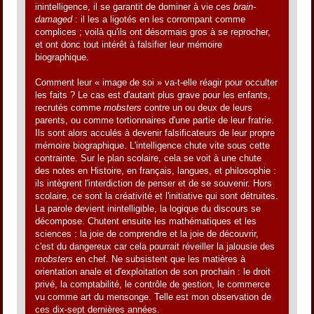
inintelligence, il se garantit de dominer à vie ces
brain-
damaged
: il les a ligotés en les corrompant comme
complices ; voilà qu'ils ont désormais gros à se reprocher,
et ont donc tout intérêt à falsifier leur mémoire
biographique.
Comment leur « image de soi » va-t-elle réagir pour occulter
les faits ? Le cas est d'autant plus grave pour les enfants,
recrutés comme
mobsters
contre un ou deux de leurs
parents, ou comme tortionnaires d'une partie de leur fratrie.
Ils sont alors acculés à devenir falsificateurs de leur propre
mémoire biographique. L'intelligence chute vite sous cette
contrainte. Sur le plan scolaire, cela se voit à une chute
des notes en Histoire, en français, langues, et philosophie :
ils intègrent l'interdiction de penser et de se souvenir. Hors
scolaire, ce sont la créativité et l'initiative qui sont détruites.
La parole devient inintelligible, la logique du discours se
décompose. Chutent ensuite les mathématiques et les
sciences : la joie de comprendre et la joie de découvrir,
c'est du dangereux car cela pourrait réveiller la jalousie des
mobsters
en chef. Ne subsistent que les matières à
orientation anale et d'exploitation de son prochain : le droit
privé, la comptabilité, le contrôle de gestion, le commerce
vu comme art du mensonge. Telle est mon observation de
ces dix-sept dernières années.