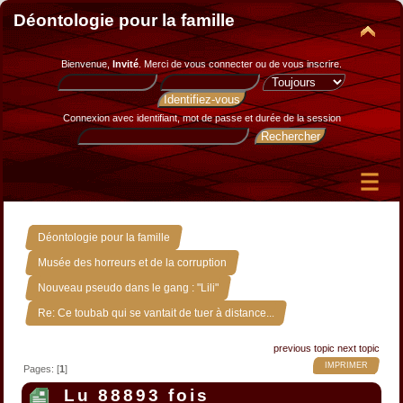
Déontologie pour la famille
Bienvenue,
Invité
. Merci de
vous connecter
ou de
vous inscrire
.
Connexion avec identifiant, mot de passe et durée de la session
»
Déontologie pour la famille
»
Musée des horreurs et de la corruption
»
Nouveau pseudo dans le gang : "Lili"
Re: Ce toubab qui se vantait de tuer à distance...
previous topic
next topic
IMPRIMER
Pages: [
1
]
Lu 88893 fois