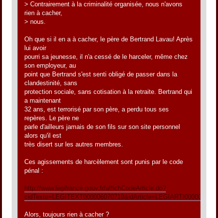
> Contrairement à la criminalité organisée, nous n'avons
rien à cacher,
> nous.
Oh que si il en a à cacher, le père de Bertrand Lavau! Après
lui avoir
pourri sa jeunesse, il n'a cessé de le harceler, même chez
son employeur, au
point que Bertrand s'est senti obligé de passer dans la
clandestinité, sans
protection sociale, sans cotisation à la retraite. Bertrand qui
a maintenant
32 ans, est terrorisé par son père, a perdu tous ses
repères. Le père ne
parle d'ailleurs jamais de son fils sur son site personnel
alors qu'il est
très disert sur les autres membres.
Ces agissements de harcèlement sont punis par le code
pénal :
http://www.legifrance.gouv.fr/affichCodeArticle.do?
cidTexte=LEGITEXT000006070719&idArticle=LEGIARTI000006417
Alors, toujours rien à cacher ?