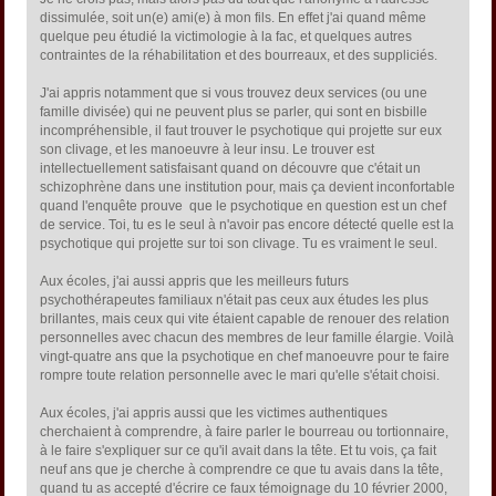
dissimulée, soit un(e) ami(e) à mon fils. En effet j'ai quand même
quelque peu étudié la victimologie à la fac, et quelques autres
contraintes de la réhabilitation et des bourreaux, et des suppliciés.
J'ai appris notamment que si vous trouvez deux services (ou une
famille divisée) qui ne peuvent plus se parler, qui sont en bisbille
incompréhensible, il faut trouver le psychotique qui projette sur eux
son clivage, et les manoeuvre à leur insu. Le trouver est
intellectuellement satisfaisant quand on découvre que c'était un
schizophrène dans une institution pour, mais ça devient inconfortable
quand l'enquête prouve que le psychotique en question est un chef
de service. Toi, tu es le seul à n'avoir pas encore détecté quelle est la
psychotique qui projette sur toi son clivage. Tu es vraiment le seul.
Aux écoles, j'ai aussi appris que les meilleurs futurs
psychothérapeutes familiaux n'était pas ceux aux études les plus
brillantes, mais ceux qui vite étaient capable de renouer des relation
personnelles avec chacun des membres de leur famille élargie. Voilà
vingt-quatre ans que la psychotique en chef manoeuvre pour te faire
rompre toute relation personnelle avec le mari qu'elle s'était choisi.
Aux écoles, j'ai appris aussi que les victimes authentiques
cherchaient à comprendre, à faire parler le bourreau ou tortionnaire,
à le faire s'expliquer sur ce qu'il avait dans la tête. Et tu vois, ça fait
neuf ans que je cherche à comprendre ce que tu avais dans la tête,
quand tu as accepté d'écrire ce faux témoignage du 10 février 2000,