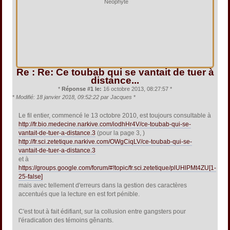
Néophyte
Re : Re: Ce toubab qui se vantait de tuer à
distance...
*
Réponse #1 le:
16 octobre 2013, 08:27:57 *
*
Modifié: 18 janvier 2018, 09:52:22 par Jacques
*
Le fil entier, commencé le 13 octobre 2010, est toujours consultable à
http://fr.bio.medecine.narkive.com/iodhHr4V/ce-toubab-qui-se-
vantait-de-tuer-a-distance.3
(pour la page 3, )
http://fr.sci.zetetique.narkive.com/OWgCiqLV/ce-toubab-qui-se-
vantait-de-tuer-a-distance.3
et à
https://groups.google.com/forum/#!topic/fr.sci.zetetique/plUHlPMt4ZU[1-
25-false]
mais avec tellement d'erreurs dans la gestion des caractères
accentués que la lecture en est fort pénible.
C'est tout à fait édifiant, sur la collusion entre gangsters pour
l'éradication des témoins gênants.