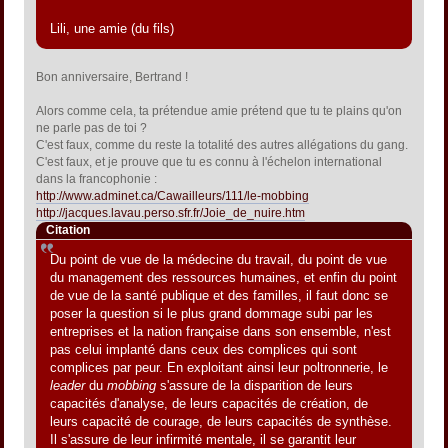
Lili, une amie (du fils)
Bon anniversaire, Bertrand !
Alors comme cela, ta prétendue amie prétend que tu te plains qu'on
ne parle pas de toi ?
C'est faux, comme du reste la totalité des autres allégations du gang.
C'est faux, et je prouve que tu es connu à l'échelon international
dans la francophonie :
http://www.adminet.ca/Cawailleurs/111/le-mobbing
http://jacques.lavau.perso.sfr.fr/Joie_de_nuire.htm
Citation
Du point de vue de la médecine du travail, du point de vue
du management des ressources humaines, et enfin du point
de vue de la santé publique et des familles, il faut donc se
poser la question si le plus grand dommage subi par les
entreprises et la nation française dans son ensemble, n'est
pas celui implanté dans ceux des complices qui sont
complices par peur. En exploitant ainsi leur poltronnerie, le
leader
du
mobbing
s'assure de la disparition de leurs
capacités d'analyse, de leurs capacités de création, de
leurs capacité de courage, de leurs capacités de synthèse.
Il s'assure de leur infirmité mentale, il se garantit leur